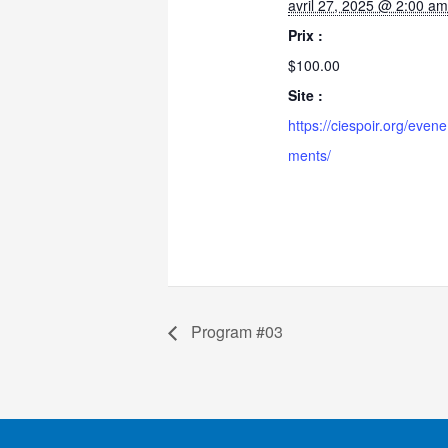
avril 27, 2025 @ 2:00 a
Prix :
$100.00
Site :
https://ciespoir.org/evene
ments/
Program #03