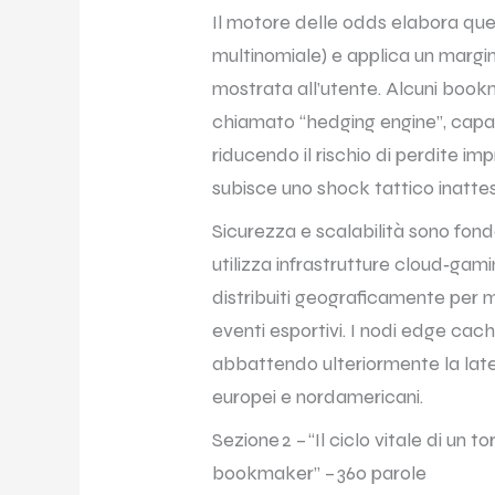
Il motore delle odds elabora quest
multinomiale) e applica un margin
mostrata all’utente. Alcuni boo
chiamato “hedging engine”, capac
riducendo il rischio di perdite i
subisce uno shock tattico inatte
Sicurezza e scalabilità sono fond
utilizza infrastrutture cloud‑ga
distribuiti geograficamente per m
eventi esportivi. I nodi edge cach
abbattendo ulteriormente la laten
europei e nordamericani.
Sezione 2 – “Il ciclo vitale di un 
bookmaker” – 360 parole