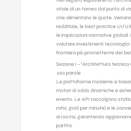
Nel seguito esploreremo l’architet
vitale di un torneo dal punto di v
che alimentano le quote. Verranno 
redditizie, le best practice UI/U
le implicazioni normative globali.
valutare investimenti tecnologici
frontiera più promettente del bet
Sezione 1 – “Architettura tecnica 
260 parole
Le piattaforme moderne si basano 
motori di odds dinamiche e sist
evento. Le API raccolgono statisti
ratio, gold per minute) e le conve
ai 100 ms, garantendo aggiorname
partita.