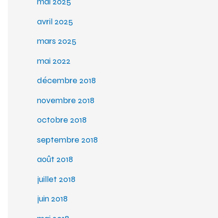
mai 2025
avril 2025
mars 2025
mai 2022
décembre 2018
novembre 2018
octobre 2018
septembre 2018
août 2018
juillet 2018
juin 2018