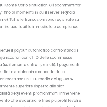
su Monte Carlo simulation. Gli scommettitori
” fino al momento in cui il server segnala
rtime). Tutte le transazioni sono registrate su
rantire auditabilità immediata e compliance
esegue il payout automatico confrontando i
li organizzatori con gli ID delle scommesse
a (solitamente entro 15 minuti). I pagamenti
t fiat o stablecoin a seconda della
atori mostrano un RTP medio del 95–98 %
rmente superiore rispetto alle slot
atilità degli eventi programmati. Infine viene
ento che evidenzia le linee più profittevoli e