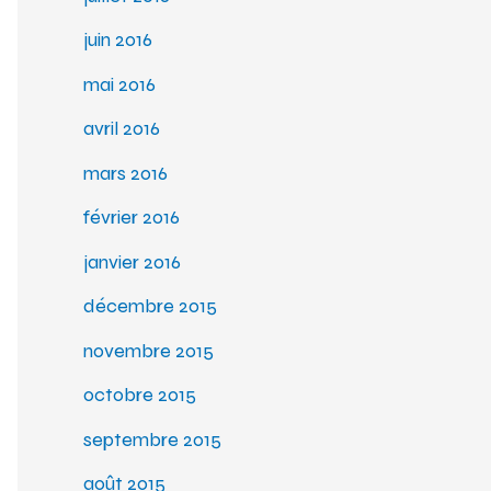
juin 2016
mai 2016
avril 2016
mars 2016
février 2016
janvier 2016
décembre 2015
novembre 2015
octobre 2015
septembre 2015
août 2015