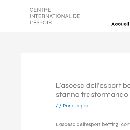
Aller
CENTRE
au
INTERNATIONAL DE
contenu
L'ESPOIR
Accueil
L’ascesa dell’esport be
stanno trasformando il
/
/ Par
ciespoir
L’ascesa dell’esport betting: com