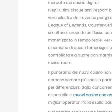
mercato dei casinò digitali
Negli ultimi cinque anni l’esport 
vero pilastro del revenue per gli
League of Legends, Counter‑Strik
simultanei, creando un flusso con
monetizzato in tempo reale. Per c
dinamiche di questi tornei signifi
controllata e a quote con margini 
mainstream.
Il panorama dei nuovi casino non
cercano sempre più spesso partn
per differenziarsi dalla concorren
disponibile su
nuovi casino non a
migliori operatori italiani sulla 