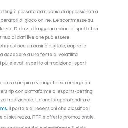
betting è passato da nicchia di appassionati a
 operatori di gioco online. Le scommesse su
e 2 e Dota 2 attraggono milioni di spettatori
tinuo di dati live che può essere
hi gestisce un casinò digitale, capire le
ca accedere a una fonte di volatilità
più elevati rispetto ai tradizionali sport
 aams è ampio e variegato: siti emergenti
ership con piattaforme di esports‑betting
za tradizionale. Un’analisi approfondita è
ams
, il portale di recensioni che classifica i
base di sicurezza, RTP e offerta promozionale.