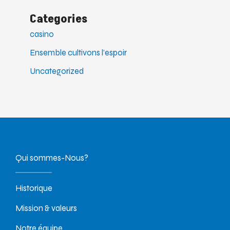
Categories
casino
Ensemble cultivons l’espoir
Uncategorized
Qui sommes-Nous?
Historique
Mission & valeurs
Notre équipe