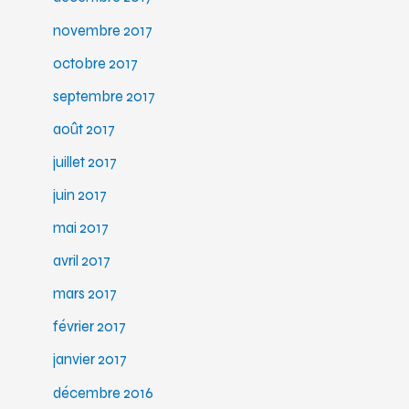
novembre 2017
octobre 2017
septembre 2017
août 2017
juillet 2017
juin 2017
mai 2017
avril 2017
mars 2017
février 2017
janvier 2017
décembre 2016