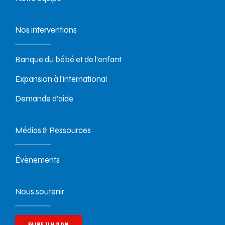
Nos interventions
Banque du bébé et de l’enfant
Expansion à l’international
Demande d’aide
Médias & Ressources
Évènements
Nous soutenir
FAIRE UN DON