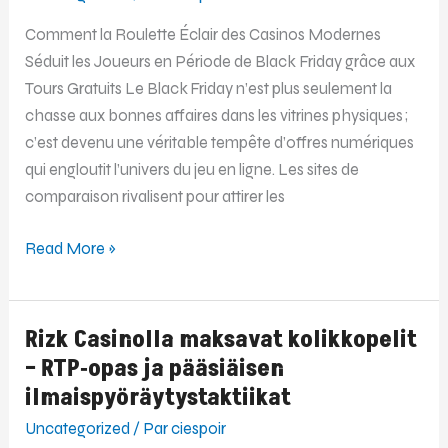
Casinos
Comment la Roulette Éclair des Casinos Modernes
Modernes
Séduit les Joueurs en Période de Black Friday grâce aux
Séduit
Tours Gratuits Le Black Friday n’est plus seulement la
les
chasse aux bonnes affaires dans les vitrines physiques ;
Joueurs
c’est devenu une véritable tempête d’offres numériques
en
qui engloutit l’univers du jeu en ligne. Les sites de
Période
comparaison rivalisent pour attirer les
de
Black
Read More »
Friday
grâce
aux
Tours
Rizk Casinolla maksavat kolikkopelit
Rizk
Gratuits
– RTP‑opas ja pääsiäisen
Casinolla
maksavat
ilmaispyöräytystaktiikat
kolikkopelit
Uncategorized
/ Par
ciespoir
–