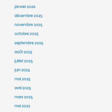
janvier 2026
décembre 2025
novembre 2025
octobre 2025
septembre 2025
août 2025
juillet 2025
juin 2025
mai 2025
avril 2025
mars 2025
mai 2022