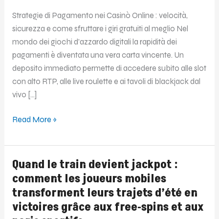
Casinò
Strategie di Pagamento nei Casinò Online : velocità,
Online
sicurezza e come sfruttare i giri gratuiti al meglio Nel
:
mondo dei giochi d’azzardo digitali la rapidità dei
velocità,
pagamenti è diventata una vera carta vincente. Un
sicurezza
deposito immediato permette di accedere subito alle slot
e
con alto RTP, alle live roulette e ai tavoli di blackjack dal
come
vivo […]
sfruttare
i
Read More »
giri
gratuiti
al
Quand le train devient jackpot :
meglio
Quand
comment les joueurs mobiles
le
train
transforment leurs trajets d’été en
devient
victoires grâce aux free‑spins et aux
jackpot