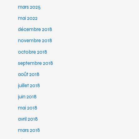
mars 2025
mai 2022
décembre 2018
novembre 2018
octobre 2018
septembre 2018
août 2018
juillet 2018
juin 2018
mai 2018
avril 2018
mars 2018