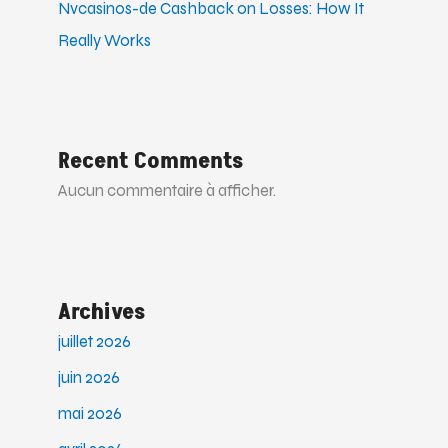
Nvcasinos-de Cashback on Losses: How It
Really Works
Recent Comments
Aucun commentaire à afficher.
Archives
juillet 2026
juin 2026
mai 2026