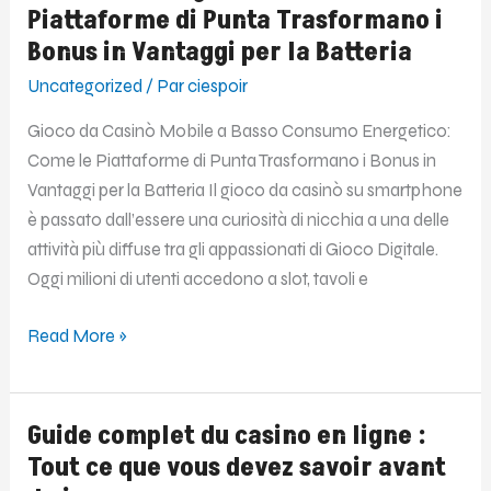
paris
Casinò
Piattaforme di Punta Trasformano i
sportifs
Mobile
Bonus in Vantaggi per la Batteria
a
Uncategorized
/ Par
ciespoir
Basso
Gioco da Casinò Mobile a Basso Consumo Energetico:
Consumo
Come le Piattaforme di Punta Trasformano i Bonus in
Energetico:
Vantaggi per la Batteria Il gioco da casinò su smartphone
Come
è passato dall’essere una curiosità di nicchia a una delle
le
attività più diffuse tra gli appassionati di Gioco Digitale.
Piattaforme
Oggi milioni di utenti accedono a slot, tavoli e
di
Punta
Read More »
Trasformano
i
Bonus
in
Guide complet du casino en ligne :
Guide
Vantaggi
Tout ce que vous devez savoir avant
complet
per