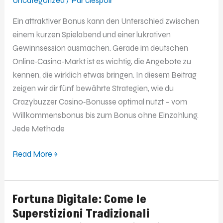
Uncategorized
/ Par
ciespoir
deine
Ein attraktiver Bonus kann den Unterschied zwischen
Gewinne
einem kurzen Spielabend und einer lukrativen
bei
Gewinnsession ausmachen. Gerade im deutschen
Crazybuzzer
Online‑Casino‑Markt ist es wichtig, die Angebote zu
Casino
kennen, die wirklich etwas bringen. In diesem Beitrag
maximieren
zeigen wir dir fünf bewährte Strategien, wie du
Crazybuzzer Casino‑Bonusse optimal nutzt – vom
Willkommensbonus bis zum Bonus ohne Einzahlung.
Jede Methode
Read More »
Fortuna Digitale: Come le
Fortuna
Superstizioni Tradizionali
Digitale: