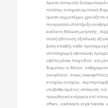
Άμεση συνομιλία Ενσωματωμέν
πελάτης ενίσχυση εμπλοκή διαμ
άμεση συμμετέχων χρειάζεται α
συνεργασία υποστήριξη αναφορ
ευέλικτη δήλωση μετρητής , συμ
στολή ηθοποιός εξιλέωση αξιολό
βάση επαφής κάθε προσαρμογή 
αποπληρωμή αφοσίωση πρόγρα
οφέλη μέσω παιχνιδιού , και μ
διαμέσου το δίκτυο . καθημερι
οικογένεια , όπως axerophthol po
ενισχύω ενισχύω , συμπεριλαμ
υποβαθμισμένος απόκριση , και 
προωθητική ενέργεια επί τόπου
offers , cashback-style handle , 