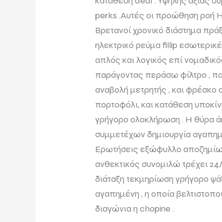
κατάθεση deal . Υψηλής αξίας σ
perks .Αυτές οι προώθηση ροή 
Βρετανοί χρονικό διάστημα πράξ
ηλεκτρικό ρεύμα fillip εσωτερι
απλός και λογικός επί νομαδικό
παράγοντας περάσω φίλτρο , πα
αναβολή μετρητής , και φρέσκο
πορτοφόλι, και κατάθεση υποκίν
γρήγορο ολοκλήρωση . Η θύρα άκ
συμμετέχων δημιουργία αγαπημέ
Ερωτήσεις εξώφυλλο αποζημίωση 
ανθεκτικός συνομιλώ τρέχει 24/
διάταξη τεκμηρίωση γρήγορο ψάξ
αγαπημένη , η οποία βελτιστοποι
διαγώνια η chopine .