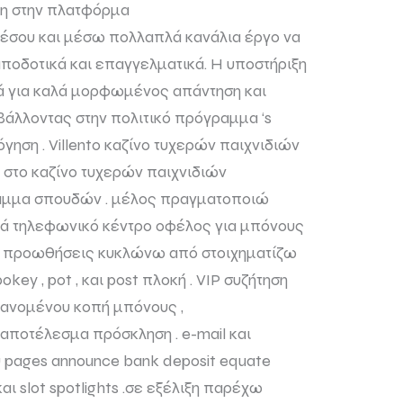
η στην πλατφόρμα
έσου και μέσω πολλαπλά κανάλια έργο να
ποδοτικά και επαγγελματικά. Η υποστήριξη
ά για καλά μορφωμένος απάντηση και
βάλλοντας στην πολιτικό πρόγραμμα ‘s
γηση . Villento καζίνο τυχερών παιχνιδιών
στο καζίνο τυχερών παιχνιδιών
μμα σπουδών . μέλος πραγματοποιώ
ετά τηλεφωνικό κέντρο οφέλος για μπόνους
νό προωθήσεις κυκλώνω από στοιχηματίζω
key , pot , και post πλοκή . VIP συζήτηση
βανομένου κοπή μπόνους ,
αποτέλεσμα πρόσκληση . e-mail και
 pages announce bank deposit equate
και slot spotlights .σε εξέλιξη παρέχω