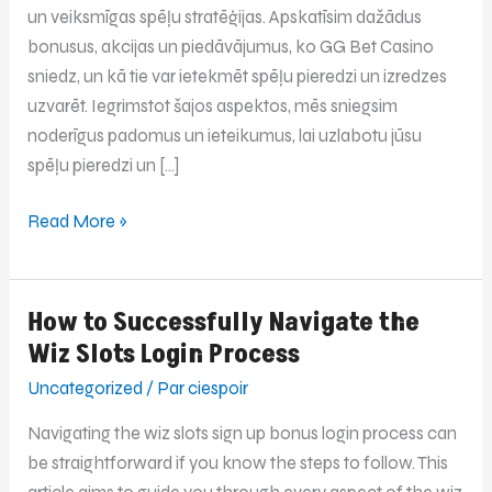
un veiksmīgas spēļu stratēģijas. Apskatīsim dažādus
izveidot
bonusus, akcijas un piedāvājumus, ko GG Bet Casino
veiksmīgu
sniedz, un kā tie var ietekmēt spēļu pieredzi un izredzes
spēļu
uzvarēt. Iegrimstot šajos aspektos, mēs sniegsim
stratēģiju
noderīgus padomus un ieteikumus, lai uzlabotu jūsu
spēļu pieredzi un […]
Read More »
How to Successfully Navigate the
How
Wiz Slots Login Process
to
Successfully
Uncategorized
/ Par
ciespoir
Navigate
Navigating the wiz slots sign up bonus login process can
the
be straightforward if you know the steps to follow. This
Wiz