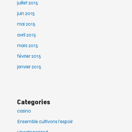
juillet 2015
juin 2015
mai 2015
avril 2015
mars 2015
février 2015
janvier 2015
Categories
casino
Ensemble cultivons l’espoir