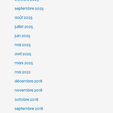
septembre 2025
août 2025
juillet 2025
juin 2025
mai 2025
avril 2025
mars 2025
mai 2022
décembre 2018
novembre 2018
octobre 2018
septembre 2018