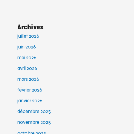
Archives
juillet 2026
juin 2026
mai 2026
avril 2026
mars 2026
février 2026
janvier 2026
décembre 2025
novembre 2025
octobre 2025