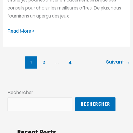
chances
conseils pour choisir les meilleures offres. De plus, nous
de
fournirons un aperçu des jeux
gagner
gros
Read More »
1
2
…
4
Suivant
→
Rechercher
RECHERCHER
Recent Posts