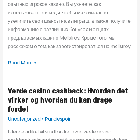
опытных игроков казино. Вы узнаете, как
игроков
использовать эти коды, чтобы максимально
казино
увеличить свои шансы на выигрыш, а также получите
информацию о различных бонусах и акциях,
предлагаемых казино Mellstroy. Кроме того, мы
расскажем о том, как зарегистрироваться на mellstroy
Read More »
Verde casino cashback: Hvordan det
Verde
virker og hvordan du kan drage
casino
cashback:
fordel
Hvordan
Uncategorized
/ Par
ciespoir
det
I denne artikel vil vi udforske, hvad verde casino
virker