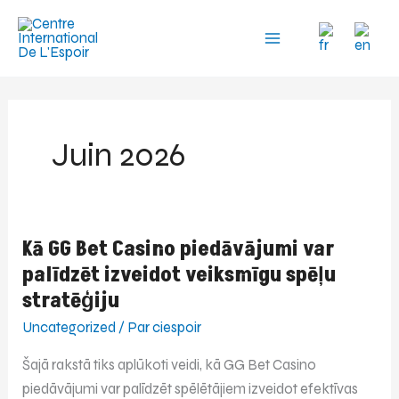
Aller
au
contenu
Juin 2026
Kā GG Bet Casino piedāvājumi var
Kā
palīdzēt izveidot veiksmīgu spēļu
GG
Bet
stratēģiju
Casino
Uncategorized
/ Par
ciespoir
piedāvājumi
Šajā rakstā tiks aplūkoti veidi, kā GG Bet Casino
var
piedāvājumi var palīdzēt spēlētājiem izveidot efektīvas
palīdzēt