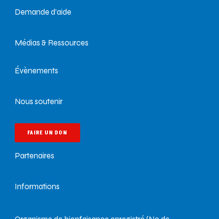
Demande d’aide
Médias & Ressources
Évènements
Nous soutenir
FAIRE UN DON
Partenaires
Informations