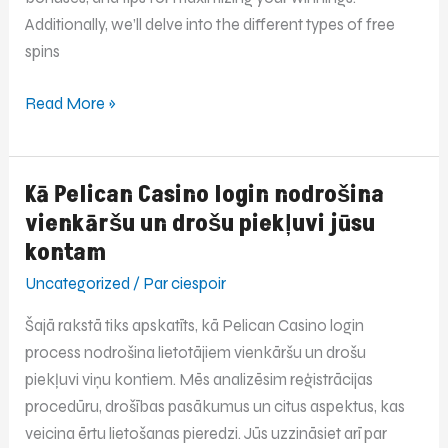
Spins
Additionally, we’ll delve into the different types of free
No
spins
Deposit
Offers
Read More »
Kā Pelican Casino login nodrošina
Kā
vienkāršu un drošu piekļuvi jūsu
Pelican
Casino
kontam
login
Uncategorized
/ Par
ciespoir
nodrošina
Šajā rakstā tiks apskatīts, kā Pelican Casino login
vienkāršu
process nodrošina lietotājiem vienkāršu un drošu
un
piekļuvi viņu kontiem. Mēs analizēsim reģistrācijas
drošu
procedūru, drošības pasākumus un citus aspektus, kas
piekļuvi
veicina ērtu lietošanas pieredzi. Jūs uzzināsiet arī par
jūsu