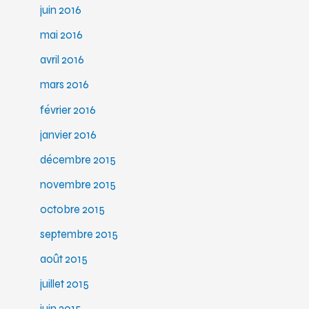
juin 2016
mai 2016
avril 2016
mars 2016
février 2016
janvier 2016
décembre 2015
novembre 2015
octobre 2015
septembre 2015
août 2015
juillet 2015