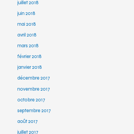
juillet 2018
juin 2018
mai 2018
avril 2018
mars 2018
février 2018
janvier 2018
décembre 2017
novembre 2017
octobre 2017
septembre 2017
août 2017
juillet 2017