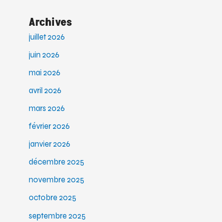
Archives
juillet 2026
juin 2026
mai 2026
avril 2026
mars 2026
février 2026
janvier 2026
décembre 2025
novembre 2025
octobre 2025
septembre 2025