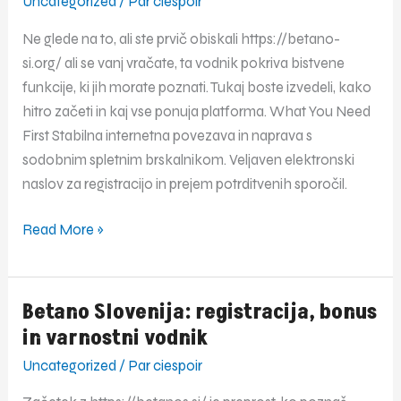
Uncategorized
/ Par
ciespoir
casino
Ne glede na to, ali ste prvič obiskali https://betano-
online:
si.org/ ali se vanj vračate, ta vodnik pokriva bistvene
vodnik
funkcije, ki jih morate poznati. Tukaj boste izvedeli, kako
po
hitro začeti in kaj vse ponuja platforma. What You Need
registraciji
First Stabilna internetna povezava in naprava s
in
sodobnim spletnim brskalnikom. Veljaven elektronski
funkcijah
naslov za registracijo in prejem potrditvenih sporočil.
Read More »
Betano Slovenija: registracija, bonus
Betano
in varnostni vodnik
Slovenija:
registracija,
Uncategorized
/ Par
ciespoir
bonus