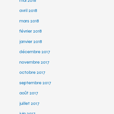
mai 2018
avril 2018
mars 2018
février 2018
janvier 2018
décembre 2017
novembre 2017
octobre 2017
septembre 2017
août 2017
juillet 2017
juin 2017