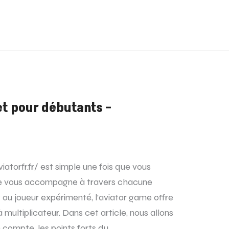
et pour débutants –
torfr.fr/ est simple une fois que vous
de vous accompagne à travers chacune
 ou joueur expérimenté, l’aviator game offre
multiplicateur. Dans cet article, nous allons
 compte, les points forts du