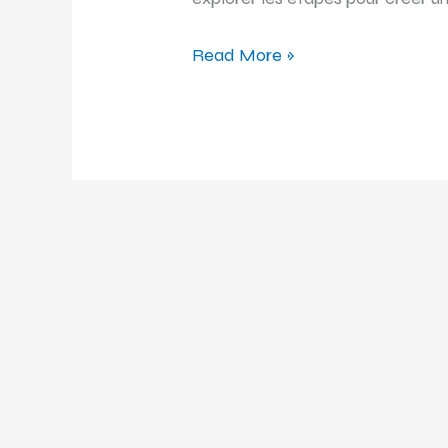
et
astuces
Read More »