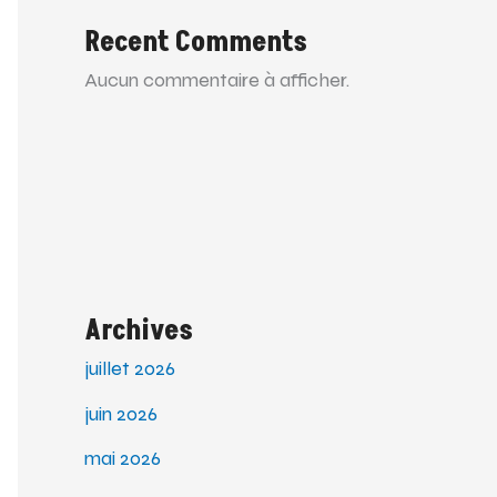
Recent Comments
Aucun commentaire à afficher.
Archives
juillet 2026
juin 2026
mai 2026