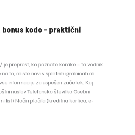
t bonus kodo – praktični
 je preprost, ko poznate korake – ta vodnik
 to, ali ste novi v spletnih igralnicah ali
i vse informacije za uspešen začetek. Kaj
oštni naslov Telefonsko številko Osebni
 list) Način plačila (kreditna kartica, e-