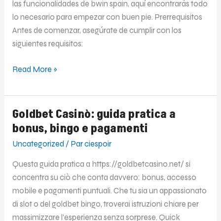
las funcionalidades de bwin spain, aquí encontrarás todo
deportivas
lo necesario para empezar con buen pie. Prerrequisitos
Antes de comenzar, asegúrate de cumplir con los
siguientes requisitos:
Read More »
Goldbet Casinò: guida pratica a
Goldbet
bonus, bingo e pagamenti
Casinò:
guida
Uncategorized
/ Par
ciespoir
pratica
Questa guida pratica a https://goldbetcasino.net/ si
a
concentra su ciò che conta davvero: bonus, accesso
bonus,
mobile e pagamenti puntuali. Che tu sia un appassionato
bingo
di slot o del goldbet bingo, troverai istruzioni chiare per
e
massimizzare l’esperienza senza sorprese. Quick
pagamenti