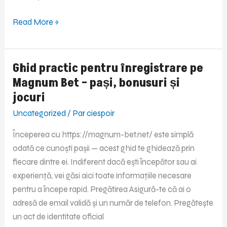
Read More »
Ghid practic pentru înregistrare pe
Ghid
Magnum Bet – pași, bonusuri și
practic
pentru
jocuri
înregistrare
Uncategorized
/ Par
ciespoir
pe
Începerea cu https://magnum-bet.net/ este simplă
Magnum
odată ce cunoști pașii — acest ghid te ghidează prin
Bet
fiecare dintre ei. Indiferent dacă ești începător sau ai
–
experiență, vei găsi aici toate informațiile necesare
pași,
pentru a începe rapid. Pregătirea Asigură-te că ai o
bonusuri
adresă de email validă și un număr de telefon. Pregătește
și
un act de identitate oficial
jocuri