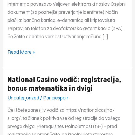
internetno povezavo Veljaven elektronski naslov Osebni
dokument (za poznejše preverjanje identitete) Način
plačila: bančna kartica, e-denarnica ali kriptovaluta
Pripravljen telefon za dvofaktorsko avtentikacijo (2FA),
če želite dodatno varnost Ustvarjanje računa […]
Read More »
National Casino vodič: registracija,
National
bonus matematika in dvigi
Casino
vodič:
Uncategorized
/ Par
ciespoir
registracija,
Če iščete zanesljiv vodič za https://nationalcasino-
bonus
si.org/, ta članek pokriva vse od registracije do vašega
matematika
prvega dviga. Prerequisites Polnoletnost (18+) – pred
in
registracijo se prepričajte, da izpolnjujete starostno