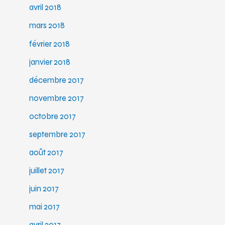
avril 2018
mars 2018
février 2018
janvier 2018
décembre 2017
novembre 2017
octobre 2017
septembre 2017
août 2017
juillet 2017
juin 2017
mai 2017