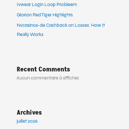
Ivwear Login Loop Probleem
Glorion Red Tiger Highlights
Nvcasinos-de Cashback on Losses: How It
Really Works
Recent Comments
Aucun commentaire à afficher.
Archives
juillet 2026