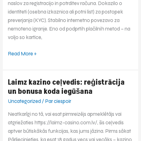
naslov za registracijo in potrditev računa. Dokazilo o
nove
identiteti (osebna izkaznica ali potni list) za postopek
igralce
preverjanja (KYC). Stabilno internetno povezavo za
nemoteno igranje. Eno od podprtih plačilnih metod – na
voljo so kartice,
Read More »
Laimz kazino ceļvedis: reģistrācija
Laimz
un bonusa koda iegūšana
kazino
ceļvedis:
Uncategorized
/ Par
ciespoir
reģistrācija
Neatkarīgi no tā, vai esat pirmreizējs apmeklētājs vai
un
atgriežaties https://laimz-casino.com.lv/, šis ceļvedis
bonusa
aptver būtiskākās funkcijas, kas jums jāzina. Pirms sākat
koda
Pārliecinieties, ka esat 18 gadus vecs vai vecāks – kazino