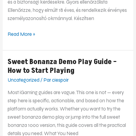
és a biztonsági kérdésekre. Gyors ellenőrzőlista
Ellenőrizze, hogy elmúlt 18 éves, és rendelkezik érvényes
személyazonosító okmánnyal. Készítsen
Read More »
Sweet Bonanza Demo Play Guide –
Sweet
How to Start Playing
Bonanza
Demo
Uncategorized
/ Par
ciespoir
Play
Most iGaming guides are vague. This one is not — every
Guide
step here is specific, actionable, and based on how the
–
platform actually works. Whether you want to try the
How
sweet bonanza demo play or jump into the full sweet
to
bonanza 1000 version, this guide covers all the practical
Start
details you need. What You Need
Playing