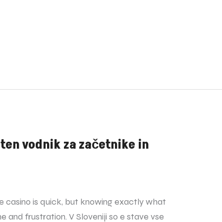
oten vodnik za začetnike in
ne casino is quick, but knowing exactly what
 and frustration. V Sloveniji so e stave vse