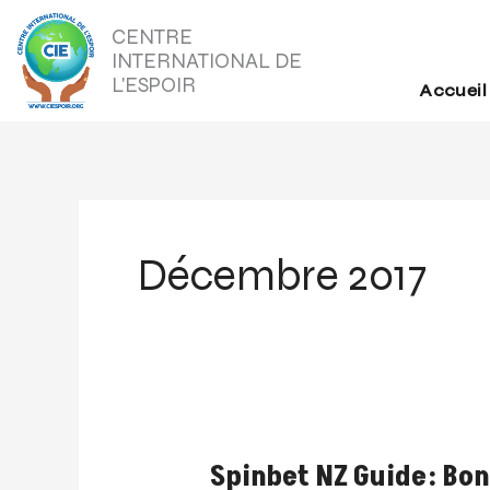
Aller
CENTRE
au
INTERNATIONAL DE
contenu
L'ESPOIR
Accueil
Décembre 2017
Spinbet NZ Guide: Bo
Spinbet