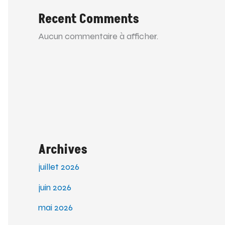
Recent Comments
Aucun commentaire à afficher.
Archives
juillet 2026
juin 2026
mai 2026