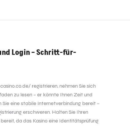
nd Login – Schritt-für-
ncasino.co.de/ registrieren, nehmen Sie sich
tfaden zu lesen – er könnte Ihnen Zeit und
 Sie eine stabile Internetverbindung bereit –
istrierung erschweren. Halten Sie Ihren
ereit, da das Kasino eine Identitätsprüfung