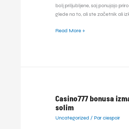
bolj priljubljene, saj ponujajo p
začetnike
glede na to, ali ste začetnik ali
in
izkušene
Read More »
igralce
Casino777 bonusa izma
Casino777
solim
bonusa
izmantošanas
Uncategorized
/ Par
ciespoir
ceļvedis: