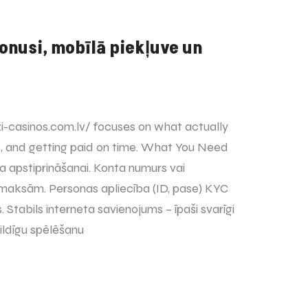
Bonusi, mobīlā piekļuve un
zzi-casinos.com.lv/ focuses on what actually
, and getting paid on time. What You Need
a apstiprināšanai. Konta numurs vai
maksām. Personas apliecība (ID, pase) KYC
Stabils interneta savienojums – īpaši svarīgi
bildīgu spēlēšanu