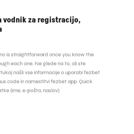
 vodnik za registracijo,
a
ino is straightforward once you know the
ugh each one. Ne glede na to, ali ste
 tukaj našli vse informacije o uporabi fezbet
us code in namestitvi fezbet app. Quick
tke (ime, e-pošta, naslov)