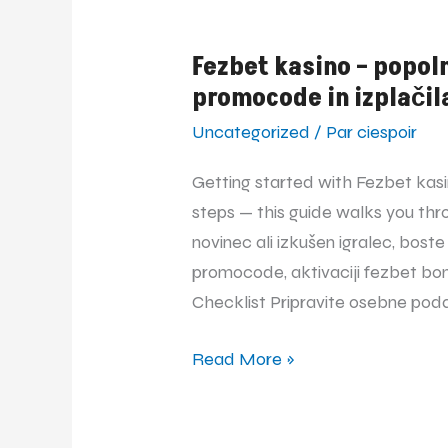
Fezbet kasino – popoln
Fezbet
promocode in izplačil
kasino
–
Uncategorized
/ Par
ciespoir
popoln
Getting started with Fezbet kas
vodnik
steps — this guide walks you thro
za
novinec ali izkušen igralec, boste
registracijo,
promocode, aktivaciji fezbet bon
promocode
Checklist Pripravite osebne poda
in
izplačila
Read More »