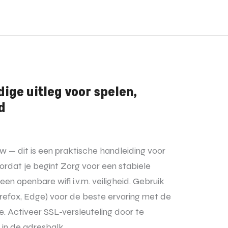
dige uitleg voor spelen,
d
w — dit is een praktische handleiding voor
oordat je begint Zorg voor een stabiele
een openbare wifi i.v.m. veiligheid. Gebruik
refox, Edge) voor de beste ervaring met de
. Activeer SSL-versleuteling door te
 in de adresbalk