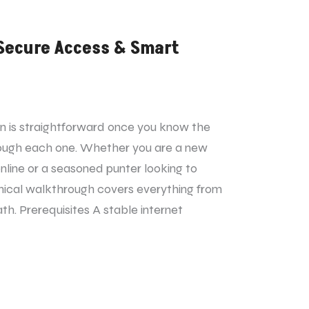
 Secure Access & Smart
in is straightforward once you know the
rough each one. Whether you are a new
nline or a seasoned punter looking to
hnical walkthrough covers everything from
h. Prerequisites A stable internet