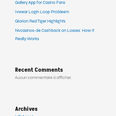
Gallery App for Casino Fans
Ivwear Login Loop Probleem
Glorion Red Tiger Highlights
Nvcasinos-de Cashback on Losses: How It
Really Works
Recent Comments
Aucun commentaire à afficher.
Archives