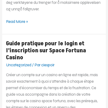
deg verktøyene du trenger for å maksimere opplevelsen
uttak
og unngå fallgruver.
Read More »
Guide pratique pour le login et
Guide
l’inscription sur Space Fortuna
pratique
pour
Casino
le
Uncategorized
/ Par
ciespoir
login
Créer un compte sur un casino en ligne est rapide, mais
et
savoir exactement à quoi s’attendre à chaque étape
l’inscription
permet d’économiser du temps et de la frustration. Ce
sur
guide vous accompagne dans la création de votre
Space
compte sur le casino space fortuna, avec les prérequis,
Fortuna
les étapes de connexion et un aperçu des