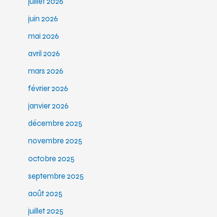
juillet 2026
juin 2026
mai 2026
avril 2026
mars 2026
février 2026
janvier 2026
décembre 2025
novembre 2025
octobre 2025
septembre 2025
août 2025
juillet 2025