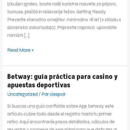
izkušen igralec, boste našli koristne nasvete za prijavo,
igralniške
bonuse, plačila in reševanje težav. Getting Ready
izkušnje
Preverite starostno omejitev: minimalno 18 let (v skladu s
slovensko zakonodajo). Pripravite napravo: uporabite
namizni […]
Read More »
Betway: guía práctica para casino y
Betway:
apuestas deportivas
guía
práctica
Uncategorized
/ Par
ciespoir
para
Si buscas una guía confiable sobre App betway, este
casino
artículo cubre todo desde el registro hasta tu primer
y
retiro. Aquí encontrarás pasos detallados, cálculos de
apuestas
apuestas y consejos de seguridad para que disfrutes al