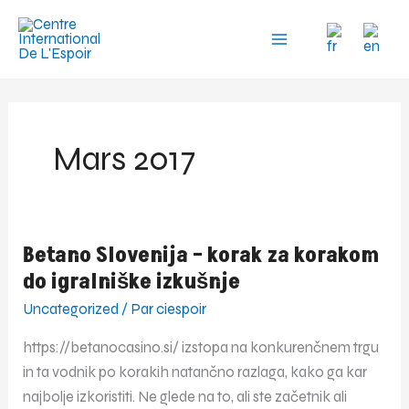
Aller
au
contenu
Mars 2017
Betano Slovenija – korak za korakom
Betano
do igralniške izkušnje
Slovenija
–
Uncategorized
/ Par
ciespoir
korak
https://betanocasino.si/ izstopa na konkurenčnem trgu
za
in ta vodnik po korakih natančno razlaga, kako ga kar
korakom
najbolje izkoristiti. Ne glede na to, ali ste začetnik ali
do