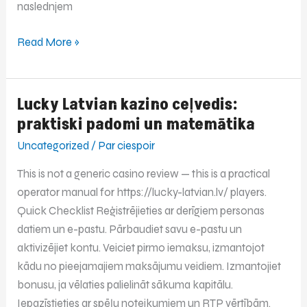
naslednjem
Read More »
Lucky Latvian kazino ceļvedis:
Lucky
praktiski padomi un matemātika
Latvian
kazino
Uncategorized
/ Par
ciespoir
ceļvedis:
This is not a generic casino review — this is a practical
praktiski
operator manual for https://lucky-latvian.lv/ players.
padomi
Quick Checklist Reģistrējieties ar derīgiem personas
un
datiem un e-pastu. Pārbaudiet savu e-pastu un
matemātika
aktivizējiet kontu. Veiciet pirmo iemaksu, izmantojot
kādu no pieejamajiem maksājumu veidiem. Izmantojiet
bonusu, ja vēlaties palielināt sākuma kapitālu.
Iepazīstieties ar spēļu noteikumiem un RTP vērtībām.