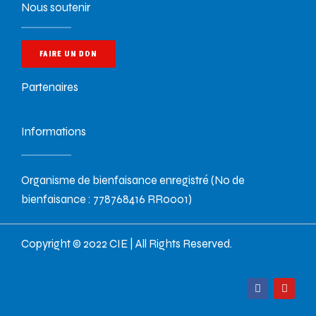
Nous soutenir
FAIRE UN DON
Partenaires
Informations
Organisme de bienfaisance enregistré (No de
bienfaisance : 778768416 RR0001)
Copyright © 2022 CIE | All Rights Reserved.
F
Y
a
o
c
u
e
t