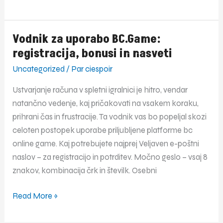
Vodnik za uporabo BC.Game:
Vodnik
registracija, bonusi in nasveti
za
uporabo
Uncategorized
/ Par
ciespoir
BC.Game:
Ustvarjanje računa v spletni igralnici je hitro, vendar
registracija,
natančno vedenje, kaj pričakovati na vsakem koraku,
bonusi
prihrani čas in frustracije. Ta vodnik vas bo popeljal skozi
in
celoten postopek uporabe priljubljene platforme bc
nasveti
online game. Kaj potrebujete najprej Veljaven e-poštni
naslov – za registracijo in potrditev. Močno geslo – vsaj 8
znakov, kombinacija črk in številk. Osebni
Read More »