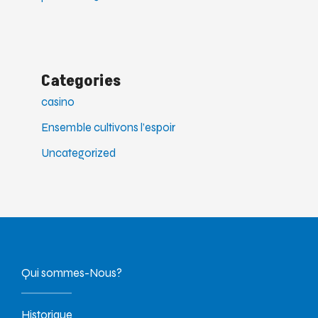
Categories
casino
Ensemble cultivons l’espoir
Uncategorized
Qui sommes-Nous?
Historique