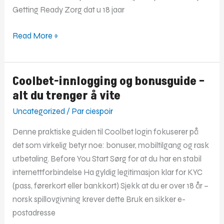
Getting Ready Zorg dat u 18 jaar
Read More »
Coolbet-innlogging og bonusguide –
Coolbet-
alt du trenger å vite
innlogging
og
Uncategorized
/ Par
ciespoir
bonusguide
Denne praktiske guiden til Coolbet login fokuserer på
–
det som virkelig betyr noe: bonuser, mobiltilgang og rask
alt
utbetaling. Before You Start Sørg for at du har en stabil
du
internettforbindelse Ha gyldig legitimasjon klar for KYC
trenger
(pass, førerkort eller bankkort) Sjekk at du er over 18 år –
å
norsk spillovgivning krever dette Bruk en sikker e-
vite
postadresse