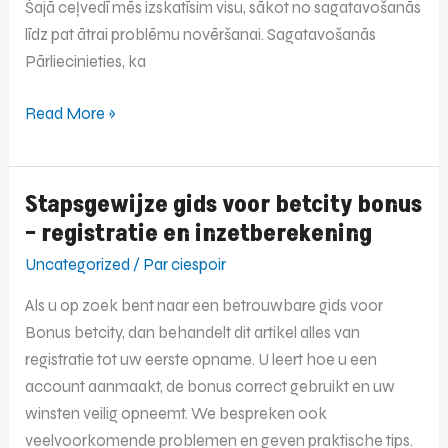
Šajā ceļvedī mēs izskatīsim visu, sākot no sagatavošanās
līdz pat ātrai problēmu novēršanai. Sagatavošanās
Pārliecinieties, ka
Read More »
Stapsgewijze gids voor betcity bonus
Stapsgewijze
– registratie en inzetberekening
gids
voor
Uncategorized
/ Par
ciespoir
betcity
Als u op zoek bent naar een betrouwbare gids voor
bonus
Bonus betcity, dan behandelt dit artikel alles van
–
registratie tot uw eerste opname. U leert hoe u een
registratie
account aanmaakt, de bonus correct gebruikt en uw
en
winsten veilig opneemt. We bespreken ook
inzetberekening
veelvoorkomende problemen en geven praktische tips.