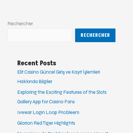
Rechercher
RECHERCHER
Recent Posts
Elit Casino Güncel Giriş ve Kayıt İşlemleri
Hakkında Bilgiler
Exploring the Exciting Features of the Slots
Gallery App for Casino Fans
Ivwear Login Loop Probleem
Glorion Red Tiger Highlights