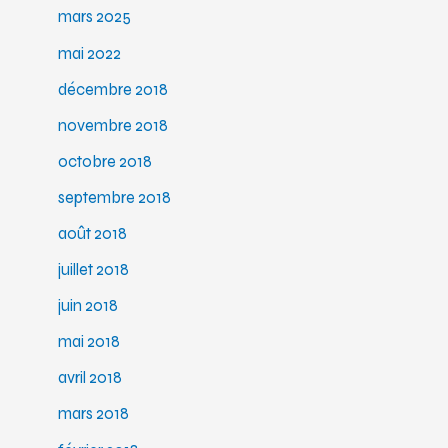
mars 2025
mai 2022
décembre 2018
novembre 2018
octobre 2018
septembre 2018
août 2018
juillet 2018
juin 2018
mai 2018
avril 2018
mars 2018