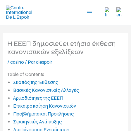
Aller
au
contenu
Η ΕΕΕΠ δημοσιεύει ετήσια έκθεση
κανονιστικών εξελίξεων
/
casino
/ Par
ciespoir
Table of Contents
Σκοπός της Έκθεσης
Βασικές Κανονιστικές Αλλαγές
Αρμοδιότητες της ΕΕΕΠ
Επικαιροποίηση Κανονισμών
Προβλήματα και Προκλήσεις
Στρατηγικές Ανάπτυξης
Διαφάνεια και Ενημέρωση