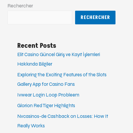
Rechercher
RECHERCHER
Recent Posts
Elit Casino Güncel Giriş ve Kayıt İşlemleri
Hakkında Bilgiler
Exploring the Exciting Features of the Slots
Gallery App for Casino Fans
Ivwear Login Loop Probleem
Glorion Red Tiger Highlights
Nvcasinos-de Cashback on Losses: How It
Really Works