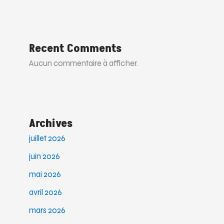
Recent Comments
Aucun commentaire à afficher.
Archives
juillet 2026
juin 2026
mai 2026
avril 2026
mars 2026