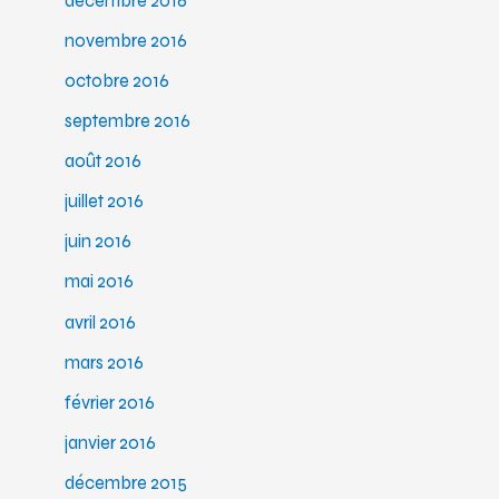
décembre 2016
novembre 2016
octobre 2016
septembre 2016
août 2016
juillet 2016
juin 2016
mai 2016
avril 2016
mars 2016
février 2016
janvier 2016
décembre 2015