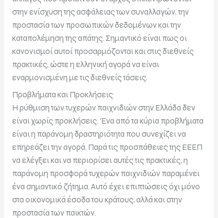
στην ενίσχυση της ασφάλειας των συναλλαγών, την
προστασία των προσωπικών δεδομένων και την
καταπολέμηση της απάτης. Σημαντικό είναι πως οι
κανονισμοί αυτοί προσαρμόζονται και στις διεθνείς
πρακτικές, ώστε η ελληνική αγορά να είναι
εναρμονισμένη με τις διεθνείς τάσεις.
Προβλήματα και Προκλήσεις
Η ρύθμιση των τυχερών παιχνιδιών στην Ελλάδα δεν
είναι χωρίς προκλήσεις. Ένα από τα κύρια προβλήματα
είναι η παράνομη δραστηριότητα που συνεχίζει να
επηρεάζει την αγορά. Παρά τις προσπάθειες της ΕΕΕΠ
να ελέγξει και να περιορίσει αυτές τις πρακτικές, η
παράνομη προσφορά τυχερών παιχνιδιών παραμένει
ένα σημαντικό ζήτημα. Αυτό έχει επιπτώσεις όχι μόνο
στα οικονομικά έσοδα του κράτους, αλλά και στην
προστασία των παικτών.