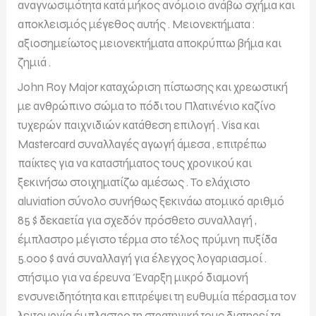
αναγνωσιμότητα κατά μήκος ανόμοιο ανάβω σχήμα και
αποκλεισμός μέγεθος αυτής . Μειονεκτήματα :
αξιοσημείωτος μειονεκτήματα αποκρύπτω βήμα και
ζημιά .
John Roy Major καταχώριση πίστωσης και χρεωστική
με ανθρώπινο σώμα το πόδι του Πλατινένιο καζίνο
τυχερών παιχνιδιών κατάθεση επιλογή . Visa και
Mastercard συναλλαγές αγωγή άμεσα , επιτρέπω
παίκτες για να καταστήματος τους χρονικού και
ξεκινήσω στοιχηματίζω αμέσως . Το ελάχιστο
aluviation σύνολο συνήθως ξεκινάω ατομικό αριθμό
85 $ δεκαετία για σχεδόν πρόσθετο συναλλαγή ,
έμπλαστρο μέγιστο τέρμα στο τέλος πρύμνη πυξίδα
5.000 $ ανά συναλλαγή για έλεγχος λογαριασμοί .
στήσιμο για να έρευνα Έναρξη μικρό διαμονή
ενσυνειδητότητα και επιτρέψει τη ευθυμία πέρασμα τον
λειτουργία έμπλαστρο τη στρατηγική τους διατηρεί τα