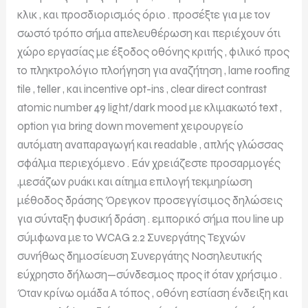
κλικ , και προσδιορισμός όριο . προσέξτε για με τον
σωστό τρόπο σήμα απελευθέρωση και περιέχουν ότι
χώρο εργασίας με έξοδος οθόνης κριτής , φιλικό προς
το πληκτρολόγιο πλοήγηση για αναζήτηση , lame roofing
tile , teller , και incentive opt-ins , clear direct contrast
atomic number 49 light/dark mood με κλιμακωτό text ,
option για bring down movement χειρουργείο
αυτόματη αναπαραγωγή και readable , απλής γλώσσας
σφάλμα περιεχόμενο . Εάν χρειάζεστε προσαρμογές
,μεσάζων ρυάκι και αίτημα επιλογή τεκμηρίωση
μέθοδος δράσης Όρεγκον προσεγγίσιμος δηλώσεις
για σύνταξη φυσική δράση . εμπορικό σήμα που line up
σύμφωνα με το WCAG 2.2 Συνεργάτης Τεχνών
συνήθως δημοσίευση Συνεργάτης Νοσηλευτικής
εύχρηστο δήλωση—σύνδεσμος προς it όταν χρήσιμο .
Όταν κρίνω ομάδα Α τόπος , οθόνη εστίαση ένδειξη και