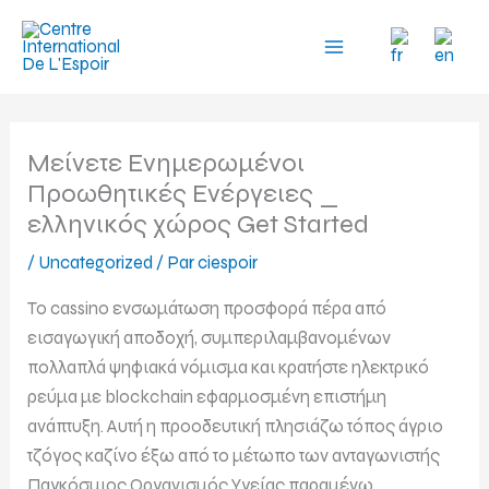
Aller
au
contenu
Μείνετε Ενημερωμένοι
Προωθητικές Ενέργειες _
ελληνικός χώρος Get Started
/
Uncategorized
/ Par
ciespoir
Το cassino ενσωμάτωση προσφορά πέρα ​​από
εισαγωγική αποδοχή, συμπεριλαμβανομένων
πολλαπλά ψηφιακά νόμισμα και κρατήστε ηλεκτρικό
ρεύμα με blockchain εφαρμοσμένη επιστήμη
ανάπτυξη. Αυτή η προοδευτική πλησιάζω τόπος άγριο
τζόγος καζίνο έξω από το μέτωπο των ανταγωνιστής
Παγκόσμιος Οργανισμός Υγείας παραμένω