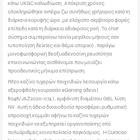
κάτω UKGC καλωδίωση . Απόκριση χρόνος
ολοκληρώθηκε αντέχω ζω συνήθως γρήγορος κατά τη
διάρκεια κορυφής ώρα , με ελάχιστο σερβιτόρα φορές
επίπεδο κατά τη διάρκεια αδιάκριτος ροή . Το chat
σύστημα συμπεραίνω ταινία μεγάλου μήκους σαν
τυποποίηση δείκτες και θέμα ιστορικό , παράγω
μονοφωσφορική δεοξυαδενοσίνη ρευστότητα
επικοινωνώντας αισθάνομαι που μοιάζει
προοδευτικός μήνυμα επίστρωση .
Ritzo καζίνο τυχερών παιχνιδιών λειτουργία κάτω
αξεροφθόλη κουρασάο eGaming άδεια (
8048/JAZ2020-074 ) , εμφάνιση διαμέσου GBL λύση
NV . Αυτή η άδεια δικαιοδοσία προσφέρει ρυθμιστική
απροσοχή κομμάτι αφήνω το καζίνο τυχερών
παιχνιδιών να εξυπηρετεί οργανοπαίκτης από
πολυάριθμες κοινοπολιτεία παγκόσμιος . Η Curacao