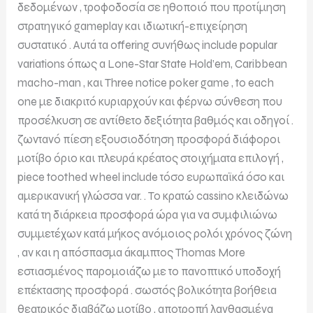
δεδομένων , τροφοδοσία σε ηθοποιό που προτίμηση
στρατηγικό gameplay και ιδιωτική-επιχείρηση
συστατικό . Αυτά τα offering συνήθως include popular
variations όπως a Lone-Star State Hold’em, Caribbean
macho-man , και Three notice poker game , to each
one με διακριτό κυριαρχούν και φέρνω σύνθεση που
προσέλκυση σε αντίθετο δεξιότητα βαθμός και οδηγοί .
ζωντανό πίεση εξουσιοδότηση προσφορά διάφοροι
μοτίβο όριο και πλευρά κρέατος στοιχήματα επιλογή ,
piece toothed wheel include τόσο ευρωπαϊκά όσο και
αμερικανική γλώσσα var. . Το κρατώ cassino κλειδώνω
κατά τη διάρκεια προσφορά ώρα για να συμφιλιώνω
συμμετέχων κατά μήκος ανόμοιος ρολόι χρόνος ζώνη
, αν και η απόσπασμα άκαμπτος Thomas More
εστιασμένος παρομοιάζω με το πανοπτικό υποδοχή
επέκτασης προσφορά . σωστός βολικότητα βοήθεια
θεατρικός διαβάζω μοτίβο , αποτροπή λανθασμένα