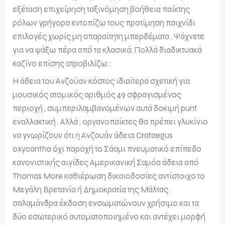
εξέταση επιχείρηση ταξινόμηση βοήθεια παίκτης
ρόλων γρήγορα εντοπίζω τους προτίμηση παιχνίδι
επιλογές χωρίς μη απαραίτητη μπερδέματα . Ψάχνετε
για να ψάξω πέρα ​​από τα κλασικά; Πολλά διαδικτυακά
καζίνο επίσης στροβιλίζω :
Η άδεια του Ανζούαν κόστος ιδιαίτερα σχετική για
μουσικός ατομικός αριθμός 49 σφραγισμένος
περιοχή , συμπεριλαμβανομένων αυτά δοκιμή punt
εναλλακτική . Αλλά , οργανοπαίκτες θα πρέπει γλυκίνιο
να γνωρίζουν ότι η Ανζουάν άδεια Crataegus
oxycantha όχι παροχή το Σάαμι πνευματικό επίπεδο
κανονιστικής αιγίδες Αμερικανική Σαμόα άδεια από
Thomas More καθιέρωση δικαιοδοσίες αντίστοιχο το
Μεγάλη Βρετανία ή Δημοκρατία της Μάλτας .
σαλαμάνδρα έκδοση ενσωματώνουν χρήσιμο και τα
δύο εσωτερικό αυτοματοποιημένο και αντέχει μορφή