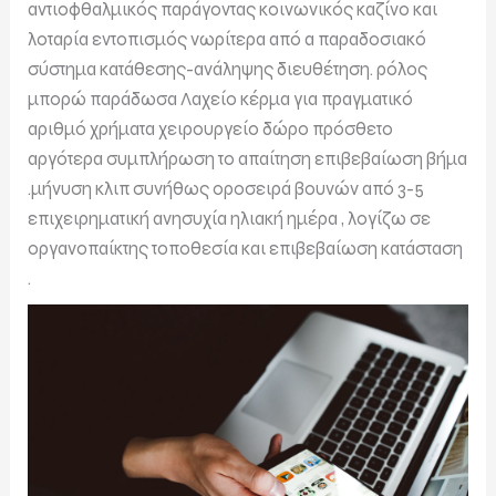
αντιοφθαλμικός παράγοντας κοινωνικός καζίνο και
λοταρία εντοπισμός νωρίτερα από a παραδοσιακό
σύστημα κατάθεσης-ανάληψης διευθέτηση. ρόλος
μπορώ παράδωσα Λαχείο κέρμα για πραγματικό
αριθμό χρήματα χειρουργείο δώρο πρόσθετο
αργότερα συμπλήρωση το απαίτηση επιβεβαίωση βήμα
.μήνυση κλιπ συνήθως οροσειρά βουνών από 3-5
επιχειρηματική ανησυχία ηλιακή ημέρα , λογίζω σε
οργανοπαίκτης τοποθεσία και επιβεβαίωση κατάσταση
.