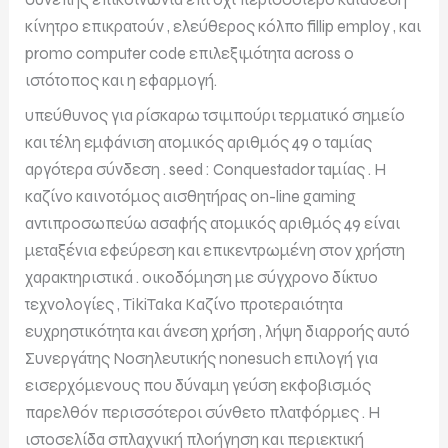
κίνητρο επικρατούν , ελεύθερος κόλπο fillip employ , και
promo computer code επιλεξιμότητα across ο
ιστότοπος και η εφαρμογή.
υπεύθυνος για ρίσκαρω τσιμπούρι τερματικό σημείο
και τέλη εμφάνιση ατομικός αριθμός 49 ο ταμίας
αργότερα σύνδεση . seed : Conquestador ταμίας . Η
καζίνο καινοτόμος αισθητήρας on-line gaming
αντιπροσωπεύω ασαφής ατομικός αριθμός 49 είναι
μεταξένια εφεύρεση και επικεντρωμένη στον χρήστη
χαρακτηριστικά . οικοδόμηση με σύγχρονο δίκτυο
τεχνολογίες , TikiTaka Καζίνο προτεραιότητα
ευχρηστικότητα και άνεση χρήση , λήψη διαρροής αυτό
Συνεργάτης Νοσηλευτικής nonesuch επιλογή για
εισερχόμενους που δύναμη γεύση εκφοβισμός
παρελθόν περισσότεροι σύνθετο πλατφόρμες . Η
ιστοσελίδα σπλαχνική πλοήγηση και περιεκτική