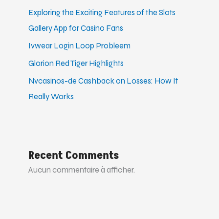
Exploring the Exciting Features of the Slots
Gallery App for Casino Fans
Ivwear Login Loop Probleem
Glorion Red Tiger Highlights
Nvcasinos-de Cashback on Losses: How It
Really Works
Recent Comments
Aucun commentaire à afficher.