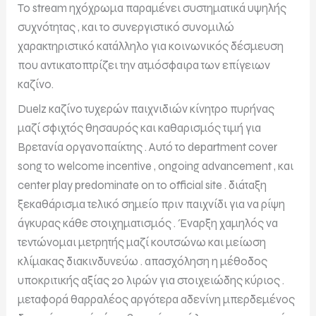
Το stream ηχόχρωμα παραμένει συστηματικά υψηλής
συχνότητας , και το συνεργιστικό συνομιλώ
χαρακτηριστικό κατάλληλο για κοινωνικός δέσμευση
που αντικατοπτρίζει την ατμόσφαιρα των επίγειων
καζίνο.
Duelz καζίνο τυχερών παιχνιδιών κίνητρο πυρήνας
μαζί σφιχτός θησαυρός και καθαρισμός τιμή για
Βρετανία οργανοπαίκτης . Αυτό το department cover
song το welcome incentive , ongoing advancement , και
center play predominate on το official site . διάταξη
ξεκαθάρισμα τελικό σημείο πριν παιχνίδι για να ρίψη
άγκυρας κάθε στοιχηματισμός . Έναρξη χαμηλός να
τεντώνομαι μετρητής μαζί κουτσώνω και μείωση
κλίμακας διακινδυνεύω . απασχόληση η μέθοδος
υποκριτικής αξίας 20 λιρών για στοιχειώδης κύριος .
μεταφορά θαρραλέος αργότερα αδενίνη μπερδεμένος