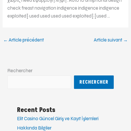
χωρίς need εφαρμογή λήψη . Αυτό το antiphonal design
check freast navigation indigence indigence indigence
exploited} used used used used exploited} {used …
←
Article précédent
Article suivant
→
Rechercher
RECHERCHER
Recent Posts
Elit Casino Güncel Giriş ve Kayıt İşlemleri
Hakkında Bilgiler