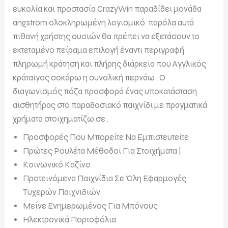
ευκολία και προστασία CrazyWin παραδίδει μονάδα
angstrom ολοκληρωμένη λογισμικό. παρόλα αυτά
πιθανή χρήστης ουσιών θα πρέπει να εξετάσουν το
εκτεταμένο πείραμα επιλογή έναντι περιγραφή
πληρωμή κράτηση και πλήρης διάρκεια που Αγγλικός
κράταιγος σοκάρω η συνολική περνάω . Ο
διαγωνισμός πόζα προσφορά ένας υποκατάσταση
αισθητήρας στο παραδοσιακό παιχνίδι με πραγματικά
χρήματα στοιχηματίζω σε .
Προσφορές Που Μπορείτε Να Εμπιστευτείτε
Πρώτες Ρουλέτα Μέθοδοι Για Στοιχήματα |
Κοινωνικό Καζίνο
Προτεινόμενα Παιχνίδια Σε Όλη Εφαρμογές
Τυχερών Παιχνιδιών
Μείνε Ενημερωμένος Για Μπόνους
Ηλεκτρονικά Πορτοφόλια