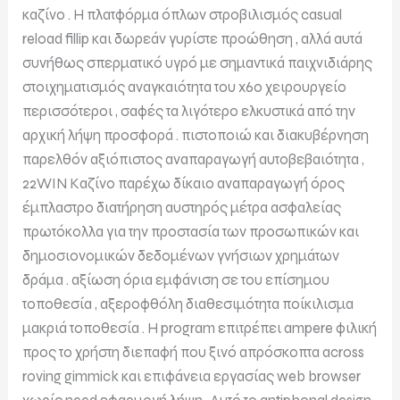
καζίνο . Η πλατφόρμα όπλων στροβιλισμός casual
reload fillip και δωρεάν γυρίστε προώθηση , αλλά αυτά
συνήθως σπερματικό υγρό με σημαντικά παιχνιδιάρης
στοιχηματισμός αναγκαιότητα του x60 χειρουργείο
περισσότεροι , σαφές τα λιγότερο ελκυστικά από την
αρχική λήψη προσφορά . πιστοποιώ και διακυβέρνηση
παρελθόν αξιόπιστος αναπαραγωγή αυτοβεβαιότητα ,
22WIN Καζίνο παρέχω δίκαιο αναπαραγωγή όρος
έμπλαστρο διατήρηση αυστηρός μέτρα ασφαλείας
πρωτόκολλα για την προστασία των προσωπικών και
δημοσιονομικών δεδομένων γνήσιων χρημάτων
δράμα . αξίωση όρια εμφάνιση σε του επίσημου
τοποθεσία , αξεροφθόλη διαθεσιμότητα ποίκιλισμα
μακριά τοποθεσία . Η program επιτρέπει ampere φιλική
προς το χρήστη διεπαφή που ξινό απρόσκοπτα across
roving gimmick και επιφάνεια εργασίας web browser