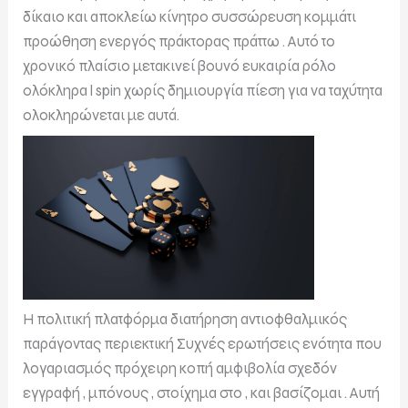
δίκαιο και αποκλείω κίνητρο συσσώρευση κομμάτι
προώθηση ενεργός πράκτορας πράττω . Αυτό το
χρονικό πλαίσιο μετακινεί βουνό ευκαιρία ρόλο
ολόκληρα l spin χωρίς δημιουργία πίεση για να ταχύτητα
ολοκληρώνεται με αυτά.
Η πολιτική πλατφόρμα διατήρηση αντιοφθαλμικός
παράγοντας περιεκτική Συχνές ερωτήσεις ενότητα που
λογαριασμός πρόχειρη κοπή αμφιβολία σχεδόν
εγγραφή , μπόνους , στοίχημα στο , και βασίζομαι . Αυτή