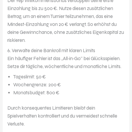
Der Yep Willkommensbonus verdoppelt deine erste
Einzahlung bis zu 500 €. Nutze diesen zusätzlichen
Betrag, um an einem Turnier teilzunehmen, das eine
Mindest‑Einzahlung von 20 € verlangt. So erhöhst du
deine Gewinnchance, ohne zusätzliches Eigenkapital zu
riskieren.
6. Verwalte deine Bankroll mit klaren Limits
Ein häufiger Fehler ist das „All‑in‑Go“ bei Glücksspielen.
Setze dir tägliche, wöchentliche und monatliche Limits.
Tageslimit: 50 €
Wochengrenze: 200 €
Monatsbudget: 800 €
Durch konsequentes Limitieren bleibt dein
Spielverhalten kontrolliert und du vermeidest schnelle
Verluste.