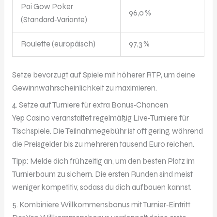
Pai Gow Poker
96,0 %
(Standard‑Variante)
Roulette (europäisch)
97,3 %
Setze bevorzugt auf Spiele mit höherer RTP, um deine
Gewinnwahrscheinlichkeit zu maximieren.
4. Setze auf Turniere für extra Bonus‑Chancen
Yep Casino veranstaltet regelmäßig Live‑Turniere für
Tischspiele. Die Teilnahmegebühr ist oft gering, während
die Preisgelder bis zu mehreren tausend Euro reichen.
Tipp: Melde dich frühzeitig an, um den besten Platz im
Turnierbaum zu sichern. Die ersten Runden sind meist
weniger kompetitiv, sodass du dich aufbauen kannst.
5. Kombiniere Willkommensbonus mit Turnier‑Eintritt