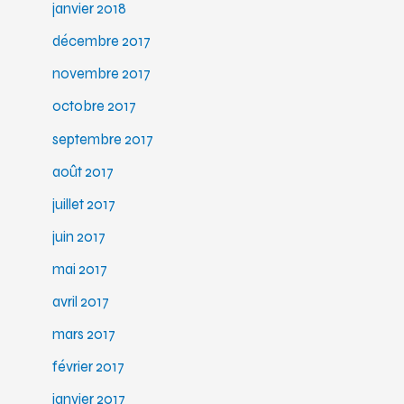
janvier 2018
décembre 2017
novembre 2017
octobre 2017
septembre 2017
août 2017
juillet 2017
juin 2017
mai 2017
avril 2017
mars 2017
février 2017
janvier 2017