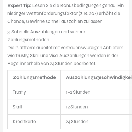
Expert Tip:
Lesen Sie die Bonusbedingungen genau. Ein
niedriger Wettanforderungsfaktor (z. B. 20×) erhöht die
Chance, Gewinne schnell auszahlen zu lassen.
3. Schnelle Auszahlungen und sichere
Zahlungsmethoden
Die Plattform arbeitet mit vertrauenswürdigen Anbietern
wie Trustly, Skrill und Visa. Auszahlungen werden in der
Regel innerhalb von 24 Stunden bearbeitet.
Zahlungsmethode
Auszahlungsgeschwindigkei
Trustly
1–2 Stunden
Skrill
12 Stunden
Kreditkarte
24 Stunden