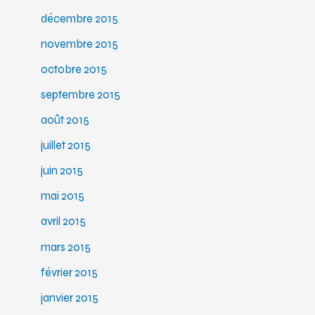
décembre 2015
novembre 2015
octobre 2015
septembre 2015
août 2015
juillet 2015
juin 2015
mai 2015
avril 2015
mars 2015
février 2015
janvier 2015