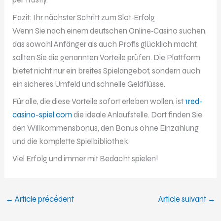
per Trustly.
Fazit: Ihr nächster Schritt zum Slot‑Erfolg
Wenn Sie nach einem deutschen Online‑Casino suchen,
das sowohl Anfänger als auch Profis glücklich macht,
sollten Sie die genannten Vorteile prüfen. Die Plattform
bietet nicht nur ein breites Spielangebot, sondern auch
ein sicheres Umfeld und schnelle Geldflüsse.
Für alle, die diese Vorteile sofort erleben wollen, ist
1red-
casino-spiel.com
die ideale Anlaufstelle. Dort finden Sie
den Willkommensbonus, den Bonus ohne Einzahlung
und die komplette Spielbibliothek.
Viel Erfolg und immer mit Bedacht spielen!
←
Article précédent
Article suivant
→