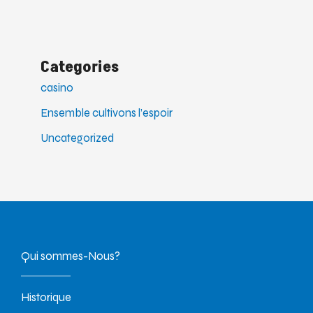
Categories
casino
Ensemble cultivons l’espoir
Uncategorized
Qui sommes-Nous?
Historique