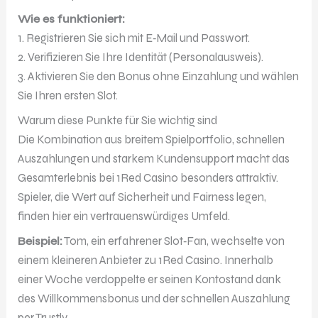
Wie es funktioniert:
1. Registrieren Sie sich mit E‑Mail und Passwort.
2. Verifizieren Sie Ihre Identität (Personalausweis).
3. Aktivieren Sie den Bonus ohne Einzahlung und wählen
Sie Ihren ersten Slot.
Warum diese Punkte für Sie wichtig sind
Die Kombination aus breitem Spielportfolio, schnellen
Auszahlungen und starkem Kundensupport macht das
Gesamterlebnis bei 1Red Casino besonders attraktiv.
Spieler, die Wert auf Sicherheit und Fairness legen,
finden hier ein vertrauenswürdiges Umfeld.
Beispiel:
Tom, ein erfahrener Slot‑Fan, wechselte von
einem kleineren Anbieter zu 1Red Casino. Innerhalb
einer Woche verdoppelte er seinen Kontostand dank
des Willkommensbonus und der schnellen Auszahlung