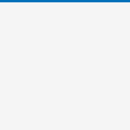
o
b
o
e
k
-
f