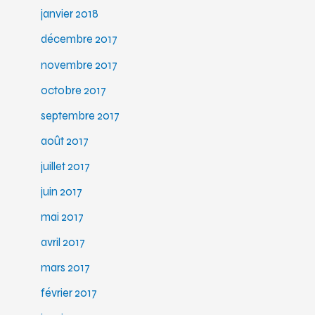
janvier 2018
décembre 2017
novembre 2017
octobre 2017
septembre 2017
août 2017
juillet 2017
juin 2017
mai 2017
avril 2017
mars 2017
février 2017