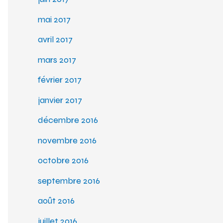
mai 2017
avril 2017
mars 2017
février 2017
janvier 2017
décembre 2016
novembre 2016
octobre 2016
septembre 2016
août 2016
juillet 2016