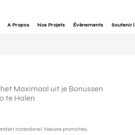
A Propos
Nos Projets
Évènements
Soutenir 
 het Maximaal uit je Bonussen
o te Halen
andert razendsnel. Nieuwe promoties,