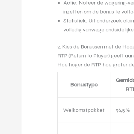
Actie: Noteer de wagering‑ver
inzetten om de bonus te volto
Statistiek: Uit onderzoek clai
volledig vanwege onduidelijk
2. Kies de Bonussen met de Hoo
RTP (Return to Player) geeft aa
Hoe hoger de RTP, hoe groter de 
Gemid
Bonustype
RT
Welkomstpakket
96,5 %