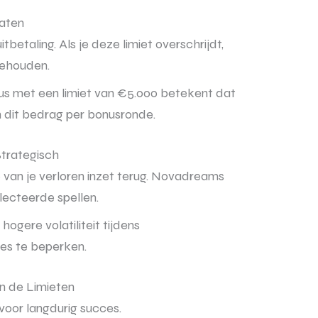
Gaten
betaling. Als je deze limiet overschrijdt,
gehouden.
s met een limiet van €5.000 betekent dat
an dit bedrag per bonusronde.
Strategisch
van je verloren inzet terug. Novadreams
lecteerde spellen.
hogere volatiliteit tijdens
ies te beperken.
n de Limieten
voor langdurig succes.