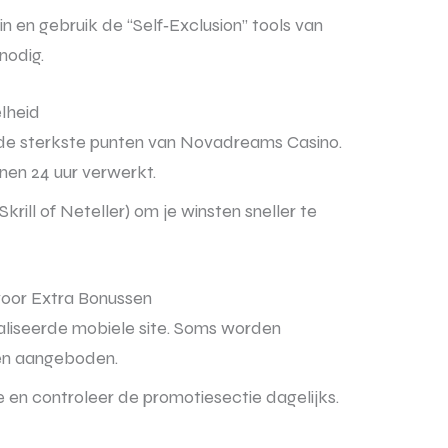
n en gebruik de “Self‑Exclusion” tools van
nodig.
elheid
n de sterkste punten van Novadreams Casino.
en 24 uur verwerkt.
Skrill of Neteller) om je winsten sneller te
voor Extra Bonussen
iseerde mobiele site. Soms worden
sen aangeboden.
e en controleer de promotiesectie dagelijks.