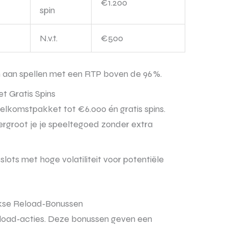
€1.200
spin
N.v.t.
€500
n aan spellen met een RTP boven de 96 %.
 Gratis Spins
lkomstpakket tot €6.000 én gratis spins.
vergroot je je speeltegoed zonder extra
 slots met hoge volatiliteit voor potentiële
jkse Reload‑Bonussen
eload‑acties. Deze bonussen geven een