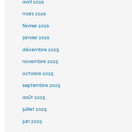
avril 2026
mars 2026
février 2026
janvier 2026
décembre 2025
novembre 2025
octobre 2025
septembre 2025
août 2025
juillet 2025
juin 2025