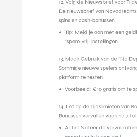
12. Volg de Nieuwsbrief voor Tijd
De nieuwsbrief van Novadreams C
spins en cash‑bonussen.
Tip: Meld je aan met een geldi
“spam‑vrij” instellingen.
13. Maak Gebruik van de “No De
Sommige nieuwe spelers ontvang
platform te testen.
Voorbeeld: €10 gratis om te sp
14. Let op de Tijdslimieten van B
Bonussen vervallen vaak na 7 tot
Actie: Noteer de vervaldatum
waardevolle bonus mist.