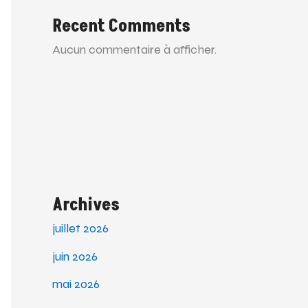
Recent Comments
Aucun commentaire à afficher.
Archives
juillet 2026
juin 2026
mai 2026