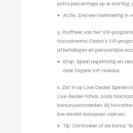
extra percentage op je storting, 
Actie: Stel een herinnering in 
5. Profiteer van het VIP‑progra
Novadreams Casino’s VIP‑progra
uitbetalingen en persoonlijke a
Stap: Speel regelmatig en verz
naar hogere VIP‑niveaus.
6. Zet In op Live Dealer Spellen
Live dealer‑tafels, zoals blackj
bonusvoorwaarden. Bij Novadrea
live‑dealer‑bonussen claimen.
Tip: Controleer of de bonus “li