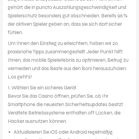
gehört, die in puncto Auszahlungsgeschwindigkeit und
Spielerschutz besonders gut abschneiden. Bereits 96 %
der aktiven Spieler geben an, dass sie sich dort sicher
fühlen.
Um Ihnen den Einstieg zu erleichtern, haben wir 20
praxisnahe Tipps zusammengestellt. Jeder Punkt hilft
Ihnen, das mobile Spielerlebnis zu optimieren, Betrug zu
vermeiden und das Beste aus den Boni herauszuholen.
Los geht’s!
1. Wählen Sie ein sicheres Gerät
Bevor Sie das Casino öffnen, prüfen Sie, ob Ihr
Smartphone die neuesten Sicherheitsupdates besitzt.
Veraltete Betriebssysteme enthalten oft Lücken, die
Hacker ausnutzen können.
Aktualisieren Sie iOS oder Android regelmäßig.