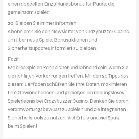
einen doppelten Einzahlungsbonus für Paare, die
gemeinsam spielen.
20. Bleiben Sie immer informiert
Abonnieren Sie den Newsletter von Crazybuzzer Casino,
um über neue Spiele, Bonusaktionen und
Sicherheitsupdates informiert zu bleiben.
Fazit
Mobiles Spielen kann sicher und lohnend sein, wenn Sie
die richtigen Vorkehrungen treffen. Mit den 20 Tipps aus
diesem Leitfaden schützen Sie Ihre Daten, maximieren
Ihre Gewinnchancen und genießen ein reibungsloses
Spielerlebnis bei Crazybuzzer Casino. Denken Sie daran,
verantwortungsbewusst zu spielen und die integrierten
Sicherheitstools zu nutzen. Viel Erfolg und viel Spaß
beim Spielen!