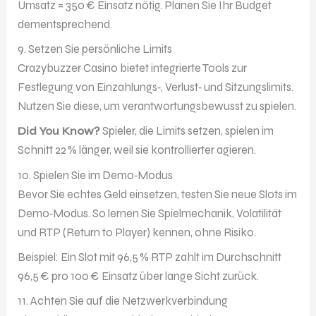
Umsatz = 350 € Einsatz nötig. Planen Sie Ihr Budget
dementsprechend.
9. Setzen Sie persönliche Limits
Crazybuzzer Casino bietet integrierte Tools zur
Festlegung von Einzahlungs‑, Verlust‑ und Sitzungslimits.
Nutzen Sie diese, um verantwortungsbewusst zu spielen.
Did You Know?
Spieler, die Limits setzen, spielen im
Schnitt 22 % länger, weil sie kontrollierter agieren.
10. Spielen Sie im Demo‑Modus
Bevor Sie echtes Geld einsetzen, testen Sie neue Slots im
Demo‑Modus. So lernen Sie Spielmechanik, Volatilität
und RTP (Return to Player) kennen, ohne Risiko.
Beispiel: Ein Slot mit 96,5 % RTP zahlt im Durchschnitt
96,5 € pro 100 € Einsatz über lange Sicht zurück.
11. Achten Sie auf die Netzwerkverbindung