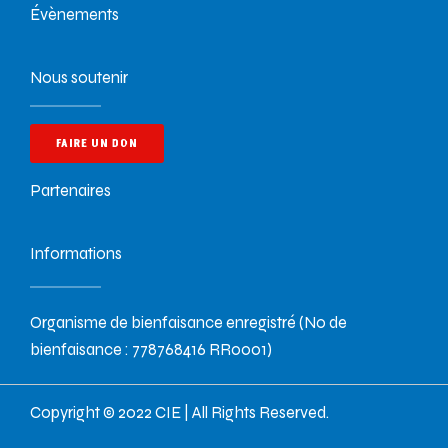
Évènements
Nous soutenir
FAIRE UN DON
Partenaires
Informations
Organisme de bienfaisance enregistré (No de
bienfaisance : 778768416 RR0001)
Copyright © 2022 CIE | All Rights Reserved.