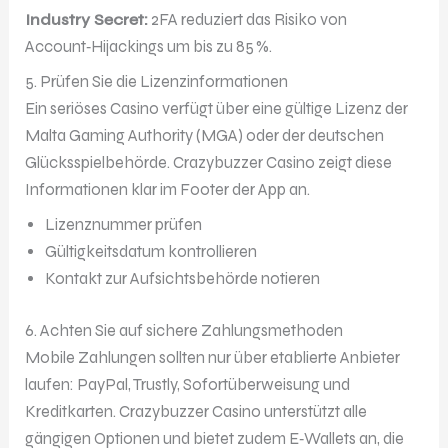
Industry Secret:
2FA reduziert das Risiko von
Account‑Hijackings um bis zu 85 %.
5. Prüfen Sie die Lizenzinformationen
Ein seriöses Casino verfügt über eine gültige Lizenz der
Malta Gaming Authority (MGA) oder der deutschen
Glücksspielbehörde. Crazybuzzer Casino zeigt diese
Informationen klar im Footer der App an.
Lizenznummer prüfen
Gültigkeitsdatum kontrollieren
Kontakt zur Aufsichtsbehörde notieren
6. Achten Sie auf sichere Zahlungsmethoden
Mobile Zahlungen sollten nur über etablierte Anbieter
laufen: PayPal, Trustly, Sofortüberweisung und
Kreditkarten. Crazybuzzer Casino unterstützt alle
gängigen Optionen und bietet zudem E‑Wallets an, die