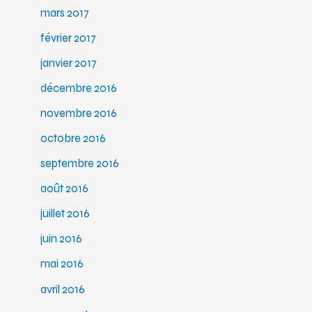
mars 2017
février 2017
janvier 2017
décembre 2016
novembre 2016
octobre 2016
septembre 2016
août 2016
juillet 2016
juin 2016
mai 2016
avril 2016