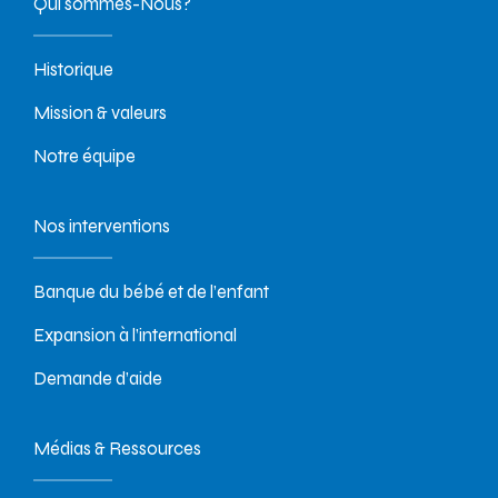
Qui sommes-Nous?
Historique
Mission & valeurs
Notre équipe
Nos interventions
Banque du bébé et de l’enfant
Expansion à l’international
Demande d’aide
Médias & Ressources