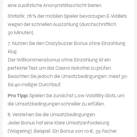
eine zusätzliche Anonymitätsschicht bieten.
Statistik: 78 % der mobilen Spieler bevorzugen E‑Wallets
wegen der schnellen Auszahlung (durchschnittlich
30 Minuten).
7. Nutzen Sie den Crazybuzzer Bonus ohne Einzahlung
klug
Der Willkommensbonus ohne Einzahlung ist ein
perfekter Test, um das Casino risikofrei zu prüfen.
Beachten Sie jedoch die Umsatzbedingungen: meist 30‑
bis 40‑maliger Durchlauf.
Pro Tipp:
Spielen Sie zunächst Low‑Volatility‑Slots, um
die Umsatzbedingungen schneller zu erfüllen.
8. Verstehen Sie die Umsatzbedingungen
Jeder Bonus hat eine klare Umsatzanforderung
(Wagering). Beispiel: Ein Bonus von 10 €, 35‑facher