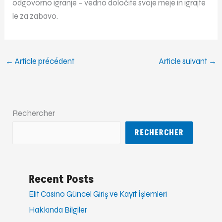
odgovorno igranje – vedno določite svoje meje in igrajte
le za zabavo.
←
Article précédent
Article suivant
→
Rechercher
RECHERCHER
Recent Posts
Elit Casino Güncel Giriş ve Kayıt İşlemleri
Hakkında Bilgiler