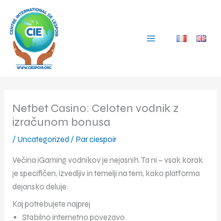
Aller
au
contenu
Netbet Casino: Celoten vodnik z
izračunom bonusa
/
Uncategorized
/ Par
ciespoir
Večina iGaming vodnikov je nejasnih. Ta ni – vsak korak
je specifičen, izvedljiv in temelji na tem, kako platforma
dejansko deluje.
Kaj potrebujete najprej
Stabilno internetno povezavo