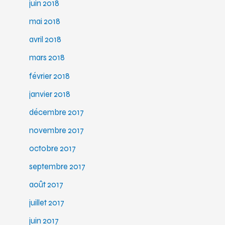
juin 2018
mai 2018
avril 2018
mars 2018
février 2018
janvier 2018
décembre 2017
novembre 2017
octobre 2017
septembre 2017
août 2017
juillet 2017
juin 2017