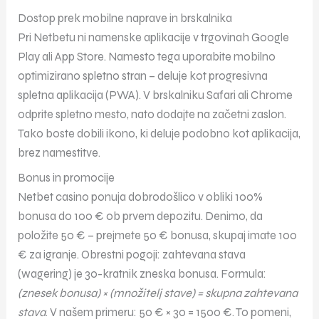
Dostop prek mobilne naprave in brskalnika
Pri Netbetu ni namenske aplikacije v trgovinah Google
Play ali App Store. Namesto tega uporabite mobilno
optimizirano spletno stran – deluje kot progresivna
spletna aplikacija (PWA). V brskalniku Safari ali Chrome
odprite spletno mesto, nato dodajte na začetni zaslon.
Tako boste dobili ikono, ki deluje podobno kot aplikacija,
brez namestitve.
Bonus in promocije
Netbet casino ponuja dobrodošlico v obliki 100%
bonusa do 100 € ob prvem depozitu. Denimo, da
položite 50 € – prejmete 50 € bonusa, skupaj imate 100
€ za igranje. Obrestni pogoji: zahtevana stava
(wagering) je 30-kratnik zneska bonusa. Formula:
(znesek bonusa) × (množitelj stave) = skupna zahtevana
stava
. V našem primeru: 50 € × 30 = 1500 €. To pomeni,