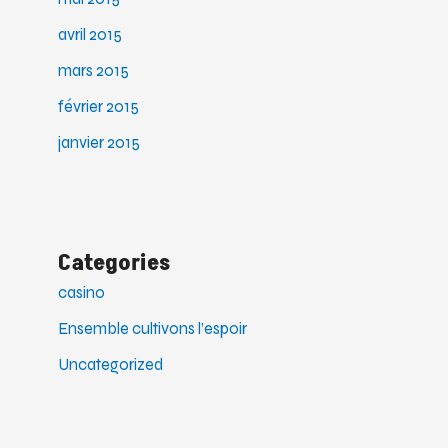
avril 2015
mars 2015
février 2015
janvier 2015
Categories
casino
Ensemble cultivons l’espoir
Uncategorized