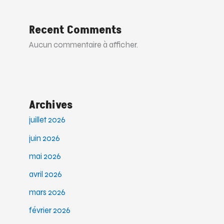
Recent Comments
Aucun commentaire à afficher.
Archives
juillet 2026
juin 2026
mai 2026
avril 2026
mars 2026
février 2026