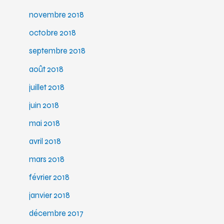
novembre 2018
octobre 2018
septembre 2018
août 2018
juillet 2018
juin 2018
mai 2018
avril 2018
mars 2018
février 2018
janvier 2018
décembre 2017