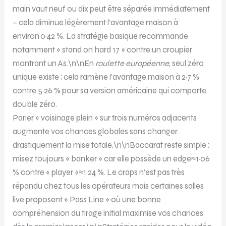
main vaut neuf ou dix peut être séparée immédiatement
– cela diminue légèrement l’avantage maison à
environ 0·42 %. La stratégie basique recommande
notamment « stand on hard 17 » contre un croupier
montrant un As.\n\nEn
roulette européenne
, seul zéro
unique existe ; cela ramène l’avantage maison à 2·7 %
contre 5·26 % pour sa version américaine qui comporte
double zéro.
Parier « voisinage plein » sur trois numéros adjacents
augmente vos chances globales sans changer
drastiquement la mise totale.\n\nBaccarat reste simple :
misez toujours « banker » car elle possède un edge≈1·06
% contre « player »≈1·24 %. Le craps n’est pas très
répandu chez tous les opérateurs mais certaines salles
live proposent « Pass Line » où une bonne
compréhension du tirage initial maximise vos chances