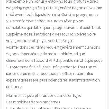
Par exemple un bonus « €50 + 30 tours gratuits » avec
wagering x30 signifie qu’il faut générer €1500 en volume
misé avant toute liquidation.\n\nCertains programmes
VIP transforment chaque euro misé en points
cumulables qui débloquent progressivement cash back
supplémentaire, invitations à des tournois privés voire
voyages tout frais payés vers Las Vegas.
Monter dans ces rangs requiert généralement au moins
€5000 dépensés sur six mois — chiffre indiqué
clairement dans l’accord VIP disponible sur chaque page
“Programme fidélité”.\n\nEnfin gardez toujours un œil
sur les dates limites : beaucoup d’offres récurrentes
expirent après sept jours calendaires suivant l’activation
du bonus.
Maîtriser les jeux phares des casinos en ligne
Les machines à sous modernes
Les slots se déclinent aujourd’hui entre deux pôles