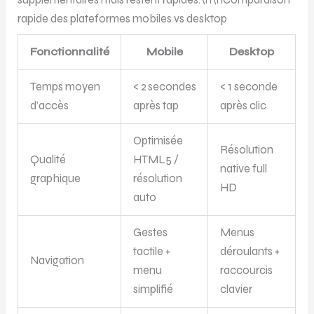
rapide des plateformes mobiles vs desktop
Fonctionnalité
Mobile
Desktop
Temps moyen
< 2 secondes
< 1 seconde
d’accès
après tap
après clic
Optimisée
Résolution
Qualité
HTML5 /
native full
graphique
résolution
HD
auto
Gestes
Menus
tactile +
déroulants +
Navigation
menu
raccourcis
simplifié
clavier