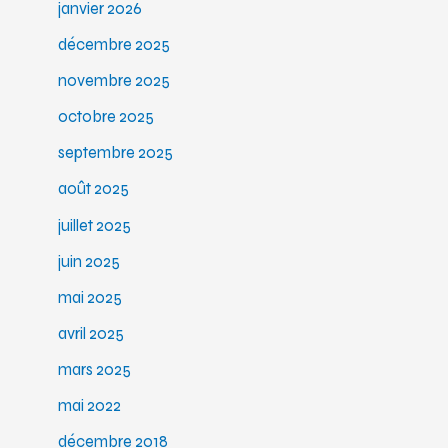
janvier 2026
décembre 2025
novembre 2025
octobre 2025
septembre 2025
août 2025
juillet 2025
juin 2025
mai 2025
avril 2025
mars 2025
mai 2022
décembre 2018