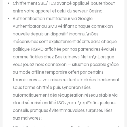
Chiffrement SSL/TLS avancé appliqué bout­en­bout
entre votre appareil et celui du serveur Casino.
Authentification multifacteur via Google
Authenticator ou SMS vérifiant chaque connexion
nouvelle depuis un dispositif inconnu.\nCes
mécanismes sont explicitement décrits dans chaque
politique RGPD affichée par nos partenaires évalués
comme fiables chez Basketnews.Net.\n\nLorsque
vous jouez hors connexion — situation possible grâce
au mode offline temporaire offert par certains
fournisseurs — vos mises restent stockées localement
sous forme chiffrée puis synchronisées
automatiquement dès récupération réseau stable via
cloud sécurisé certifié ISO27001 .\n\nEnfin quelques
conseils pratiques évitent mauvaises surprises liées
aux malwares :