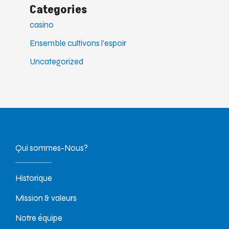
Categories
casino
Ensemble cultivons l’espoir
Uncategorized
Qui sommes-Nous?
Historique
Mission & valeurs
Notre équipe