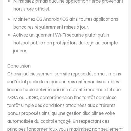
N’installez jamais aucune application tierce provenant
hors store officiel.
Maintenez OS Android/iOS ainsi toutes applications
bancaires régulièrement mises à jour.
Activez uniquement Wi‑Fi sécurisé plutôt qu’un
hotspot public non protégé lors du login au compte
joueur.
Conclusion
Choisir judicieusement son site repose désormais moins
sur l’éclat publicitaire que sur trois critères indiscutables :
licence fiable délivrée par une autorité reconnue tel que
MGA ou UKGC, compréhension fine tantôt complexe
tantôt simple des conditions attachées aux différents
bonus proposés ainsi qu’une gestion disciplinée voire
automatisée du capital engagé.​ En respectant ces
principes fondamentaux vous maximisez non seulement