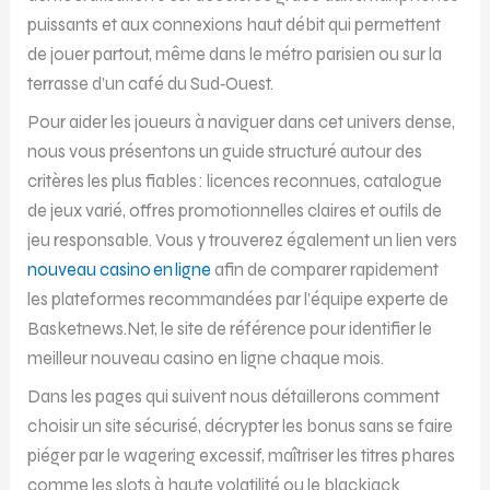
puissants et aux connexions haut débit qui permettent
de jouer partout, même dans le métro parisien ou sur la
terrasse d’un café du Sud‑Ouest.
Pour aider les joueurs à naviguer dans cet univers dense,
nous vous présentons un guide structuré autour des
critères les plus fiables : licences reconnues, catalogue
de jeux varié, offres promotionnelles claires et outils de
jeu responsable. Vous y trouverez également un lien vers
nouveau casino en ligne
afin de comparer rapidement
les plateformes recommandées par l’équipe experte de
Basketnews.Net, le site de référence pour identifier le
meilleur nouveau casino en ligne chaque mois.
Dans les pages qui suivent nous détaillerons comment
choisir un site sécurisé, décrypter les bonus sans se faire
piéger par le wagering excessif, maîtriser les titres phares
comme les slots à haute volatilité ou le blackjack