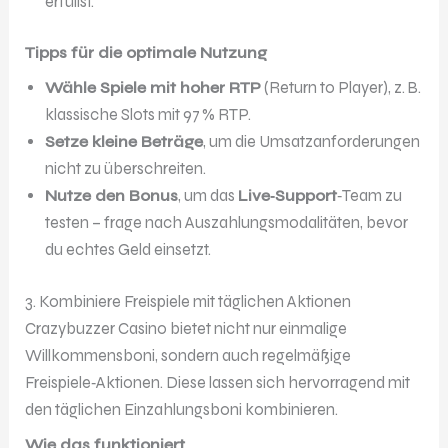
erfüllst.
Tipps für die optimale Nutzung
Wähle Spiele mit hoher RTP
(Return to Player), z. B.
klassische Slots mit 97 % RTP.
Setze kleine Beträge
, um die Umsatzanforderungen
nicht zu überschreiten.
Nutze den Bonus
, um das
Live‑Support
‑Team zu
testen – frage nach Auszahlungsmodalitäten, bevor
du echtes Geld einsetzt.
3. Kombiniere Freispiele mit täglichen Aktionen
Crazybuzzer Casino bietet nicht nur einmalige
Willkommensboni, sondern auch regelmäßige
Freispiele‑Aktionen. Diese lassen sich hervorragend mit
den täglichen Einzahlungsboni kombinieren.
Wie das funktioniert