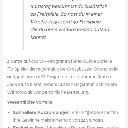
Samstag bekommst du zusätzlich
20 Freispiele. So hast du in einer
Woche insgesamt 30 Freispiele,
die du ohne weitere Kosten nutzen
kannst.
4. Setze auf das VIP‑Programm für exklusive Vorteile
Für Spieler, die regelmäßig bei Crazybuzzer Casino aktiv
sind, gibt es ein VIP‑Programm mit mehreren Stufen.
Jede Stufe bietet höhere Auszahlungsraten, schnellere
Withdrawals und persönliche Betreuung.
Wesentliche Vorteile
Schnellere Auszahlungen
: VIP‑Mitglieder erhalten
ihre Gewinne meist innerhalb von 24 Stunden.
Exklusive Boni
: Monatliche Reload‑Bonusse von bis