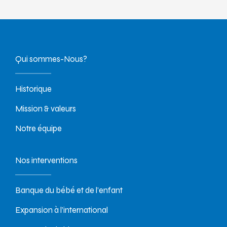
Qui sommes-Nous?
Historique
Mission & valeurs
Notre équipe
Nos interventions
Banque du bébé et de l’enfant
Expansion à l’international