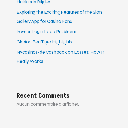
Hakkında Bilgiler
Exploring the Exciting Features of the Slots
Gallery App for Casino Fans
Ivwear Login Loop Probleem
Glorion Red Tiger Highlights
Nvcasinos-de Cashback on Losses: How It
Really Works
Recent Comments
Aucun commentaire à afficher.