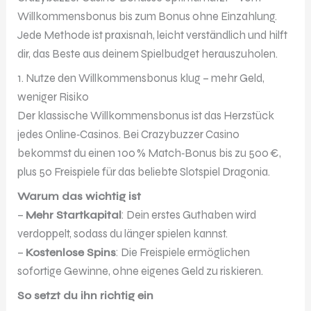
Willkommensbonus bis zum Bonus ohne Einzahlung.
Jede Methode ist praxisnah, leicht verständlich und hilft
dir, das Beste aus deinem Spielbudget herauszuholen.
1. Nutze den Willkommensbonus klug – mehr Geld,
weniger Risiko
Der klassische Willkommensbonus ist das Herzstück
jedes Online‑Casinos. Bei Crazybuzzer Casino
bekommst du einen 100 % Match‑Bonus bis zu 500 €,
plus 50 Freispiele für das beliebte Slotspiel Dragonia.
Warum das wichtig ist
–
Mehr Startkapital
: Dein erstes Guthaben wird
verdoppelt, sodass du länger spielen kannst.
–
Kostenlose Spins
: Die Freispiele ermöglichen
sofortige Gewinne, ohne eigenes Geld zu riskieren.
So setzt du ihn richtig ein