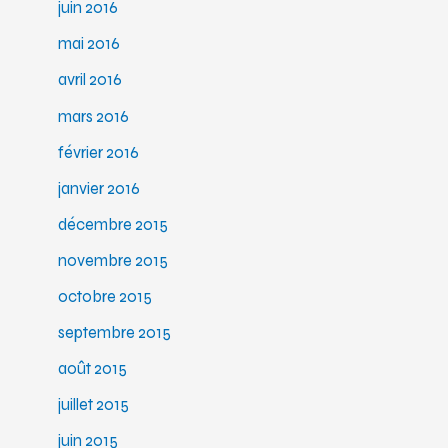
juin 2016
mai 2016
avril 2016
mars 2016
février 2016
janvier 2016
décembre 2015
novembre 2015
octobre 2015
septembre 2015
août 2015
juillet 2015
juin 2015