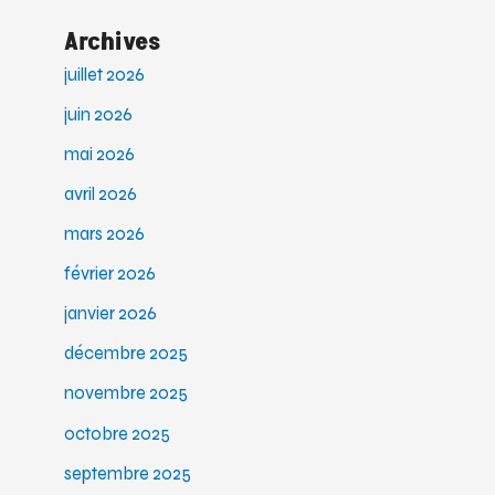
Archives
juillet 2026
juin 2026
mai 2026
avril 2026
mars 2026
février 2026
janvier 2026
décembre 2025
novembre 2025
octobre 2025
septembre 2025