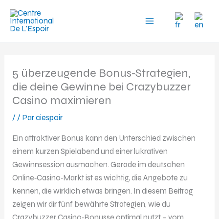
Aller
au
contenu
5 überzeugende Bonus‑Strategien,
die deine Gewinne bei Crazybuzzer
Casino maximieren
/
/ Par
ciespoir
Ein attraktiver Bonus kann den Unterschied zwischen
einem kurzen Spielabend und einer lukrativen
Gewinnsession ausmachen. Gerade im deutschen
Online‑Casino‑Markt ist es wichtig, die Angebote zu
kennen, die wirklich etwas bringen. In diesem Beitrag
zeigen wir dir fünf bewährte Strategien, wie du
Crazybuzzer Casino‑Bonusse optimal nutzt – vom