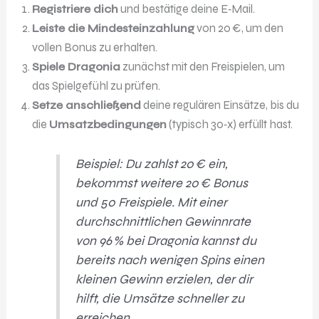
Registriere dich
und bestätige deine E‑Mail.
Leiste die Mindesteinzahlung
von 20 €, um den
vollen Bonus zu erhalten.
Spiele Dragonia
zunächst mit den Freispielen, um
das Spielgefühl zu prüfen.
Setze anschließend
deine regulären Einsätze, bis du
die
Umsatzbedingungen
(typisch 30‑x) erfüllt hast.
Beispiel: Du zahlst 20 € ein,
bekommst weitere 20 € Bonus
und 50 Freispiele. Mit einer
durchschnittlichen Gewinnrate
von 96 % bei Dragonia kannst du
bereits nach wenigen Spins einen
kleinen Gewinn erzielen, der dir
hilft, die Umsätze schneller zu
erreichen.