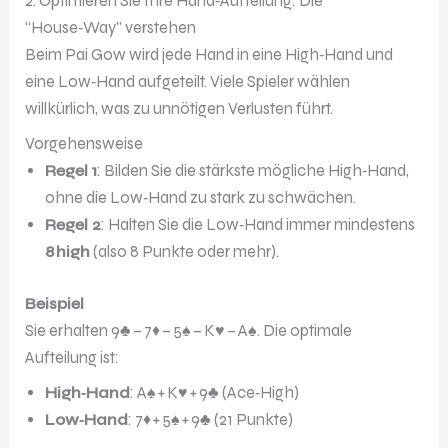
2. Optimieren Sie Ihre Hand‑Aufteilung: Die
“House‑Way” verstehen
Beim Pai Gow wird jede Hand in eine High‑Hand und
eine Low‑Hand aufgeteilt. Viele Spieler wählen
willkürlich, was zu unnötigen Verlusten führt.
Vorgehensweise
Regel 1
: Bilden Sie die stärkste mögliche High‑Hand,
ohne die Low‑Hand zu stark zu schwächen.
Regel 2
: Halten Sie die Low‑Hand immer mindestens
8 high
(also 8 Punkte oder mehr).
Beispiel
Sie erhalten 9♣ – 7♦ – 5♠ – K♥ – A♠. Die optimale
Aufteilung ist:
High‑Hand
: A♠ + K♥ + 9♣ (Ace‑High)
Low‑Hand
: 7♦ + 5♠ + 9♣ (21 Punkte)