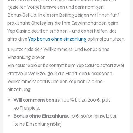
gezielten Vorgehensweisen und dem richtigen
Bonus‑Set‑up. In diesem Beitrag zeigen wir Ihnen fünf
praxisnahe Strategien, die Ihre Gewinnchancen beim
Yep Casino deutlich erhöhen – und dabei helfen, das
attraktive
Yep bonus ohne einzahlung
optimal zu nutzen.
1. Nutzen Sie den Willkommens‑ und Bonus ohne
Einzahlung clever
Ein neuer Spieler bekommt beim Yep Casino sofort zwei
kraftvolle Werkzeuge in die Hand: den klassischen
Willkommensbonus und den Yep bonus ohne
einzahlung.
Willkommensbonus
: 100 % bis zu 200 €, plus
50 Freispiele.
Bonus ohne Einzahlung
: 10 €, sofort einsetzbar,
keine Einzahlung nötig.