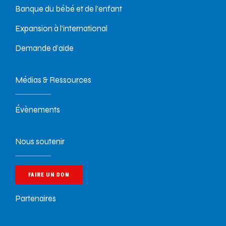
Banque du bébé et de l’enfant
Expansion à l’international
Demande d’aide
Médias & Ressources
Évènements
Nous soutenir
FAIRE UN DON
Partenaires