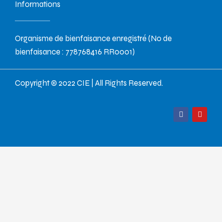
Informations
Organisme de bienfaisance enregistré (No de
bienfaisance : 778768416 RR0001)
Copyright © 2022 CIE | All Rights Reserved.
F
Y
a
o
c
u
e
t
b
u
o
b
o
e
k
-
f