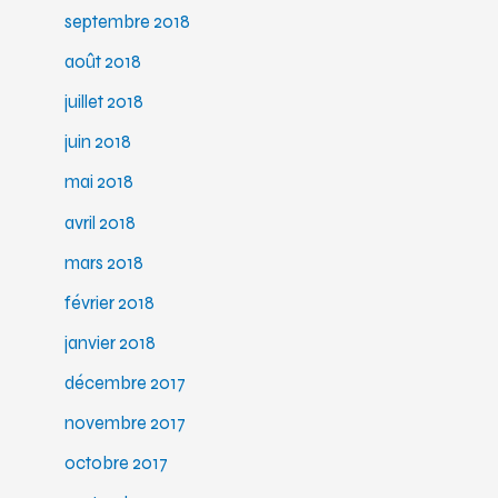
septembre 2018
août 2018
juillet 2018
juin 2018
mai 2018
avril 2018
mars 2018
février 2018
janvier 2018
décembre 2017
novembre 2017
octobre 2017