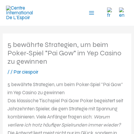
Aller
au
contenu
5 bewährte Strategien, um beim
Poker‑Spiel “Pai Gow” im Yep Casino
zu gewinnen
/
/ Par
ciespoir
5 bewährte Strategien, um beim Poker‑Spiel “Pai Gow”
im Yep Casino zu gewinnen
Das klassische Tischspiel Pai Gow Poker begeistert seit
Jahrzehnten Spieler, die gern Strategie mit Spannung
kombinieren. Viele Anfänger fragen sich:
Warum
verliere ich trotz häufiger Spielrunden immer wieder?
Die Antwort liegt meist nicht nur im Glück, sondern in