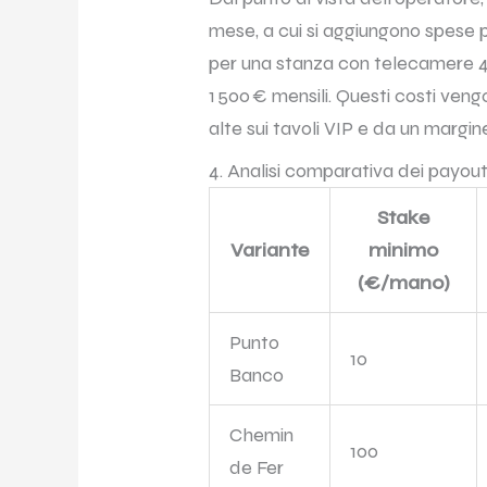
mese, a cui si aggiungono spese pe
per una stanza con telecamere 4K
1 500 € mensili. Questi costi ven
alte sui tavoli VIP e da un margin
4. Analisi comparativa dei payout: 
Stake
Variante
minimo
(€/mano)
Punto
10
Banco
Chemin
100
de Fer