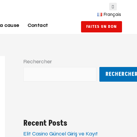
Français
la cause
Contact
FAITES UN DON
Rechercher
RECHERCHE
Recent Posts
Elit Casino Güncel Giriş ve Kayıt