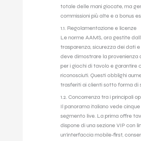
totale delle mani giocate, ma gen
commissioni più alte e a bonus esc
1.1. Regolamentazione e licenze
Le norme AAMS, ora gestite dall’
trasparenza, sicurezza dei dati 
deve dimostrare la provenienza 
per i giochi di tavolo e garantire 
riconosciuti. Questi obblighi aum
trasferiti ai clienti sotto forma d
1.2. Concorrenza tra i principali o
Il panorama italiano vede cinque
segmento live. La prima offre tav
dispone di una sezione VIP con li
un’interfaccia mobile‑first, con