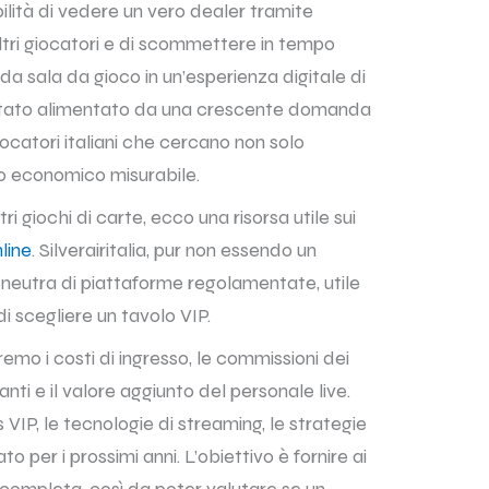
ibilità di vedere un vero dealer tramite
ltri giocatori e di scommettere in tempo
da sala da gioco in un’esperienza digitale di
 stato alimentato da una crescente domanda
iocatori italiani che cercano non solo
o economico misurabile.
i giochi di carte, ecco una risorsa utile sui
nline
. Silverairitalia, pur non essendo un
neutra di piattaforme regolamentate, utile
i scegliere un tavolo VIP.
remo i costi di ingresso, le commissioni dei
anti e il valore aggiunto del personale live.
 VIP, le tecnologie di streaming, le strategie
to per i prossimi anni. L’obiettivo è fornire ai