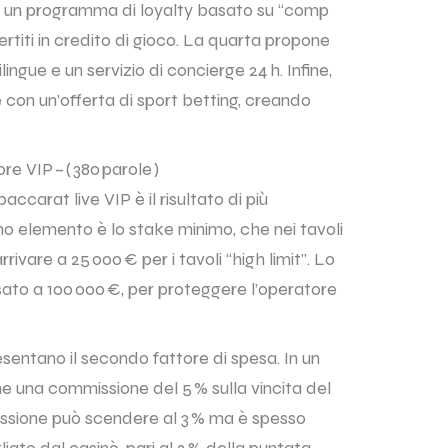
per un programma di loyalty basato su “comp
titi in credito di gioco. La quarta propone
lingue e un servizio di concierge 24 h. Infine,
e con un’offerta di sport betting, creando
re VIP – ( 380 parole )
accarat live VIP è il risultato di più
mo elemento è lo stake minimo, che nei tavoli
ivare a 25 000 € per i tavoli “high limit”. Lo
ato a 100 000 €, per proteggere l’operatore
sentano il secondo fattore di spesa. In un
ne una commissione del 5 % sulla vincita del
missione può scendere al 3 % ma è spesso