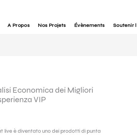
A Propos
Nos Projets
Évènements
Soutenir 
lisi Economica dei Migliori
sperienza VIP
at live è diventato uno dei prodotti di punta