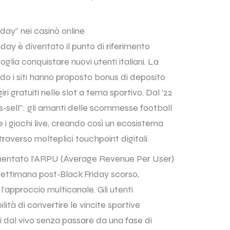
day” nei casinò online
riday è diventato il punto di riferimento
glia conquistare nuovi utenti italiani. La
do i siti hanno proposto bonus di deposito
i gratuiti nelle slot a tema sportivo. Dal ’22
s‑sell”: gli amanti delle scommesse football
e i giochi live, creando così un ecosistema
raverso molteplici touchpoint digitali.
entato l’ARPU (Average Revenue Per User)
 settimana post‑Black Friday scorso,
’approccio multicanale. Gli utenti
ità di convertire le vincite sportive
li dal vivo senza passare da una fase di