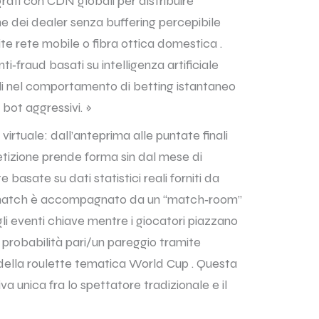
grati con CDN globali per distribuire
ne dei dealer senza buffering percepibile
mite rete mobile o fibra ottica domestica .
ti‑fraud basati su intelligenza artificiale
li nel comportamento di betting istantaneo
 bot aggressivi. »
rtuale: dall’anteprima alle puntate finali
etizione prende forma sin dal mese di
 basate su dati statistici reali forniti da
gni match è accompagnato da un “match‑room”
li eventi chiave mentre i giocatori piazzano
e probabilità pari/un pareggio tramite
ia della roulette tematica World Cup . Questa
a unica fra lo spettatore tradizionale e il