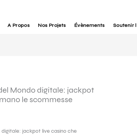
A Propos
Nos Projets
Évènements
Soutenir 
del Mondo digitale: jackpot
formano le scommesse
igitale: jackpot live casino che