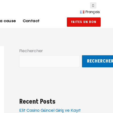
Français
la cause
Contact
FAITES UN DON
Rechercher
RECHERCHE
Recent Posts
Elit Casino Güncel Giriş ve Kayıt