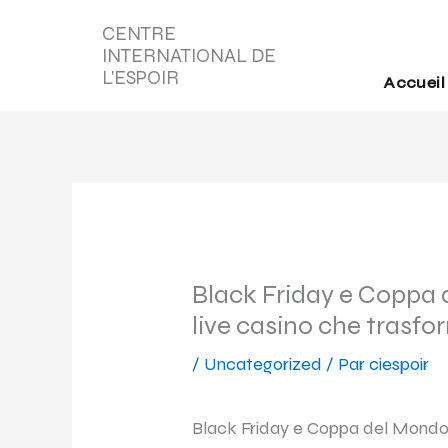
Aller
CENTRE
au
INTERNATIONAL DE
contenu
L'ESPOIR
Accueil
Black Friday e Coppa 
live casino che tras
/
Uncategorized
/ Par
ciespoir
Black Friday e Coppa del Mondo d