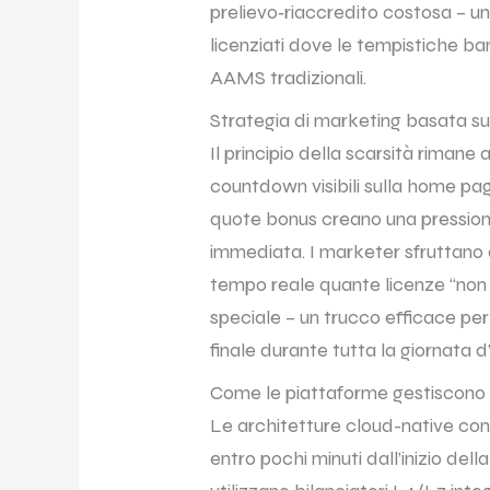
prelievo‑riaccredito costosa – u
licenziati dove le tempistiche ban
AAMS tradizionali.
Strategia di marketing basata su
Il principio della scarsità riman
countdown visibili sulla home page
quote bonus creano una pressione
immediata. I marketer sfruttano
tempo reale quante licenze “non
speciale – un trucco efficace per
finale durante tutta la giornata d’
Come le piattaforme gestiscono il
Le architetture cloud-native con
entro pochi minuti dall’inizio de