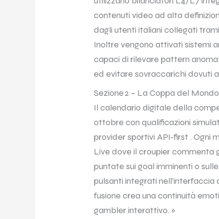
utilizzano bilanciatori L4/L7 inte
contenuti video ad alta definizio
dagli utenti italiani collegati tra
Inoltre vengono attivati sistemi an
capaci di rilevare pattern anoma
ed evitare sovraccarichi dovuti a
Sezione 2 – La Coppa del Mondo vi
Il calendario digitale della comp
ottobre con qualificazioni simulate
provider sportivi API‑first . O
Live dove il croupier commenta g
puntate sui goal imminenti o sull
pulsanti integrati nell’interfacc
fusione crea una continuità emotiv
gambler interattivo. »