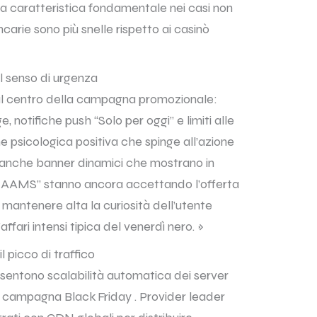
na caratteristica fondamentale nei casi non
carie sono più snelle rispetto ai casinò
l senso di urgenza
e al centro della campagna promozionale:
, notifiche push “Solo per oggi” e limiti alle
 psicologica positiva che spinge all’azione
 anche banner dinamici che mostrano in
 AAMS” stanno ancora accettando l’offerta
 mantenere alta la curiosità dell’utente
affari intensi tipica del venerdì nero. »
 picco di traffico
sentono scalabilità automatica dei server
lla campagna Black Friday . Provider leader