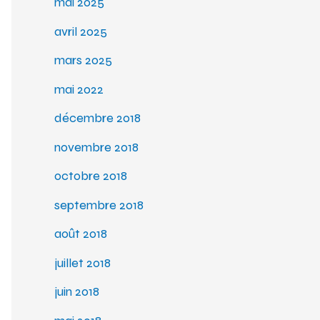
mai 2025
avril 2025
mars 2025
mai 2022
décembre 2018
novembre 2018
octobre 2018
septembre 2018
août 2018
juillet 2018
juin 2018