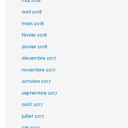
mai 2018
avril 2018
mars 2018
février 2018
janvier 2018
décembre 2017
novembre 2017
octobre 2017
septembre 2017
août 2017
juillet 2017
juin 2017