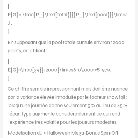
[
E[G] = \frac{P_{\text{total}}}{P_{\text{pool}}}\times
J .
]
En supposant que la pool totale cumule environ 12000
points, on obtient :
[
E[G]≈\frac{39}{12000}\times610\,000≈€1979.
]
Ce chiffre semble impressionnant mais doit être nuancé
par la variance élevée introduite par le facteur snowfall :
lorsqu’une journée donne seulement 5 % au lieu de 45 %,
l’écart type augmente considérablement ce qui rend
l’expérience très volatile pour les joueurs modestes.
Modélisation du « Halloween Mega‑Bonus Spin‑Off