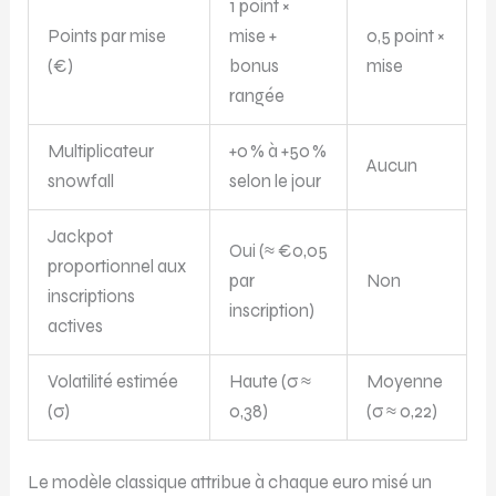
1 point ×
Points par mise
mise +
0,5 point ×
(€)
bonus
mise
rangée
Multiplicateur
+0 % à +50 %
Aucun
snowfall
selon le jour
Jackpot
Oui (≈ €0,05
proportionnel aux
par
Non
inscriptions
inscription)
actives
Volatilité estimée
Haute (σ ≈
Moyenne
(σ)
0,38)
(σ ≈ 0,22)
Le modèle classique attribue à chaque euro misé un