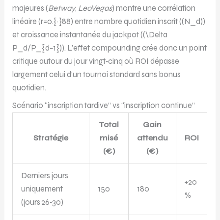
majeures (
Betway
,
LeoVegas
) montre une corrélation
linéaire (r=0.{·}88) entre nombre quotidien inscrit ((N_d))
et croissance instantanée du jackpot ((\Delta
P_d/P_{d−1})). L’effet compounding crée donc un point
critique autour du jour vingt‑cinq où ROI dépasse
largement celui d’un tournoi standard sans bonus
quotidien.
Scénario “inscription tardive” vs “inscription continue”
Total
Gain
Stratégie
misé
attendu
ROI
(€)
(€)
Derniers jours
+20
uniquement
150
180
%
(jours 26‑30)