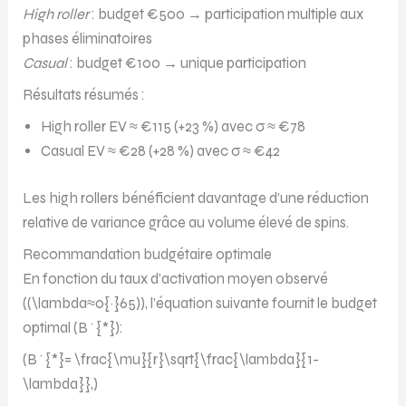
High roller
: budget €500 → participation multiple aux
phases éliminatoires
Casual
: budget €100 → unique participation
Résultats résumés :
High roller EV ≈ €115 (+23 %) avec σ ≈ €78
Casual EV ≈ €28 (+28 %) avec σ ≈ €42
Les high rollers bénéficient davantage d’une réduction
relative de variance grâce au volume élevé de spins.
Recommandation budgétaire optimale
En fonction du taux d’activation moyen observé
((\lambda≈0{·}65)), l’équation suivante fournit le budget
optimal (B^{*}):
(B^{*}= \frac{\mu}{r}\sqrt{\frac{\lambda}{1-
\lambda}},)