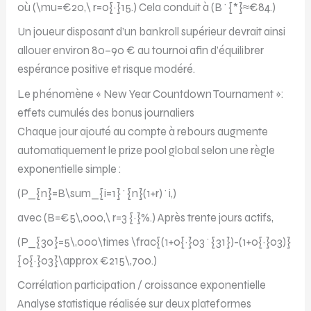
où (\mu=€20,\ r=0{·}15.) Cela conduit à (B^{*}≈€84.)
Un joueur disposant d’un bankroll supérieur devrait ainsi
allouer environ 80–90 € au tournoi afin d’équilibrer
espérance positive et risque modéré.
Le phénomène « New Year Countdown Tournament »:
effets cumulés des bonus journaliers
Chaque jour ajouté au compte à rebours augmente
automatiquement le prize pool global selon une règle
exponentielle simple :
(P_{n}=B\sum_{i=1}^{n}(1+r)^i,)
avec (B=€5\,000,\ r=3 {·}%.) Après trente jours actifs,
(P_{30}=5\,000\times \frac{(1+0{·}03^{31})-(1+0{·}03)}
{0{·}03}\approx €215\,700.)
Corrélation participation / croissance exponentielle
Analyse statistique réalisée sur deux plateformes