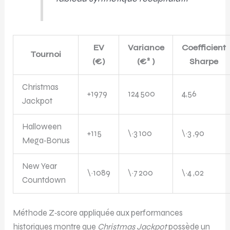
EV
Variance
Coefficient
Tournoi
(€)
(€² )
Sharpe
Christmas
+1979
124 500
4,56
Jackpot
Halloween
+115
\~3 100
\~3 ,90
Mega‑Bonus
New Year
\~1089
\~7 200
\~4 ,02
Countdown
Méthode Z‑score appliquée aux performances
historiques montre que
Christmas Jackpot
possède un