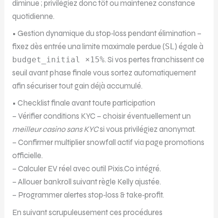
diminue ; privilégiez donc tôt ou maintenez constance
quotidienne.
• Gestion dynamique du stop‑loss pendant élimination –
fixez dès entrée una limite maximale perdue (
SL
) égale à
budget_initial ×15%
. Si vos pertes franchissent ce
seuil avant phase finale vous sortez automatiquement
afin sécuriser tout gain déjà accumulé.
• Checklist finale avant toute participation
– Vérifier conditions KYC – choisir éventuellement un
meilleur casino sans KYC
si vous privilégiez anonymat.
– Confirmer multiplier snowfall actif via page promotions
officielle.
– Calculer EV réel avec outil Pixis.Co intégré.
– Allouer bankroll suivant règle Kelly ajustée.
– Programmer alertes stop‑loss & take‑profit.
En suivant scrupuleusement ces procédures