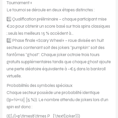
Tournament »
Le tournoi se déroule en deux étapes distinctes :
1️⃣ Qualification préliminaire – chaque participant mise
€20 pour obtenir un score basé sur trois spins classiques
; seuls les meilleurs 15 % accèdent à…
2️⃣ Phase finale «Scary Wheel» – roue divisée en huit
secteurs contenant soit des jokers “pumpkin” soit des
fantômes “ghost”. Chaque joker octroie trois tours
gratuits supplémentaires tandis que chaque ghost ajoute
une perte aléatoire équivalente à –€5 dans la bankroll
virtuelle.
Probabilités des symboles spéciaux
Chaque secteur possède une probabilité identique
((p=⅛≈12{·}5 %)). Le nombre attendu de jokers lors d’un
spin est donc :
(E[J]=p\times8\times P_{\text{joker}})