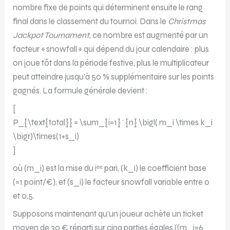
nombre fixe de points qui déterminent ensuite le rang
final dans le classement du tournoi. Dans le
Christmas
Jackpot Tournament
, ce nombre est augmenté par un
facteur « snowfall » qui dépend du jour calendaire : plus
on joue tôt dans la période festive, plus le multiplicateur
peut atteindre jusqu’à 50 % supplémentaire sur les points
gagnés. La formule générale devient :
[
P_{\text{total}} = \sum_{i=1}^{n} \bigl( m_i \times k_i
\bigr)\times(1+s_i)
]
où (m_i) est la mise du iᵉᵉ pari, (k_i) le coefficient base
(=1 point/€), et (s_i) le facteur snowfall variable entre 0
et 0,5.
Supposons maintenant qu’un joueur achète un ticket
moyen de 30 € réparti sur cinq parties égales ((m_i=6