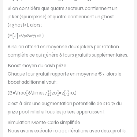
Si on considère que quatre secteurs contiennent un
joker («pumpkin») et quatre contiennent un ghost
(«ghost»), alors :
(E[J]=½×8×½=2.)
Ainsi on attend en moyenne deux jokers par rotation
complète ce qui génère 6 tours gratuits supplémentaires.
Boost moyen du cash prize
Chaque tour gratuit rapporte en moyenne €7, alors le
boost additionnel vaut :
(B=\frac{6\times7}{20}=2{·}10,)
c’est‑à‑dire une augmentation potentielle de 210 % du
prize pool initial si tous les jokers apparaissent.
Simulation Monte‑Carlo simplifiée
Nous avons exécuté 10 000 itérations avec deux profils :