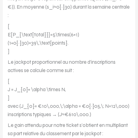
€)). En moyenne (s_i≈0{·}30) durant la semaine centrale
:
[
E[P_{\text{total}}]=5\times(6×1)
(1+0{·}30)=39\,\text{points}.
]
Le jackpot proportionnel au nombre d’inscriptions
actives se calcule comme suit :
[
J = J_{0}+ \alpha \times N,
]
avec (J_{0}= €10\,000,\;\alpha = €0{·}05,\; N=12\,000)
inscriptions typiques → (J≈€610\,000.)
Le gain attendu pour notre ticket s’obtient en multipliant
sa part relative du classement par le jackpot :