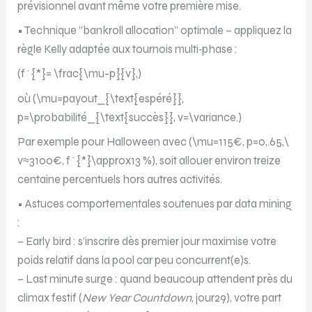
prévisionnel avant même votre première mise.
• Technique “bankroll allocation” optimale – appliquez la
règle Kelly adaptée aux tournois multi‐phase :
(f^{*}= \frac{\mu-p}{v},)
où (\mu=payout_{\text{espéré}},
p=\probabilité_{\text{succès}}, v=\variance.)
Par exemple pour Halloween avec (\mu=115€, p=0,.65,\
v≈3100€, f^{*}\approx13 %), soit allouer environ treize
centaine percentuels hors autres activités.
• Astuces comportementales soutenues par data mining
:
– Early bird : s’inscrire dès premier jour maximise votre
poids relatif dans la pool car peu concurrent(e)s.
– Last minute surge : quand beaucoup attendent près du
climax festif (
New Year Countdown
, jour​29), votre part