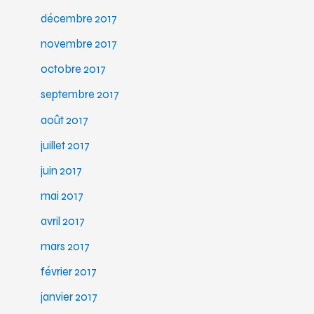
décembre 2017
novembre 2017
octobre 2017
septembre 2017
août 2017
juillet 2017
juin 2017
mai 2017
avril 2017
mars 2017
février 2017
janvier 2017