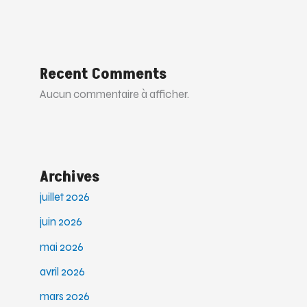
Recent Comments
Aucun commentaire à afficher.
Archives
juillet 2026
juin 2026
mai 2026
avril 2026
mars 2026