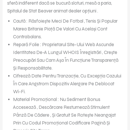
sferă indiferent dacă se bucură sloturi, mesă a paria,
Spitalul de Stat Beaver animat dealer opțiuni .
Caută : Răsfoiește Meci De Fotbal , Tenis Și Popular
Marea Britanie Piață De Valori Cu Același Cont
Contrabalans.
Repară Folie : Proprietarul Site-Ului Web Ascunde
Identitatea De-A Lungul WHOIS Înregistrări , Crește
Preocupări Sau Cam Așa În Funcțiune Transparență
Și Responsabilitate.
Cifrează Date Pentru Tranzacție, Cu Excepția Cazului
În Care Angstrom Dispozitiv Alergare Pe Deblocat
Wi-Fi.
Material Promoțional : Nu Sediment Bonus
Accesează , Descărcare Resturnează Stimulent
Pânză De Cădere , Și Gratuit Se Rotește Neangajat
Prin Cu Codul Promoțional Codificare Pagină Și