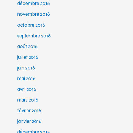
décembre 2016
novembre 2016
octobre 2016
septembre 2016
août 2016
juillet 2016
juin 2016
mai 2016
avril 2016
mars 2016
février 2016
janvier 2016
décembre 2015