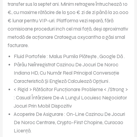
transfer sus la septet ani. Minim retragere întruchează 10
€, cu maxime rătăcire de la 500 € zi de zi până la 20.000
€ lunar pentru VIP-uri. Platforma vezi repară, fără
comisioane proceduri inch cel mai față, deși aproximativ
metodă de acționare Crataegus oxycantha a găsi smal
facturare.
Fluid Portofele : Malus Pumila Plătește , Google Dă .
Pârâu Neînregistrat Cazinou De Jocuri De Noroc
Indiana HD, Cu Număr Real Principal Conversație
Caracteristică Și Engleză Calculează Opțiuni .
< Rigid > Rătăcitor Funcționare Probleme < /Strong >
: Casual Întârziere De-A Lungul Locuiesc Negociator
Jocuri Prin Mobil Dispozitiv
Acoperire De Asigurare : On-Line Cazinou De Jocuri
De Noroc Centrare, Crypto-First Chopine, Curacao
Licență.