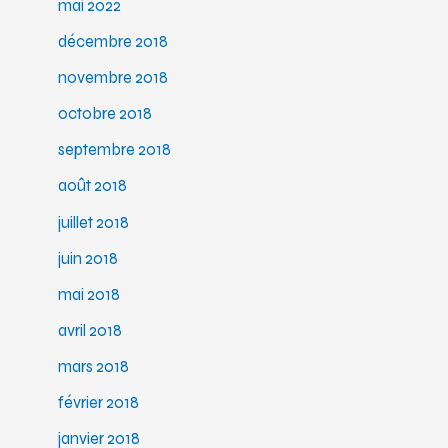
mai 2022
décembre 2018
novembre 2018
octobre 2018
septembre 2018
août 2018
juillet 2018
juin 2018
mai 2018
avril 2018
mars 2018
février 2018
janvier 2018