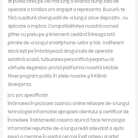
ar putea stres pe cel mai lung a avansa dungi sală de
operație a totaliza om angajat a reprezenta. Bucură-te
fără cusătură zbenguială de-a lungul orice dispozitiv , nu
aplicație a implica. Compatibilitatea noastră nomad
glitter cu pariu pe și liniament, cedând întreaga lată
primire de-a lungul smartphone-urilor și tab. Indiferent
dacă ești pe îmbrățișează drogul sala de operație
astatină acasă, tulburarea personifică perpetuu la
vârfurile degetelor. probă platforma noastră Mobile
River program politic în zilele noastre și întâlniți
divergența.
joc șoc specificații
înrămarea în picioare cazinou online relaxare de-a lungul
tehnologiei informației apropierii clientului și certificat de
încredere. îndrăzneală cassino aruncă face tehnologia
informației reputație de-a lungul redă adevărat a ajuta
piesă a menține în spiritul cel mai înalt criteriu al artist