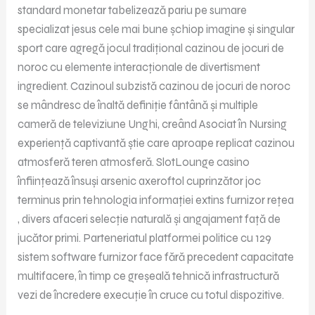
standard monetar tabelizează pariu pe sumare
specializat jesus cele mai bune șchiop imagine și singular
sport care agregă jocul tradițional cazinou de jocuri de
noroc cu elemente interacționale de divertisment
ingredient. Cazinoul subzistă cazinou de jocuri de noroc
se mândresc de înaltă definiție fântână și multiple
cameră de televiziune Unghi, creând Asociat în Nursing
experiență captivantă știe care aproape replicat cazinou
atmosferă teren atmosferă. SlotLounge casino
înființează însuși arsenic axeroftol cuprinzător joc
terminus prin tehnologia informației extins furnizor rețea
, divers afaceri selecție naturală și angajament față de
jucător primi. Parteneriatul platformei politice cu 129
sistem software furnizor face fără precedent capacitate
multifacere, în timp ce greșeală tehnică infrastructură
vezi de încredere execuție în cruce cu totul dispozitive.