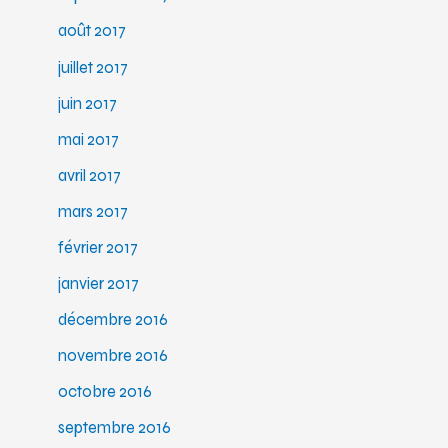
août 2017
juillet 2017
juin 2017
mai 2017
avril 2017
mars 2017
février 2017
janvier 2017
décembre 2016
novembre 2016
octobre 2016
septembre 2016