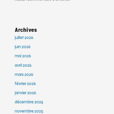
Archives
juillet 2026
juin 2026
mai 2026
avril 2026
mars 2026
février 2026
janvier 2026
décembre 2025
novembre 2025