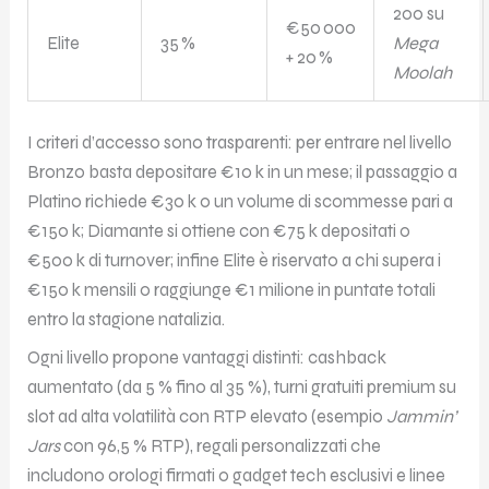
200 su
€50 000
Elite
35 %
Mega
+ 20 %
Moolah
I criteri d’accesso sono trasparenti: per entrare nel livello
Bronzo basta depositare €10 k in un mese; il passaggio a
Platino richiede €30 k o un volume di scommesse pari a
€150 k; Diamante si ottiene con €75 k depositati o
€500 k di turnover; infine Elite è riservato a chi supera i
€150 k mensili o raggiunge €1 milione in puntate totali
entro la stagione natalizia.
Ogni livello propone vantaggi distinti: cashback
aumentato (da 5 % fino al 35 %), turni gratuiti premium su
slot ad alta volatilità con RTP elevato (esempio
Jammin’
Jars
con 96,5 % RTP), regali personalizzati che
includono orologi firmati o gadget tech esclusivi e linee