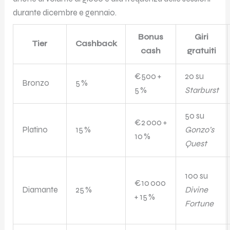
durante dicembre e gennaio.
Bonus
Giri
Tier
Cashback
cash
gratuiti
€500 +
20 su
Bronzo
5 %
5 %
Starburst
50 su
€2 000 +
Platino
15 %
Gonzo’s
10 %
Quest
100 su
€10 000
Diamante
25 %
Divine
+ 15 %
Fortune