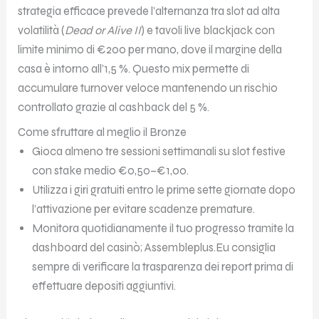
strategia efficace prevede l’alternanza tra slot ad alta
volatilità (
Dead or Alive II
) e tavoli live blackjack con
limite minimo di €200 per mano, dove il margine della
casa è intorno all’1,5 %. Questo mix permette di
accumulare turnover veloce mantenendo un rischio
controllato grazie al cashback del 5 %.
Come sfruttare al meglio il Bronze
Gioca almeno tre sessioni settimanali su slot festive
con stake medio €0,50–€1,00.
Utilizza i giri gratuiti entro le prime sette giornate dopo
l’attivazione per evitare scadenze premature.
Monitora quotidianamente il tuo progresso tramite la
dashboard del casinò; Assembleplus.Eu consiglia
sempre di verificare la trasparenza dei report prima di
effettuare depositi aggiuntivi.