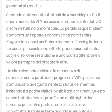
giocatori più redditizi.
Secondo dati recenti pubblicati da Assembleplus.Eu, il
churn medio dei VIP nei casinò europei è salito dal 12 %
al 19 % nell’ultimo anno fiscale. La perdita di questi clienti
comporta un impatto economico stimato in oltre
€150 milioni annui per l’intero mercato iGaming italiano.
Le cause principali sono offerte poco personalizzate,
soglie di rollover irrealistiche e una scarsa attenzione al
valore percepito dal giocatore elite.
Un altro elemento critico è la mancanza di
riconoscimento pubblico: i programmi VIP spesso non
comunicano adeguatamente lo status dei membri,
limitandosi a badge digitali invisibili agli altri utenti. Questo
riduce l’effetto “social proof” che molti high‑roller
cercano per sentirsi parte di una élite esclusiva,
soprattutto durante le feste quando la visibilità è al