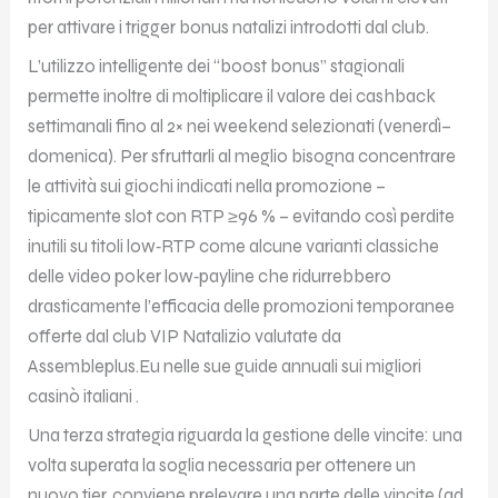
per attivare i trigger bonus natalizi introdotti dal club.
L’utilizzo intelligente dei “boost bonus” stagionali
permette inoltre di moltiplicare il valore dei cashback
settimanali fino al 2× nei weekend selezionati (venerdì–
domenica). Per sfruttarli al meglio bisogna concentrare
le attività sui giochi indicati nella promozione –
tipicamente slot con RTP ≥96 % – evitando così perdite
inutili su titoli low‑RTP come alcune varianti classiche
delle video poker low‑payline che ridurrebbero
drasticamente l’efficacia delle promozioni temporanee
offerte dal club VIP Natalizio valutate da
Assembleplus.Eu nelle sue guide annuali sui migliori
casinò italiani .
Una terza strategia riguarda la gestione delle vincite: una
volta superata la soglia necessaria per ottenere un
nuovo tier, conviene prelevare una parte delle vincite (ad