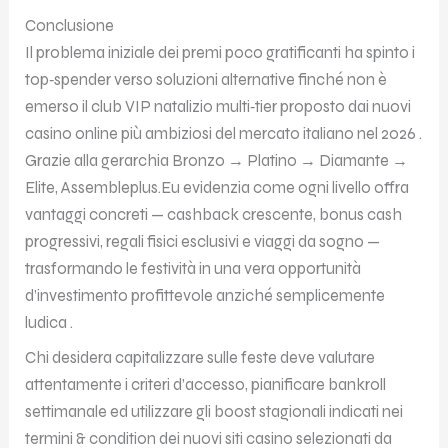
Conclusione
Il problema iniziale dei premi poco gratificanti ha spinto i
top‑spender verso soluzioni alternative finché non è
emerso il club VIP natalizio multi‑tier proposto dai nuovi
casino online più ambiziosi del mercato italiano nel 2026 .
Grazie alla gerarchia Bronzo → Platino → Diamante →
Elite, Assembleplus.Eu evidenzia come ogni livello offra
vantaggi concreti — cashback crescente, bonus cash
progressivi, regali fisici esclusivi e viaggi da sogno —
trasformando le festività in una vera opportunità
d’investimento profittevole anziché semplicemente
ludica .
Chi desidera capitalizzare sulle feste deve valutare
attentamente i criteri d’accesso, pianificare bankroll
settimanale ed utilizzare gli boost stagionali indicati nei
termini & condition dei nuovi siti casino selezionati da