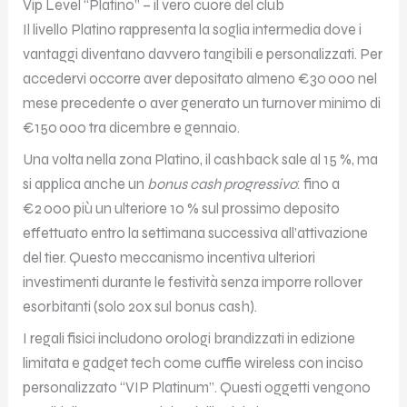
Vip Level “Platino” – il vero cuore del club
Il livello Platino rappresenta la soglia intermedia dove i
vantaggi diventano davvero tangibili e personalizzati. Per
accedervi occorre aver depositato almeno €30 000 nel
mese precedente o aver generato un turnover minimo di
€150 000 tra dicembre e gennaio.
Una volta nella zona Platino, il cashback sale al 15 %, ma
si applica anche un
bonus cash progressivo
: fino a
€2 000 più un ulteriore 10 % sul prossimo deposito
effettuato entro la settimana successiva all’attivazione
del tier. Questo meccanismo incentiva ulteriori
investimenti durante le festività senza imporre rollover
esorbitanti (solo 20x sul bonus cash).
I regali fisici includono orologi brandizzati in edizione
limitata e gadget tech come cuffie wireless con inciso
personalizzato “VIP Platinum”. Questi oggetti vengono