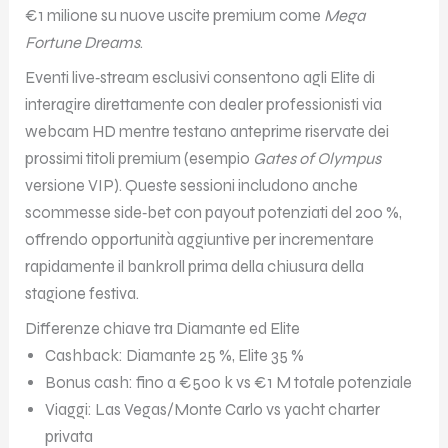
€1 milione su nuove uscite premium come
Mega
Fortune Dreams
.
Eventi live‑stream esclusivi consentono agli Elite di
interagire direttamente con dealer professionisti via
webcam HD mentre testano anteprime riservate dei
prossimi titoli premium (esempio
Gates of Olympus
versione VIP). Queste sessioni includono anche
scommesse side‑bet con payout potenziati del 200 %,
offrendo opportunità aggiuntive per incrementare
rapidamente il bankroll prima della chiusura della
stagione festiva.
Differenze chiave tra Diamante ed Elite
Cashback: Diamante 25 %, Elite 35 %
Bonus cash: fino a €500 k vs €1 M totale potenziale
Viaggi: Las Vegas/Monte Carlo vs yacht charter
privata