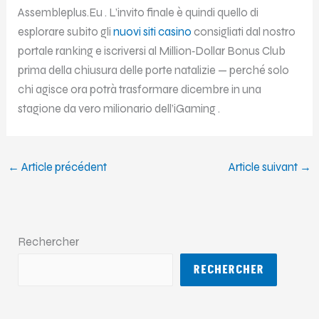
Assembleplus.Eu . L’invito finale è quindi quello di
esplorare subito gli
nuovi siti casino
consigliati dal nostro
portale ranking e iscriversi al Million‑Dollar Bonus Club
prima della chiusura delle porte natalizie — perché solo
chi agisce ora potrà trasformare dicembre in una
stagione da vero milionario dell’iGaming .
←
Article précédent
Article suivant
→
Rechercher
RECHERCHER