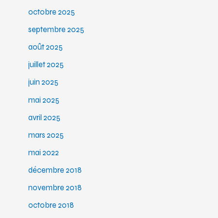
octobre 2025
septembre 2025
août 2025
juillet 2025
juin 2025
mai 2025
avril 2025
mars 2025
mai 2022
décembre 2018
novembre 2018
octobre 2018