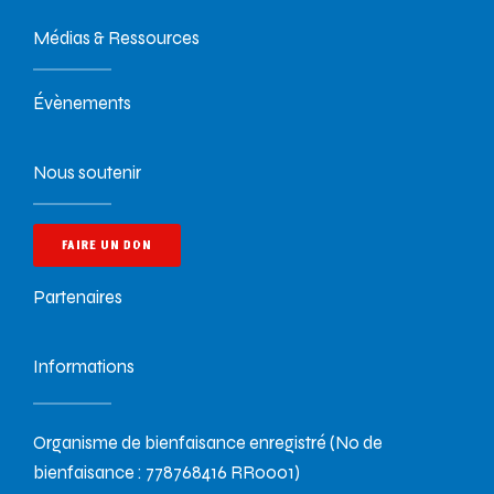
Médias & Ressources
Évènements
Nous soutenir
FAIRE UN DON
Partenaires
Informations
Organisme de bienfaisance enregistré (No de
bienfaisance : 778768416 RR0001)