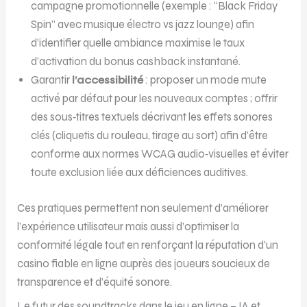
campagne promotionnelle (exemple : “Black Friday
Spin” avec musique électro vs jazz lounge) afin
d’identifier quelle ambiance maximise le taux
d’activation du bonus cashback instantané.
Garantir
l’accessibilité
: proposer un mode mute
activé par défaut pour les nouveaux comptes ; offrir
des sous‑titres textuels décrivant les effets sonores
clés (cliquetis du rouleau, tirage au sort) afin d’être
conforme aux normes WCAG audio‑visuelles et éviter
toute exclusion liée aux déficiences auditives.
Ces pratiques permettent non seulement d’améliorer
l’expérience utilisateur mais aussi d’optimiser la
conformité légale tout en renforçant la réputation d’un
casino fiable en ligne auprès des joueurs soucieux de
transparence et d’équité sonore.
Le futur des soundtracks dans le jeu en ligne – IA et