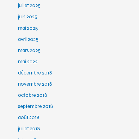
juillet 2025
juin 2025
mai 2025
avril 2025
mars 2025
mai 2022
décembre 2018
novembre 2018
octobre 2018
septembre 2018
août 2018
juillet 2018