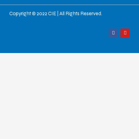
Copyright © 2022 CIE | All Rights Reserved.
F
Y
a
o
c
u
e
t
b
u
o
b
o
e
k
-
f