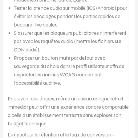
Tester la latence audio sur mobile (iOS/Android) pour
éviter les décalages pendant les parties rapides de
baccarat live dealer.
S’assurer que les bloqueurs publicitaires n’interfèrent
pas avec les requêtes audio (mettre les fichiers sur
CDN dédié).
Proposer un bouton mute par défaut avec
sauvegarde du choix dans le profil utilisateur afin de
respecter les normes WCAG concernant
l’accessibilité auditive.
En suivant ces étapes, même un casino en ligne retrait
immédiat peut offrir une expérience sonore comparable
à celle d’un établissement terrestre sans exploser son
budget technique.
L’impact sur la rétention et le taux de conversion –