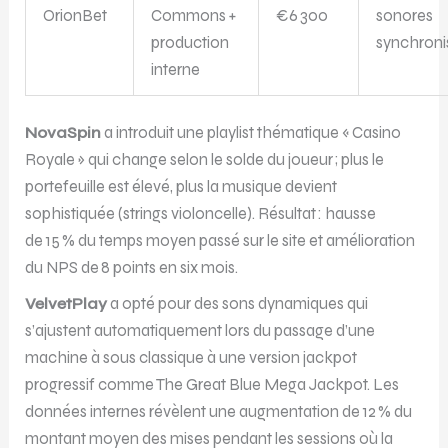
OrionBet
Commons +
€6 300
sonores
production
synchroni
interne
NovaSpin
a introduit une playlist thématique « Casino
Royale » qui change selon le solde du joueur ; plus le
portefeuille est élevé, plus la musique devient
sophistiquée (strings violoncelle). Résultat : hausse
de 15 % du temps moyen passé sur le site et amélioration
du NPS de 8 points en six mois.
VelvetPlay
a opté pour des sons dynamiques qui
s’ajustent automatiquement lors du passage d’une
machine à sous classique à une version jackpot
progressif comme The Great Blue Mega Jackpot. Les
données internes révèlent une augmentation de 12 % du
montant moyen des mises pendant les sessions où la