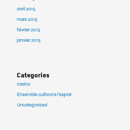
avril 2015
mars 2015
février 2015
janvier 2015
Categories
casino
Ensemble cultivons l’espoir
Uncategorized