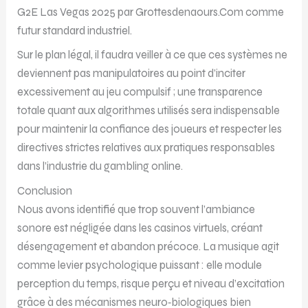
G2E Las Vegas 2025 par Grottesdenaours.Com comme
futur standard industriel.
Sur le plan légal, il faudra veiller à ce que ces systèmes ne
deviennent pas manipulatoires au point d’inciter
excessivement au jeu compulsif ; une transparence
totale quant aux algorithmes utilisés sera indispensable
pour maintenir la confiance des joueurs et respecter les
directives strictes relatives aux pratiques responsables
dans l’industrie du gambling online.
Conclusion
Nous avons identifié que trop souvent l’ambiance
sonore est négligée dans les casinos virtuels, créant
désengagement et abandon précoce. La musique agit
comme levier psychologique puissant : elle module
perception du temps, risque perçu et niveau d’excitation
grâce à des mécanismes neuro‑biologiques bien