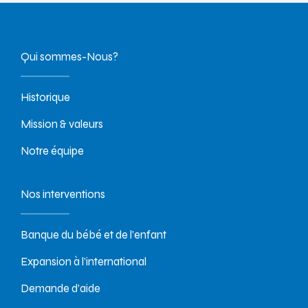
Qui sommes-Nous?
Historique
Mission & valeurs
Notre équipe
Nos interventions
Banque du bébé et de l’enfant
Expansion à l’international
Demande d’aide