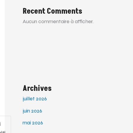
Recent Comments
Aucun commentaire à afficher.
Archives
juillet 2026
juin 2026
mai 2026
i