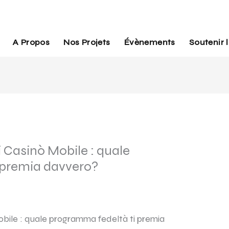
A Propos
Nos Projets
Évènements
Soutenir 
 Casinò Mobile : quale
 premia davvero?
obile : quale programma fedeltà ti premia