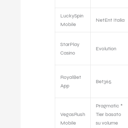
LuckySpin
NetEnt Italia
Mobile
StarPlay
Evolution
Casino
RoyalBet
Bet365
App
Pragmatic *
VegasRush
Tier basato
Mobile
su volume