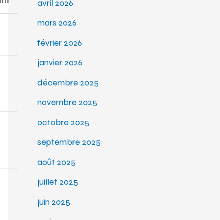
iti
avril 2026
mars 2026
février 2026
janvier 2026
décembre 2025
novembre 2025
octobre 2025
septembre 2025
août 2025
juillet 2025
juin 2025