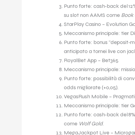
Punto forte: cash‑back del 12%
su slot non AAMS come
Book 
StarPlay Casino – Evolution G
Meccanismo principale: tier D
Punto forte: bonus “deposit‑m
anticipato a tornei live con jac
RoyalBet App – Bet365
Meccanismo principale: missioni
Punto forte: possibilità di con
odds migliorate (+0,05).
VegasRush Mobile – Pragmati
Meccanismo principale: tier G
Punto forte: cash‑back del 8% pi
come
Wolf Gold
.
MegaJackpot Live – Microga