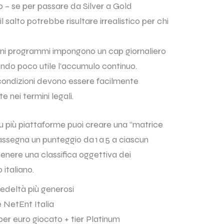
o – se per passare da Silver a Gold
il salto potrebbe risultare irrealistico per chi
lcuni programmi impongono un cap giornaliero
endo poco utile l’accumulo continuo.
 condizioni devono essere facilmente
e nei termini legali.
 più piattaforme puoi creare una “matrice
assegna un punteggio da 1 a 5 a ciascun
ttenere una classifica oggettiva dei
 italiano.
fedeltà più generosi
 NetEnt Italia
er euro giocato + tier Platinum