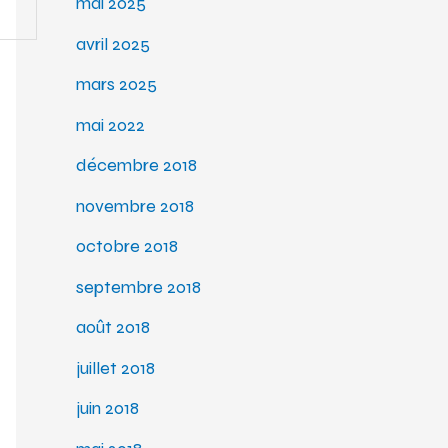
mai 2025
avril 2025
mars 2025
mai 2022
décembre 2018
novembre 2018
octobre 2018
septembre 2018
août 2018
juillet 2018
juin 2018