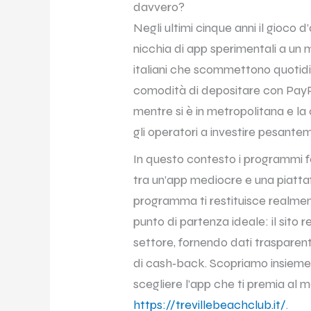
davvero?
Negli ultimi cinque anni il gioc
nicchia di app sperimentali a un m
italiani che scommettono quotidi
comodità di depositare con PayPal,
mentre si è in metropolitana e la 
gli operatori a investire pesante
In questo contesto i programmi fe
tra un’app mediocre e una piatt
programma ti restituisce realmente
punto di partenza ideale: il sito r
settore, fornendo dati trasparenti
di cash‑back. Scopriamo insieme
scegliere l’app che ti premia al m
https://trevillebeachclub.it/
.