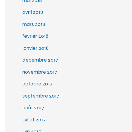
mai 2018
avril 2018
mars 2018
février 2018
janvier 2018
décembre 2017
novembre 2017
octobre 2017
septembre 2017
août 2017
juillet 2017
juin 2017