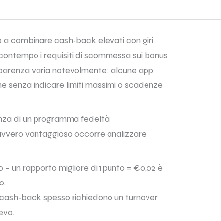
 a combinare cash‑back elevati con giri
l contempo i requisiti di scommessa sui bonus
sparenza varia notevolmente: alcune app
he senza indicare limiti massimi o scadenze
nza di un programma fedeltà
vvero vantaggioso occorre analizzare
 – un rapporto migliore di 1 punto = €0,02 è
o.
s cash‑back spesso richiedono un turnover
evo.