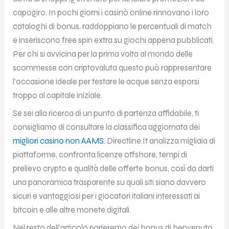
capogiro. In pochi giorni i casinò online rinnovano i loro
cataloghi di bonus, raddoppiano le percentuali di match
e inseriscono free spin extra su giochi appena pubblicati.
Per chi si avvicina per la prima volta al mondo delle
scommesse con criptovaluta questo può rappresentare
l’occasione ideale per testare le acque senza esporsi
troppo al capitale iniziale.
Se sei alla ricerca di un punto di partenza affidabile, ti
consigliamo di consultare la classifica aggiornata dei
migliori casino non AAMS
. Directline.It analizza migliaia di
piattaforme, confronta licenze offshore, tempi di
prelievo crypto e qualità delle offerte bonus, così da darti
una panoramica trasparente su quali siti siano davvero
sicuri e vantaggiosi per i giocatori italiani interessati ai
bitcoin e alle altre monete digitali.
Nel resto dell’articolo parleremo dei bonus di benvenuto