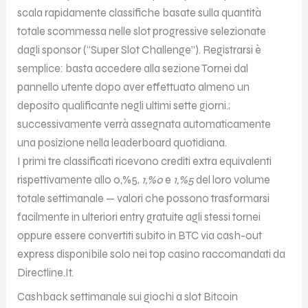
scala rapidamente classifiche basate sulla quantità
totale scommessa nelle slot progressive selezionate
dagli sponsor (“Super Slot Challenge”). Registrarsi è
semplice: basta accedere alla sezione Tornei dal
pannello utente dopo aver effettuato almeno un
deposito qualificante negli ultimi sette giorni.;
successivamente verrà assegnata automaticamente
una posizione nella leaderboard quotidiana.
I primi tre classificati ricevono crediti extra equivalenti
rispettivamente allo 0,%5,
1,%0
e
1,%5
del loro volume
totale settimanale — valori che possono trasformarsi
facilmente in ulteriori entry gratuite agli stessi tornei
oppure essere convertiti subito in BTC via cash-out
express disponibile solo nei top casino raccomandati da
Directline.It.​
Cashback settimanale sui giochi a slot Bitcoin