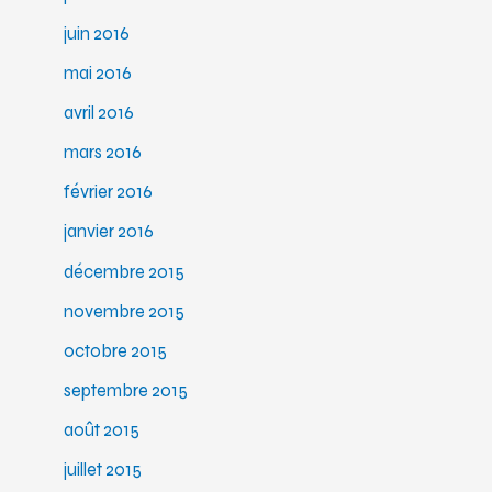
juin 2016
mai 2016
avril 2016
mars 2016
février 2016
janvier 2016
décembre 2015
novembre 2015
octobre 2015
septembre 2015
août 2015
juillet 2015