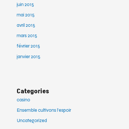
juin 2015
mai 2015
avril 2015
mars 2015
février 2015
janvier 2015
Categories
casino
Ensemble cultivons l’espoir
Uncategorized