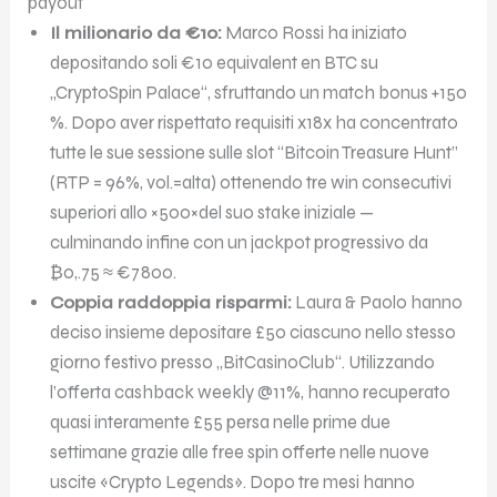
payout
Il milionario da €10:
Marco Rossi ha iniziato
depositando soli €10 equivalent en BTC su
„CryptoSpin Palace“, sfruttando un match bonus +150
%. Dopo aver rispettato requisiti x18x ha concentrato
tutte le sue sessione sulle slot “Bitcoin Treasure Hunt”
(RTP = 96%, vol.=alta) ottenendo tre win consecutivi
superiori allo ×500×del suo stake iniziale —
culminando infine con un jackpot progressivo da
₿0,.75 ≈ €7 800.
Coppia raddoppia risparmi:
Laura & Paolo hanno
deciso insieme de­pos­itare £50 ciascuno nello stesso
giorno festivo presso „BitCasinoClub“. Utilizzando
l’offerta cashback weekly @11%, hanno recuperato
quasi interamente £55 persa nelle prime due
settimane grazie alle free spin offerte nelle nuove
uscite «Crypto Legends». Dopo tre mesi hanno