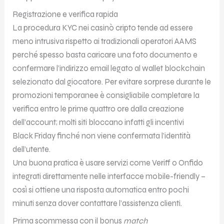
Registrazione e verifica rapida
La procedura KYC nei casinò cripto tende ad essere
meno intrusiva rispetto ai tradizionali operatori AAMS
perché spesso basta caricare una foto documento e
confermare l’indirizzo email legato al wallet blockchain
selezionato dal giocatore. Per evitare sorprese durante le
promozioni temporanee è consigliabile completare la
verifica entro le prime quattro ore dalla creazione
dell’account; molti siti bloccano infatti gli incentivi
Black Friday finché non viene confermata l’identità
dell’utente.
Una buona pratica è usare servizi come Veriff o Onfido
integrati direttamente nelle interfacce mobile-friendly –
così si ottiene una risposta automatica entro pochi
minuti senza dover contattare l’assistenza clienti.​
Prima scommessa con il bonus
match