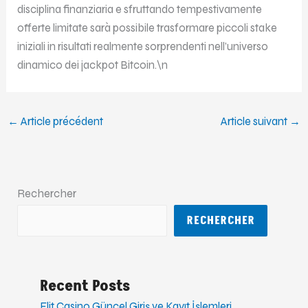
disciplina finanziaria e sfruttando tempestivamente
offerte limitate sarà possibile trasformare piccoli stake
iniziali in risultati realmente sorprendenti nell’universo
dinamico dei jackpot Bitcoin.\n
←
Article précédent
Article suivant
→
Rechercher
RECHERCHER
Recent Posts
Elit Casino Güncel Giriş ve Kayıt İşlemleri