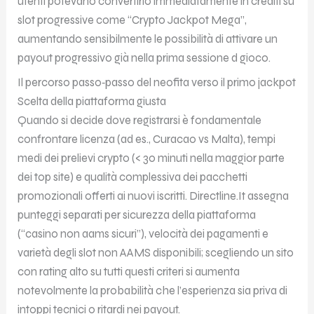
utenti potevano convertirlo immediatamente in crediti su
slot progressive come “Crypto Jackpot Mega”,
aumentando sensibilmente le possibilità di attivare un
payout progressivo già nella prima sessione d gioco.
Il percorso passo‑passo del neofita verso il primo jackpot
Scelta della piattaforma giusta
Quando si decide dove registrarsi è fondamentale
confrontare licenza (ad es., Curacao vs Malta), tempi
medi dei prelievi crypto (< 30 minuti nella maggior parte
dei top site) e qualità complessiva dei pacchetti
promozionali offerti ai nuovi iscritti. Directline.It assegna
punteggi separati per sicurezza della piattaforma
(“casino non aams sicuri”), velocità dei pagamenti e
varietà degli slot non AAMS disponibili; scegliendo un sito
con rating alto su tutti questi criteri si aumenta
notevolmente la probabilità che l’esperienza sia priva di
intoppi tecnici o ritardi nei payout.​