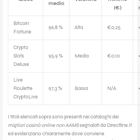
medio
(€)
Bitcoin
96,8 %
Alta
€0,25
Fortune
Crypto
Slots
95,9 %
Media
€0,10
Deluxe
Live
Roulette
97,3 %
Bassa
N/A
CryptoLive
I titoli elencati sopra sono presenti nei cataloghi dei
migliori casinò online non AAMS
segnalati da Directline.It
ed evidenziano chiaramente dove conviene