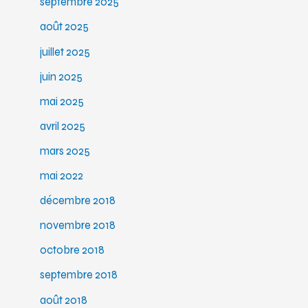
septembre 2025
août 2025
juillet 2025
juin 2025
mai 2025
avril 2025
mars 2025
mai 2022
décembre 2018
novembre 2018
octobre 2018
septembre 2018
août 2018