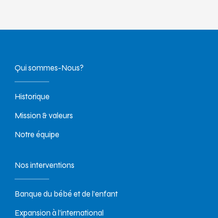
Qui sommes-Nous?
Historique
Mission & valeurs
Notre équipe
Nos interventions
Banque du bébé et de l’enfant
Expansion à l’international