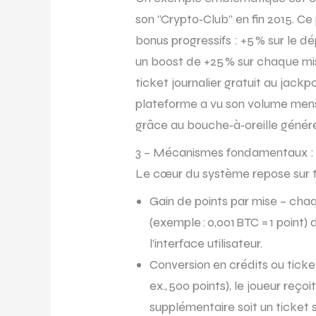
son “Crypto‑Club” en fin 2015. C
bonus progressifs : +5 % sur le d
un boost de +25 % sur chaque mis
ticket journalier gratuit au jack
plateforme a vu son volume mens
grâce au bouche‑à‑oreille généré
3 – Mécanismes fondamentaux : p
Le cœur du système repose sur tr
Gain de points par mise – chaq
(exemple : 0,001 BTC = 1 point)
l’interface utilisateur.
Conversion en crédits ou tickets
ex., 500 points), le joueur reç
supplémentaire soit un ticket 