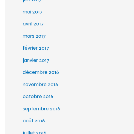
mai 2017
avril 2017
mars 2017
février 2017
janvier 2017
décembre 2016
novembre 2016
octobre 2016
septembre 2016
août 2016
juillet 2016