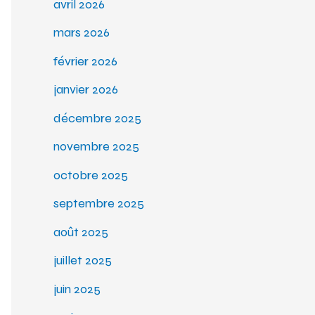
avril 2026
mars 2026
février 2026
janvier 2026
décembre 2025
novembre 2025
octobre 2025
septembre 2025
août 2025
juillet 2025
juin 2025