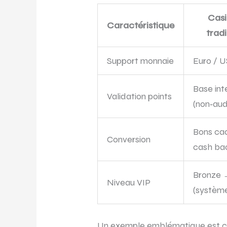
Casi
Caractéristique
tradi
Support monnaie
Euro / 
Base int
Validation points
(non‑aud
Bons ca
Conversion
cash ba
Bronze 
Niveau VIP
(systèm
Un exemple emblématique est celu