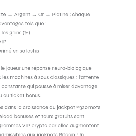
onze → Argent → Or → Platine ; chaque
vantages tels que :
 les gains (%)
VIP
rimé en satoshis
e joueur une réponse neuro‑biologique
les machines à sous classiques : l’attente
on constante qui pousse à miser davantage
u ou ticket bonus.
es dans la croissance du jackpot ≈320 mots
reload bonuses et tours gratuits sont
ogrammes VIP crypto car elles augmentent
dmissibles aux jackpots Bitcoin. Un