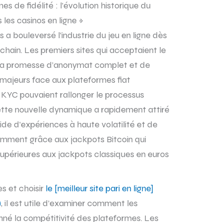
 de fidélité : l’évolution historique du
les casinos en ligne »
 bouleversé l’industrie du jeu en ligne dès
chain. Les premiers sites qui acceptaient le
rs la promesse d’anonymat complet et de
majeurs face aux plateformes fiat
s KYC pouvaient rallonger le processus
 Cette nouvelle dynamique a rapidement attiré
e d’expériences à haute volatilité et de
amment grâce aux jackpots Bitcoin qui
périeures aux jackpots classiques en euros
s et choisir
le [meilleur site pari en ligne]
)
, il est utile d’examiner comment les
nné la compétitivité des plateformes. Les