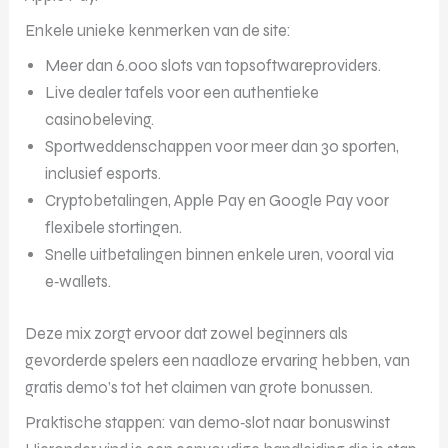
Enkele unieke kenmerken van de site:
Meer dan 6.000 slots van topsoftwareproviders.
Live dealer tafels voor een authentieke
casinobeleving.
Sportweddenschappen voor meer dan 30 sporten,
inclusief esports.
Cryptobetalingen, Apple Pay en Google Pay voor
flexibele stortingen.
Snelle uitbetalingen binnen enkele uren, vooral via
e‑wallets.
Deze mix zorgt ervoor dat zowel beginners als
gevorderde spelers een naadloze ervaring hebben, van
gratis demo’s tot het claimen van grote bonussen.
Praktische stappen: van demo‑slot naar bonuswinst