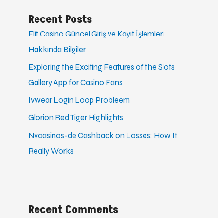
Recent Posts
Elit Casino Güncel Giriş ve Kayıt İşlemleri
Hakkında Bilgiler
Exploring the Exciting Features of the Slots
Gallery App for Casino Fans
Ivwear Login Loop Probleem
Glorion Red Tiger Highlights
Nvcasinos-de Cashback on Losses: How It
Really Works
Recent Comments