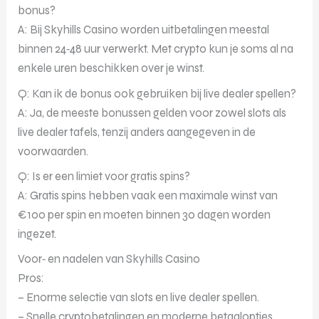
bonus?
A: Bij Skyhills Casino worden uitbetalingen meestal
binnen 24‑48 uur verwerkt. Met crypto kun je soms al na
enkele uren beschikken over je winst.
Q: Kan ik de bonus ook gebruiken bij live dealer spellen?
A: Ja, de meeste bonussen gelden voor zowel slots als
live dealer tafels, tenzij anders aangegeven in de
voorwaarden.
Q: Is er een limiet voor gratis spins?
A: Gratis spins hebben vaak een maximale winst van
€100 per spin en moeten binnen 30 dagen worden
ingezet.
Voor‑ en nadelen van Skyhills Casino
Pros:
– Enorme selectie van slots en live dealer spellen.
– Snelle cryptobetalingen en moderne betaalopties.