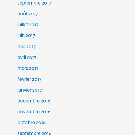
septembre 2017
août 2017
juillet 2017
juin 2017
mai 2017
avril 2017
mars 2017
février 2017
janvier 2017
décembre 2016
novembre 2016
octobre 2016
septembre 2016