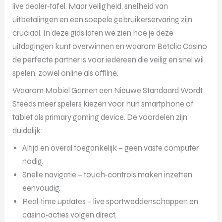
live dealer‑tafel. Maar veiligheid, snelheid van
uitbetalingen en een soepele gebruikerservaring zijn
cruciaal. In deze gids laten we zien hoe je deze
uitdagingen kunt overwinnen en waarom Betclic Casino
de perfecte partner is voor iedereen die veilig en snel wil
spelen, zowel online als offline.
Waarom Mobiel Gamen een Nieuwe Standaard Wordt
Steeds meer spelers kiezen voor hun smartphone of
tablet als primary gaming device. De voordelen zijn
duidelijk:
Altijd en overal toegankelijk – geen vaste computer
nodig.
Snelle navigatie – touch‑controls maken inzetten
eenvoudig.
Real‑time updates – live sportweddenschappen en
casino‑acties volgen direct.