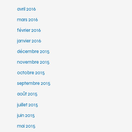
avril 2016
mars 2016
février 2016
janvier 2016
décembre 2015
novembre 2015
octobre 2015
septembre 2015
août 2015
juillet 2015
juin 2015
mai 2015