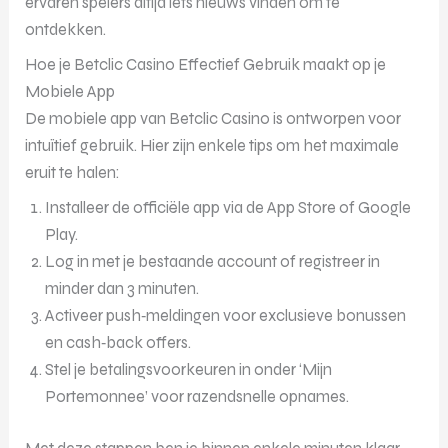
ervaren spelers altijd iets nieuws vinden om te
ontdekken.
Hoe je Betclic Casino Effectief Gebruik maakt op je
Mobiele App
De mobiele app van Betclic Casino is ontworpen voor
intuïtief gebruik. Hier zijn enkele tips om het maximale
eruit te halen:
Installeer de officiële app via de App Store of Google
Play.
Log in met je bestaande account of registreer in
minder dan 3 minuten.
Activeer push‑meldingen voor exclusieve bonussen
en cash‑back offers.
Stel je betalingsvoorkeuren in onder ‘Mijn
Portemonnee’ voor razendsnelle opnames.