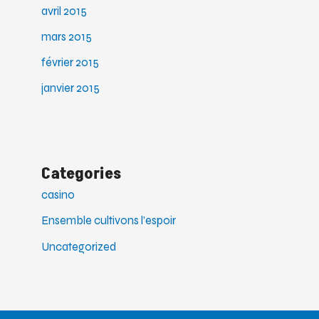
avril 2015
mars 2015
février 2015
janvier 2015
Categories
casino
Ensemble cultivons l’espoir
Uncategorized