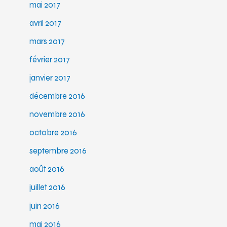
mai 2017
avril 2017
mars 2017
février 2017
janvier 2017
décembre 2016
novembre 2016
octobre 2016
septembre 2016
août 2016
juillet 2016
juin 2016
mai 2016