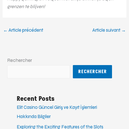
grenzen te blijven!
←
Article précédent
Article suivant
→
Rechercher
RECHERCHER
Recent Posts
Elit Casino Güncel Giriş ve Kayıt İşlemleri
Hakkında Bilgiler
Exploring the Exciting Features of the Slots