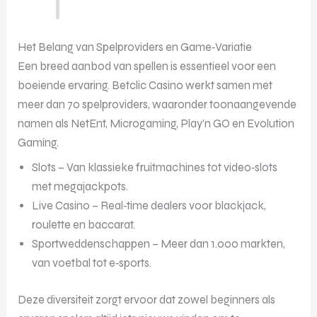
Het Belang van Spelproviders en Game‑Variatie
Een breed aanbod van spellen is essentieel voor een
boeiende ervaring. Betclic Casino werkt samen met
meer dan 70 spelproviders, waaronder toonaangevende
namen als NetEnt, Microgaming, Play’n GO en Evolution
Gaming.
Slots – Van klassieke fruitmachines tot video‑slots
met megajackpots.
Live Casino – Real‑time dealers voor blackjack,
roulette en baccarat.
Sportweddenschappen – Meer dan 1.000 markten,
van voetbal tot e‑sports.
Deze diversiteit zorgt ervoor dat zowel beginners als