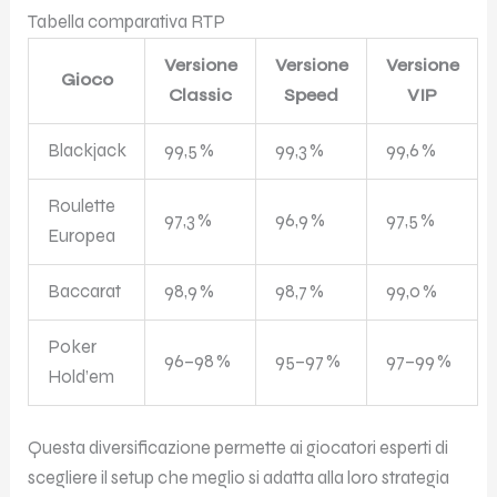
Tabella comparativa RTP
Versione
Versione
Versione
Gioco
Classic
Speed
VIP
Blackjack
99,5 %
99,3 %
99,6 %
Roulette
97,3 %
96,9 %
97,5 %
Europea
Baccarat
98,9 %
98,7 %
99,0 %
Poker
96–98 %
95–97 %
97–99 %
Hold’em
Questa diversificazione permette ai giocatori esperti di
scegliere il setup che meglio si adatta alla loro strategia