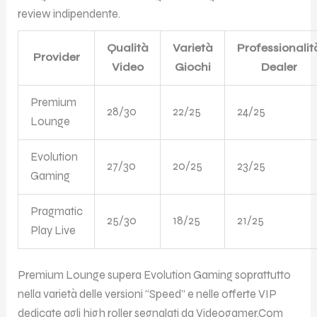
review indipendente.
Qualità
Varietà
Professionalit
Provider
Video
Giochi
Dealer
Premium
28/30
22/25
24/25
Lounge
Evolution
27/30
20/25
23/25
Gaming
Pragmatic
25/30
18/25
21/25
Play Live
Premium Lounge supera Evolution Gaming soprattutto
nella varietà delle versioni “Speed” e nelle offerte VIP
dedicate agli high roller segnalati da Videogamer.Com