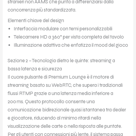
stranieri non AAMS che punta a differenziarsi dalla
concorrenza più standardizzata.
Elementi chiave del design
Interfaccia modulare con temi personalizzabili
Telecamere HD a 360° per vista completa del tavolo
Illuminazione adattiva che enfatizza il mood del gioco
Sezione 2 – Tecnologia dietro le quinte: streaming a
bassa latenza e sicurezza
Il cuore pulsante di Premium Lounge è il motore di
streaming basato su WebRTC, che supera i tradizionali
flussi RTMP grazie a una latenza media inferiore a
200 ms. Questo protocollo consente una
comunicazione bidirezionale quasi istantanea tra dealer
e giocatore, riducendo al minimo ritardi nella
visualizzazione delle carte o nella risposta alle puntate.
Per gli utenti con connessioni più lente, il sistema passa