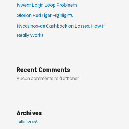
Ivwear Login Loop Probleem
Glorion Red Tiger Highlights
Nvcasinos-de Cashback on Losses: How It
Really Works
Recent Comments
Aucun commentaire à afficher.
Archives
juillet 2026