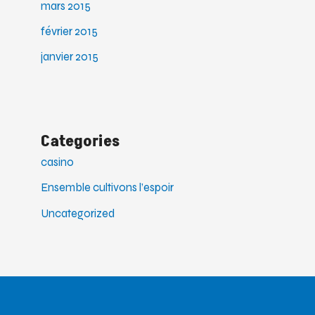
mars 2015
février 2015
janvier 2015
Categories
casino
Ensemble cultivons l’espoir
Uncategorized