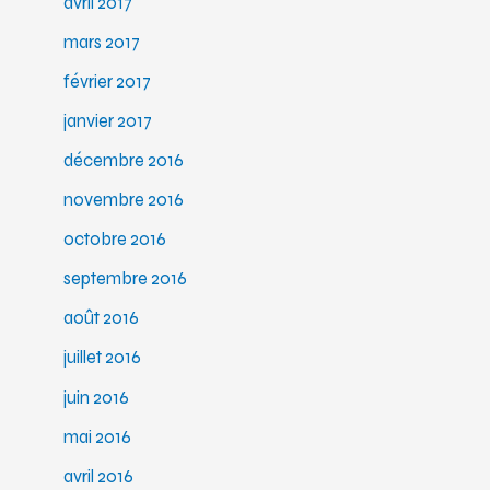
avril 2017
mars 2017
février 2017
janvier 2017
décembre 2016
novembre 2016
octobre 2016
septembre 2016
août 2016
juillet 2016
juin 2016
mai 2016
avril 2016