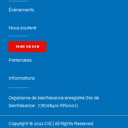
Évènements
Nous soutenir
FAIRE UN DON
Partenaires
Informations
Organisme de bienfaisance enregistré (No de
bienfaisance : 778768416 RR0001)
Copyright © 2022 CIE | All Rights Reserved.