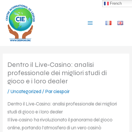
Aller
French
au
contenu
Dentro il Live‑Casino: analisi
professionale dei migliori studi di
gioco e i loro dealer
/
Uncategorized
/ Par
ciespoir
Dentro il Live‑Casino: analisi professionale dei migliori
studi di gioco e i loro dealer
Il live‑casino ha rivoluzionato il panorama del gioco
online, portando l’atmosfera di un vero casinò