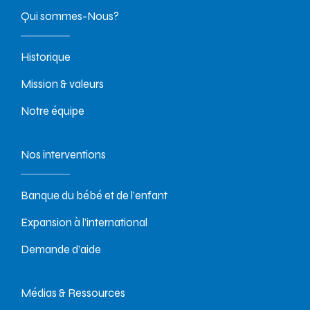
Qui sommes-Nous?
Historique
Mission & valeurs
Notre équipe
Nos interventions
Banque du bébé et de l’enfant
Expansion à l’international
Demande d’aide
Médias & Ressources