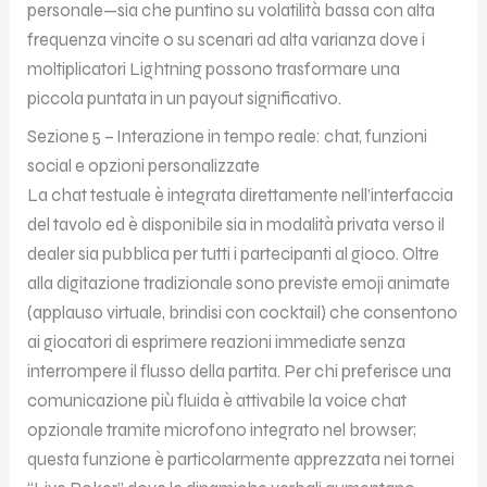
personale—sia che puntino su volatilità bassa con alta
frequenza vincite o su scenari ad alta varianza dove i
moltiplicatori Lightning possono trasformare una
piccola puntata in un payout significativo.
Sezione 5 – Interazione in tempo reale: chat, funzioni
social e opzioni personalizzate
La chat testuale è integrata direttamente nell’interfaccia
del tavolo ed è disponibile sia in modalità privata verso il
dealer sia pubblica per tutti i partecipanti al gioco. Oltre
alla digitazione tradizionale sono previste emoji animate
(applauso virtuale, brindisi con cocktail) che consentono
ai giocatori di esprimere reazioni immediate senza
interrompere il flusso della partita. Per chi preferisce una
comunicazione più fluida è attivabile la voice chat
opzionale tramite microfono integrato nel browser;
questa funzione è particolarmente apprezzata nei tornei