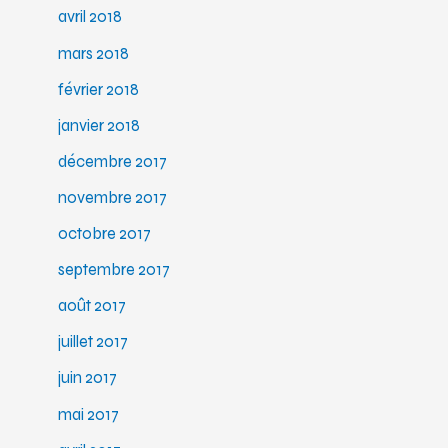
avril 2018
mars 2018
février 2018
janvier 2018
décembre 2017
novembre 2017
octobre 2017
septembre 2017
août 2017
juillet 2017
juin 2017
mai 2017