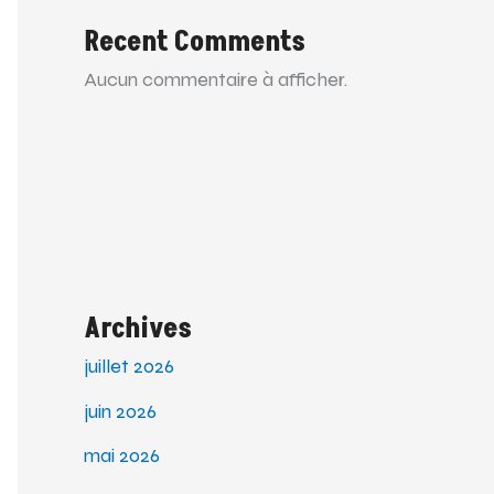
Recent Comments
Aucun commentaire à afficher.
Archives
juillet 2026
juin 2026
mai 2026