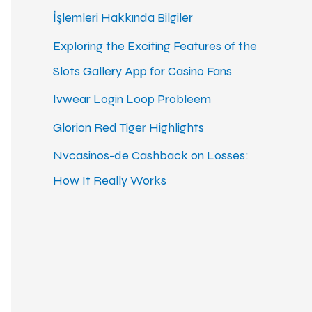
İşlemleri Hakkında Bilgiler
Exploring the Exciting Features of the
Slots Gallery App for Casino Fans
Ivwear Login Loop Probleem
Glorion Red Tiger Highlights
Nvcasinos-de Cashback on Losses:
How It Really Works