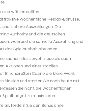
te.
Casino wählen sollten
t attraktive wöchentliche Reload‑Bonusse,
io und sichere Auszahlungen. Die
ming Authority und die deutschen
auen, während die schnelle Auszahlung und
t das Spielerlebnis abrunden.
no suchen, das sowohl neue als auch
en Aktionen und einer stabilen
t BillionaireSpin Casino die klare Wahl.
ren Sie sich und starten Sie noch heute mit
gessen Sie nicht, die wöchentlichen
r Spielbudget zu maximieren.
e an, fordern Sie den Bonus ohne