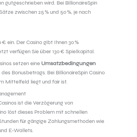
n gutgeschrieben wird. Bei BillionaireSpin
 Sätze zwischen 25 % und 50 %, je nach
00 € ein. Der Casino gibt Ihnen 30 %
tzt verfügen Sie über 130 € Spielkapital.
sinos setzen eine
Umsatzbedingungen
 des Bonusbetrags. Bei BillionaireSpin Casino
 Mittelfeld liegt und fair ist.
management
Casinos ist die Verzögerung von
ino löst dieses Problem mit schnellen
8 Stunden für gängige Zahlungsmethoden wie
und E‑Wallets.