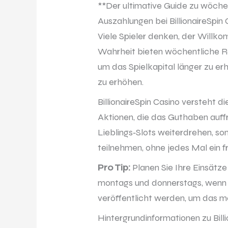
**Der ultimative Guide zu wöch
Auszahlungen bei BillionaireSpin 
Viele Spieler denken, der Willko
Wahrheit bieten wöchentliche R
um das Spielkapital länger zu er
zu erhöhen.
BillionaireSpin Casino versteht d
Aktionen, die das Guthaben auffr
Lieblings‑Slots weiterdrehen, so
teilnehmen, ohne jedes Mal ein f
Pro Tip:
Planen Sie Ihre Einsätze
montags und donnerstags, wenn
veröffentlicht werden, um das m
Hintergrundinformationen zu Bill