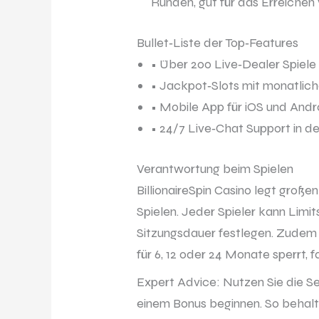
Runden, gut für das Erreiche
Bullet‑Liste der Top‑Features
• Über 200 Live‑Dealer Spiele
• Jackpot‑Slots mit monatlich
• Mobile App für iOS und Andr
• 24/7 Live‑Chat Support in d
Verantwortung beim Spielen
BillionaireSpin Casino legt gro
Spielen. Jeder Spieler kann Limit
Sitzungsdauer festlegen. Zudem g
für 6, 12 oder 24 Monate sperrt, f
Expert Advice: Nutzen Sie die S
einem Bonus beginnen. So behalte