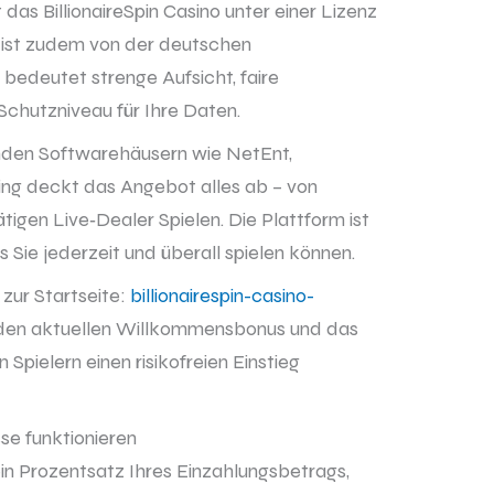
das BillionaireSpin Casino unter einer Lizenz
 ist zudem von der deutschen
bedeutet strenge Aufsicht, faire
Schutzniveau für Ihre Daten.
enden Softwarehäusern wie NetEnt,
ng deckt das Angebot alles ab – von
tigen Live‑Dealer Spielen. Die Plattform ist
s Sie jederzeit und überall spielen können.
t zur Startseite:
billionairespin-casino-
rt den aktuellen Willkommensbonus und das
Spielern einen risikofreien Einstieg
e funktionieren
in Prozentsatz Ihres Einzahlungsbetrags,