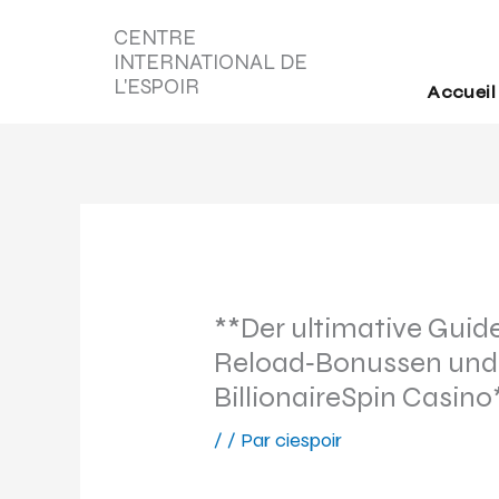
Aller
CENTRE
au
INTERNATIONAL DE
contenu
L'ESPOIR
Accueil
**Der ultimative Guid
Reload‑Bonussen und 
BillionaireSpin Casino
/
/ Par
ciespoir