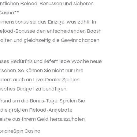
entlichen Reload‑Bonussen und sicheren
Casino**
mmensbonus sei das Einzige, was zählt. In
eload‑Bonusse den entscheidenden Boost,
halten und gleichzeitig die Gewinnchancen
ieses Bedürfnis und liefert jede Woche neue
ischen. So können Sie nicht nur Ihre
ndern auch an Live‑Dealer Spielen
risches Budget zu benötigen.
 rund um die Bonus‑Tage. Spielen Sie
 die größten Reload‑Angebote
eiste aus Ihrem Geld herauszuholen.
ionaireSpin Casino