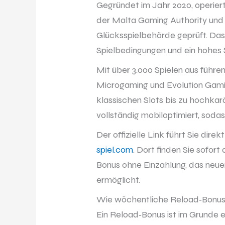
Gegründet im Jahr 2020, operiert 
der Malta Gaming Authority und
Glücksspielbehörde geprüft. Das 
Spielbedingungen und ein hohes 
Mit über 3.000 Spielen aus führ
Microgaming und Evolution Gami
klassischen Slots bis zu hochkarä
vollständig mobiloptimiert, sodas
Der offizielle Link führt Sie direk
spiel.com
. Dort finden Sie sofo
Bonus ohne Einzahlung, das neuen 
ermöglicht.
Wie wöchentliche Reload‑Bonuss
Ein Reload‑Bonus ist im Grunde e