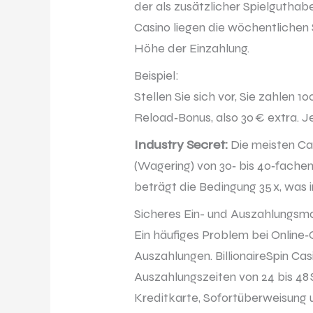
der als zusätzlicher Spielguthabe
Casino liegen die wöchentlichen
Höhe der Einzahlung.
Beispiel:
Stellen Sie sich vor, Sie zahlen 1
Reload‑Bonus, also 30 € extra. Je
Industry Secret:
Die meisten Ca
(Wagering) von 30‑ bis 40‑fachen
beträgt die Bedingung 35 x, was im
Sicheres Ein- und Auszahlungs
Ein häufiges Problem bei Online‑
Auszahlungen. BillionaireSpin Cas
Auszahlungszeiten von 24 bis 4
Kreditkarte, Sofortüberweisung 