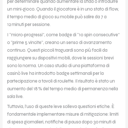
per determinare quando aumentare la sfida o introdurre
un mini‑gioco. Quando il giocatore è in uno stato di flow,
il tempo medio di gioco su mobile può salire da 7 a
12 minuti per sessione.
I “micro‑progressi”, come badge di “10 spin consecutive”
o “prime 5 vincite”, creano un senso di avanzamento
continuo. Questi piccoli traguardi sono più facili da
raggiungere su dispositivi mobili, dove le sessioni brevi
sono la norma. Un caso studio di una piattaforma di
casinò live ha introdotto badge settimanali per la
partecipazione a tavoli di roulette. Il risultato è stato un
aumento del 18 % del tempo medio di permanenza nella
sala live.
Tuttavia, l’uso di queste leve solleva questioni etiche. È
fondamentale implementare misure di mitigazione: limiti
di spesa giornalieri, notifiche di pausa dopo 30 minuti di