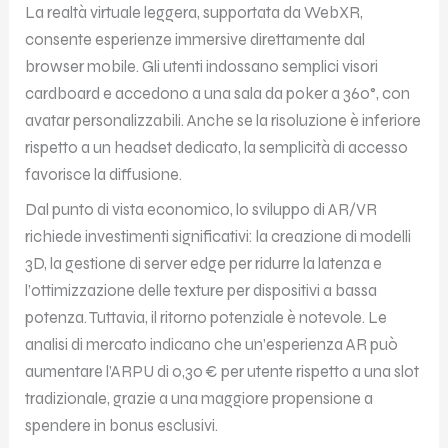
La realtà virtuale leggera, supportata da WebXR,
consente esperienze immersive direttamente dal
browser mobile. Gli utenti indossano semplici visori
cardboard e accedono a una sala da poker a 360°, con
avatar personalizzabili. Anche se la risoluzione è inferiore
rispetto a un headset dedicato, la semplicità di accesso
favorisce la diffusione.
Dal punto di vista economico, lo sviluppo di AR/VR
richiede investimenti significativi: la creazione di modelli
3D, la gestione di server edge per ridurre la latenza e
l’ottimizzazione delle texture per dispositivi a bassa
potenza. Tuttavia, il ritorno potenziale è notevole. Le
analisi di mercato indicano che un’esperienza AR può
aumentare l’ARPU di 0,30 € per utente rispetto a una slot
tradizionale, grazie a una maggiore propensione a
spendere in bonus esclusivi.