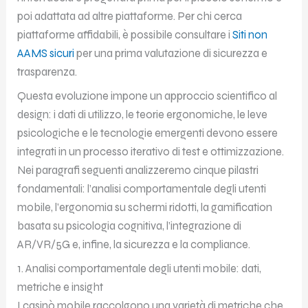
poi adattata ad altre piattaforme. Per chi cerca
piattaforme affidabili, è possibile consultare i
Siti non
AAMS sicuri
per una prima valutazione di sicurezza e
trasparenza.
Questa evoluzione impone un approccio scientifico al
design: i dati di utilizzo, le teorie ergonomiche, le leve
psicologiche e le tecnologie emergenti devono essere
integrati in un processo iterativo di test e ottimizzazione.
Nei paragrafi seguenti analizzeremo cinque pilastri
fondamentali: l’analisi comportamentale degli utenti
mobile, l’ergonomia su schermi ridotti, la gamification
basata su psicologia cognitiva, l’integrazione di
AR/VR/5G e, infine, la sicurezza e la compliance.
1. Analisi comportamentale degli utenti mobile: dati,
metriche e insight
I casinò mobile raccolgono una varietà di metriche che