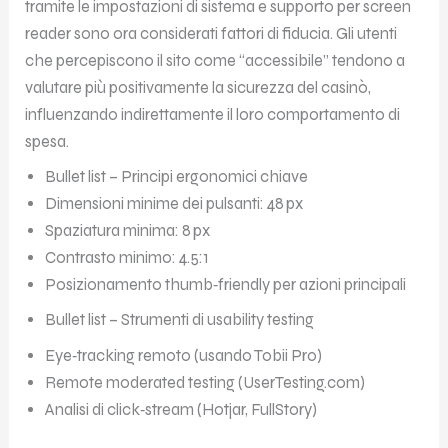
tramite le impostazioni di sistema e supporto per screen
reader sono ora considerati fattori di fiducia. Gli utenti
che percepiscono il sito come “accessibile” tendono a
valutare più positivamente la sicurezza del casinò,
influenzando indirettamente il loro comportamento di
spesa.
Bullet list – Principi ergonomici chiave
Dimensioni minime dei pulsanti: 48 px
Spaziatura minima: 8 px
Contrasto minimo: 4.5:1
Posizionamento thumb‑friendly per azioni principali
Bullet list – Strumenti di usability testing
Eye‑tracking remoto (usando Tobii Pro)
Remote moderated testing (UserTesting.com)
Analisi di click‑stream (Hotjar, FullStory)