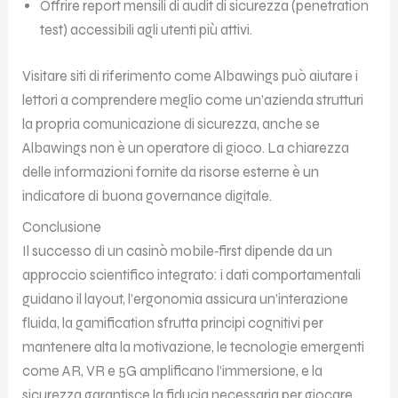
Offrire report mensili di audit di sicurezza (penetration
test) accessibili agli utenti più attivi.
Visitare siti di riferimento come Albawings può aiutare i
lettori a comprendere meglio come un’azienda strutturi
la propria comunicazione di sicurezza, anche se
Albawings non è un operatore di gioco. La chiarezza
delle informazioni fornite da risorse esterne è un
indicatore di buona governance digitale.
Conclusione
Il successo di un casinò mobile‑first dipende da un
approccio scientifico integrato: i dati comportamentali
guidano il layout, l’ergonomia assicura un’interazione
fluida, la gamification sfrutta principi cognitivi per
mantenere alta la motivazione, le tecnologie emergenti
come AR, VR e 5G amplificano l’immersione, e la
sicurezza garantisce la fiducia necessaria per giocare