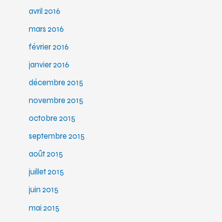
avril 2016
mars 2016
février 2016
janvier 2016
décembre 2015
novembre 2015
octobre 2015
septembre 2015
août 2015
juillet 2015
juin 2015
mai 2015