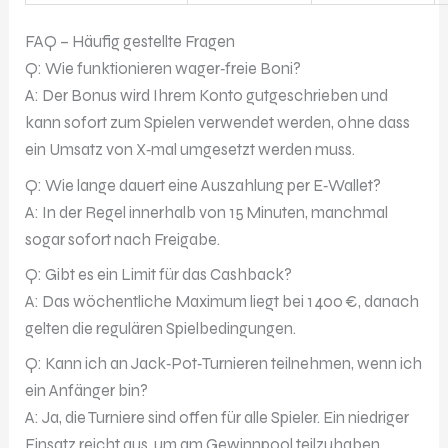
FAQ – Häufig gestellte Fragen
Q: Wie funktionieren wager‑freie Boni?
A: Der Bonus wird Ihrem Konto gutgeschrieben und
kann sofort zum Spielen verwendet werden, ohne dass
ein Umsatz von X‑mal umgesetzt werden muss.
Q: Wie lange dauert eine Auszahlung per E‑Wallet?
A: In der Regel innerhalb von 15 Minuten, manchmal
sogar sofort nach Freigabe.
Q: Gibt es ein Limit für das Cashback?
A: Das wöchentliche Maximum liegt bei 1 400 €, danach
gelten die regulären Spielbedingungen.
Q: Kann ich an Jack‑Pot‑Turnieren teilnehmen, wenn ich
ein Anfänger bin?
A: Ja, die Turniere sind offen für alle Spieler. Ein niedriger
Einsatz reicht aus, um am Gewinnpool teilzuhaben.