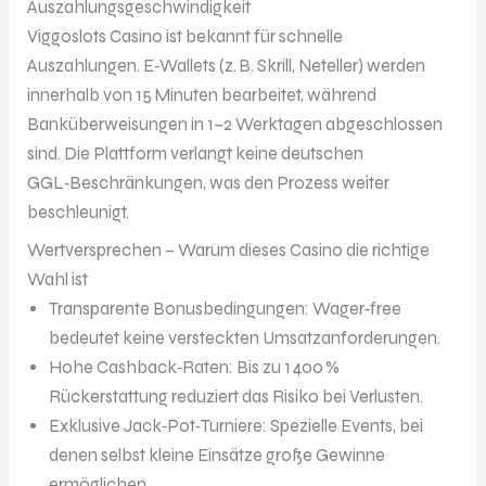
Auszahlungsgeschwindigkeit
Viggoslots Casino ist bekannt für schnelle
Auszahlungen. E‑Wallets (z. B. Skrill, Neteller) werden
innerhalb von 15 Minuten bearbeitet, während
Banküberweisungen in 1–2 Werktagen abgeschlossen
sind. Die Plattform verlangt keine deutschen
GGL‑Beschränkungen, was den Prozess weiter
beschleunigt.
Wertversprechen – Warum dieses Casino die richtige
Wahl ist
Transparente Bonusbedingungen: Wager‑free
bedeutet keine versteckten Umsatzanforderungen.
Hohe Cashback‑Raten: Bis zu 1 400 %
Rückerstattung reduziert das Risiko bei Verlusten.
Exklusive Jack‑Pot‑Turniere: Spezielle Events, bei
denen selbst kleine Einsätze große Gewinne
ermöglichen.