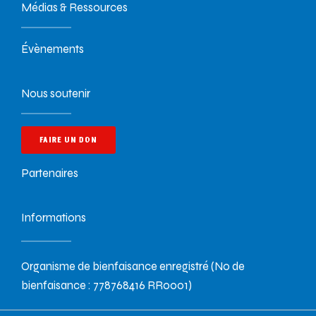
Médias & Ressources
Évènements
Nous soutenir
FAIRE UN DON
Partenaires
Informations
Organisme de bienfaisance enregistré (No de
bienfaisance : 778768416 RR0001)