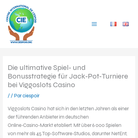
Aller
au
contenu
Die ultimative Spiel‑ und
Bonusstrategie für Jack‑Pot‑Turniere
bei Viggoslots Casino
/
/ Par
ciespoir
Viggoslots Casino hat sich in den letzten Jahren als einer
der führenden Anbieter im deutschen
Online‑Casino‑Markt etabliert. Mit über 6 000 Spielen
von mehr als 45 Top‑Software‑Studios, darunter NetEnt,