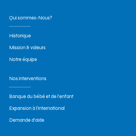
Qui sommes-Nous?
Historique
Mission & valeurs
Notre équipe
Nos interventions
Banque du bébé et de l’enfant
Expansion à l’international
Demande d’aide