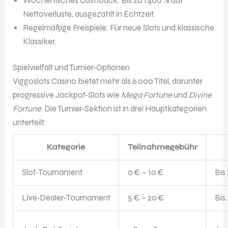
Wöchentliches Cashback: Bis zu 1 400 % auf
Nettoverluste, ausgezahlt in Echtzeit.
Regelmäßige Freispiele: Für neue Slots und klassische
Klassiker.
Spielvielfalt und Turnier‑Optionen
Viggoslots Casino bietet mehr als 6 000 Titel, darunter
progressive Jackpot‑Slots wie
Mega Fortune
und
Divine
Fortune
. Die Turnier‑Sektion ist in drei Hauptkategorien
unterteilt:
Kategorie
Teilnahmegebühr
Slot‑Tournament
0 € – 10 €
Bis
Live‑Dealer‑Tournament
5 € – 20 €
Bis