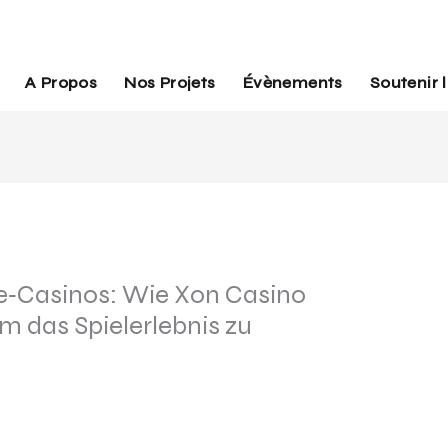
A Propos
Nos Projets
Évènements
Soutenir 
ne‑Casinos: Wie Xon Casino
um das Spielerlebnis zu