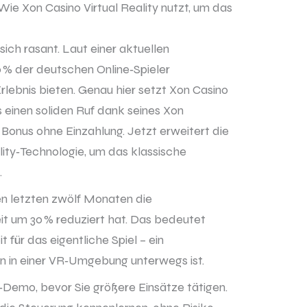
Wie Xon Casino Virtual Reality nutzt, um das
sich rasant. Laut einer aktuellen
 % der deutschen Online‑Spieler
rlebnis bieten. Genau hier setzt Xon Casino
 einen soliden Ruf dank seines Xon
onus ohne Einzahlung. Jetzt erweitert die
lity‑Technologie, um das klassische
.
en letzten zwölf Monaten die
it um 30 % reduziert hat. Das bedeutet
für das eigentliche Spiel – ein
n in einer VR‑Umgebung unterwegs ist.
‑Demo, bevor Sie größere Einsätze tätigen.