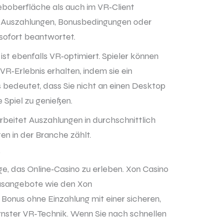
eboberfläche als auch im VR‑Client
und Auszahlungen, Bonusbedingungen oder
ofort beantwortet.
ist ebenfalls VR‑optimiert. Spieler können
VR‑Erlebnis erhalten, indem sie ein
bedeutet, dass Sie nicht an einen Desktop
 Spiel zu genießen.
beitet Auszahlungen in durchschnittlich
en in der Branche zählt.
?
ge, das Online‑Casino zu erleben. Xon Casino
usangebote wie den Xon
onus ohne Einzahlung mit einer sicheren,
rnster VR‑Technik. Wenn Sie nach schnellen