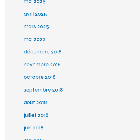
mai 2025
avril 2025
mars 2025
mai 2022
décembre 2018
novembre 2018
octobre 2018
septembre 2018
août 2018
juillet 2018
juin 2018