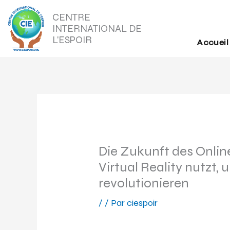
Aller
CENTRE
au
INTERNATIONAL DE
contenu
L'ESPOIR
Accueil
Die Zukunft des Onli
Virtual Reality nutzt, 
revolutionieren
/
/ Par
ciespoir