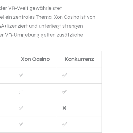
n der VR‑Welt gewährleistet
iel ein zentrales Thema. Xon Casino ist von
 lizenziert und unterliegt strengen
der VR‑Umgebung gelten zusätzliche
Xon Casino
Konkurrenz
✅
✅
✅
✅
✅
❌
✅
✅