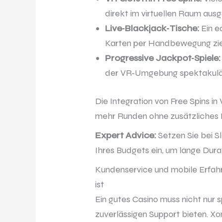
direkt im virtuellen Raum aus
Live‑Blackjack‑Tische:
Ein e
Karten per Handbewegung zi
Progressive Jackpot‑Spiele:
der VR‑Umgebung spektakulär v
Die Integration von Free Spins i
mehr Runden ohne zusätzliches 
Expert Advice:
Setzen Sie bei Slo
Ihres Budgets ein, um lange Dur
Kundenservice und mobile Erfah
ist
Ein gutes Casino muss nicht nur
zuverlässigen Support bieten. Xo