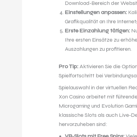
Download‑Bereich der Websit
Einstellungen anpassen:
Kali
Grafikqualität an Ihre Interne
Erste Einzahlung tätigen:
Nu
Ihre ersten Einsätze zu erhöhe
Auszahlungen zu profitieren.
Pro Tip:
Aktivieren Sie die Optio
Spielfortschritt bei Verbindungs
Spielauswahl in der virtuellen Re
Xon Casino arbeitet mit führend
Microgaming und Evolution Gam
klassische Slots als auch Live‑D
hervorzuheben sind:
VR‑Slots mit Free Spins:
Viele