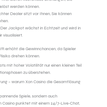
gelöst werden können.
chter Dealer sitzt vor Ihnen, Sie können
ehen.
Der Jackpot wächst in Echtzeit und wird in
isualisiert.
n VR erhöht die Gewinnchancen, da Spieler
Risiko drehen können.
ts mit hoher Volatilität nur einen kleinen Teil
ationsphasen zu überstehen.
rung – warum Xon Casino die Gesamtlösung
 spannende Spiele, sondern auch
n Casino punktet mit einem 24/7‑Live‑Chat,