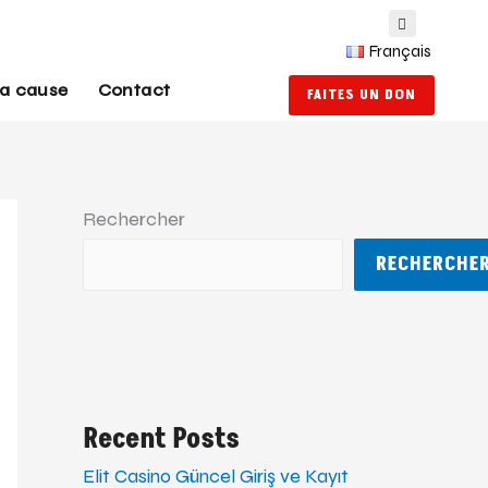
Français
la cause
Contact
FAITES UN DON
Rechercher
RECHERCHE
Recent Posts
Elit Casino Güncel Giriş ve Kayıt