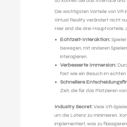
So können Sie das Interface und 
Die wichtigsten Vorteile von VR 
Virtual Reality verändert nicht n
Hier sind die drei Hauptvorteile,
Echtzeit‑Interaktion:
Spieler
bewegen, mit anderen Spieler
interagieren.
Verbesserte Immersion:
Durc
fast wie ein Besuch im echten 
Schnellere Entscheidungsfi
Zeit, die für das Platzieren von
Industry Secret:
Viele VR‑Spiele
um die Latenz zu minimieren. Xon
implementiert, was zu flüssigeren