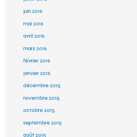
juin 2016
mai 2016
avril 2016
mars 2016
février 2016
janvier 2016
décembre 2015
novembre 2015
octobre 2015
septembre 2015
août 2015