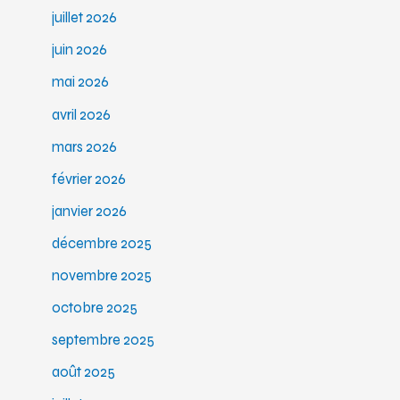
juillet 2026
juin 2026
mai 2026
avril 2026
mars 2026
février 2026
janvier 2026
décembre 2025
novembre 2025
octobre 2025
septembre 2025
août 2025