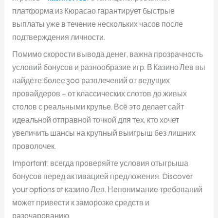
платформа из Кюрасао гарантирует быстрые
выплаты уже в течение нескольких часов после
подтверждения личности.
Помимо скорости вывода денег, важна прозрачность
условий бонусов и разнообразие игр. В Казино Лев вы
найдёте более 300 развлечений от ведущих
провайдеров – от классических слотов до живых
столов с реальными крупье. Всё это делает сайт
идеальной отправной точкой для тех, кто хочет
увеличить шансы на крупный выигрыш без лишних
проволочек.
Important: всегда проверяйте условия отыгрыша
бонусов перед активацией предложения. Discover
your options at казино Лев. Непонимание требований
может привести к заморозке средств и
разочарованию.