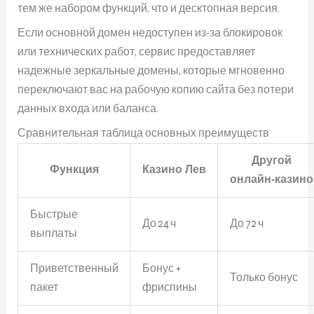
тем же набором функций, что и десктопная версия.
Если основной домен недоступен из‑за блокировок
или технических работ, сервис предоставляет
надежные зеркальные домены, которые мгновенно
переключают вас на рабочую копию сайта без потери
данных входа или баланса.
Сравнительная таблица основных преимуществ
Другой
Функция
Казино Лев
онлайн‑казино
Быстрые
До 24 ч
До 72 ч
выплаты
Приветственный
Бонус +
Только бонус
пакет
фриспины