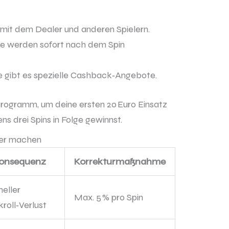
 mit dem Dealer und anderen Spielern.
e werden sofort nach dem Spin
ele gibt es spezielle Cashback‑Angebote.
rogramm, um deine ersten 20 Euro Einsatz
s drei Spins in Folge gewinnst.
eler machen
onsequenz
Korrekturmaßnahme
eller
Max. 5 % pro Spin
roll‑Verlust