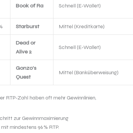
Book of Ra
Schnell (E‑Wallet)
 %
Starburst
Mittel (Kreditkarte)
Dead or
Schnell (E‑Wallet)
Alive 2
Gonzo’s
Mittel (Banküberweisung)
Quest
er RTP‑Zahl haben oft mehr Gewinnlinien,
Schritt zur Gewinnmaximierung
 mit mindestens 96 % RTP.