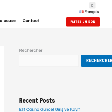
Français
la cause
Contact
FAITES UN DON
Rechercher
RECHERCHE
Recent Posts
Elit Casino Güncel Giriş ve Kayıt