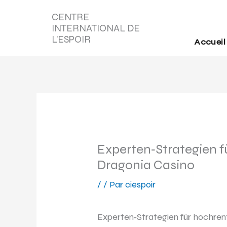
Aller
CENTRE
au
INTERNATIONAL DE
contenu
L'ESPOIR
Accueil
Experten‑Strategien f
Dragonia Casino
/
/ Par
ciespoir
Experten‑Strategien für hochren