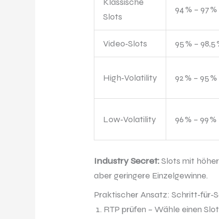
Klassische
94 % – 97 %
Slots
Video‑Slots
95 % – 98,5
High‑Volatility
92 % – 95 %
Low‑Volatility
96 % – 99 %
Industry Secret:
Slots mit höher
aber geringere Einzelgewinne.
Praktischer Ansatz: Schritt‑für‑
RTP prüfen – Wähle einen Slot