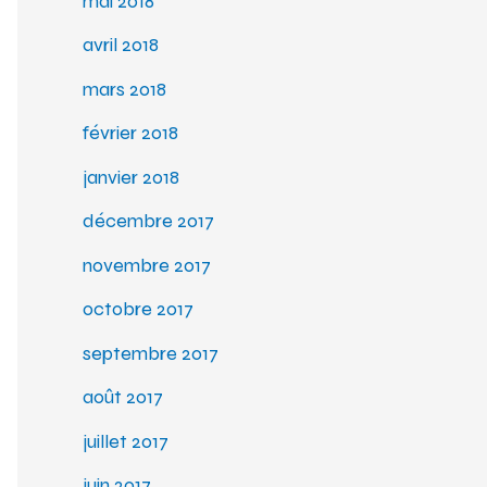
mai 2018
avril 2018
mars 2018
février 2018
janvier 2018
décembre 2017
novembre 2017
octobre 2017
septembre 2017
août 2017
juillet 2017
juin 2017