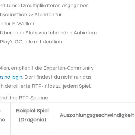
mit Umsatzmultiplikatoren angegeben.
schnittlich 24 Stunden für
 für E‑Wallets.
Über 1 000 Slots von führenden Anbietern
lay’n GO, alle mit deutlich
 wollen, empfiehlt die Experten‑Community
sino login
. Dort findest du nicht nur das
detaillierte RTP‑Infos zu jedem Spiel.
 und ihre RTP‑Spanne
e
Beispiel‑Spiel
Auszahlungsgeschwindigkeit
ne
(Dragonia)