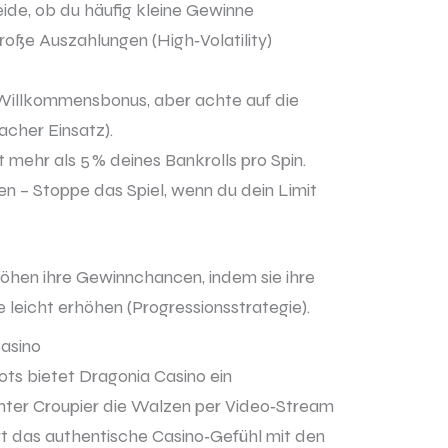
eide, ob du häufig kleine Gewinne
große Auszahlungen (High‑Volatility)
 Willkommensbonus, aber achte auf die
acher Einsatz).
t mehr als 5 % deines Bankrolls pro Spin.
en – Stoppe das Spiel, wenn du dein Limit
höhen ihre Gewinnchancen, indem sie ihre
leicht erhöhen (Progressionsstrategie).
Casino
ots bietet Dragonia Casino ein
hter Croupier die Walzen per Video‑Stream
rt das authentische Casino‑Gefühl mit den