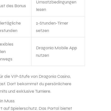
Umsatzbedingungen
ust des Bonus
lesen
lertägliche
2‑Stunden‑Timer
rstunden
setzen
exibles
Dragonia Mobile App
len
nutzen
erwegs
ür die VIP‑Stufe von Dragonia Casino,
ast. Dort bekommst du persönlichere
its und exklusive Turniere.
ein Muss
 auf Spielerschutz. Das Portal bietet