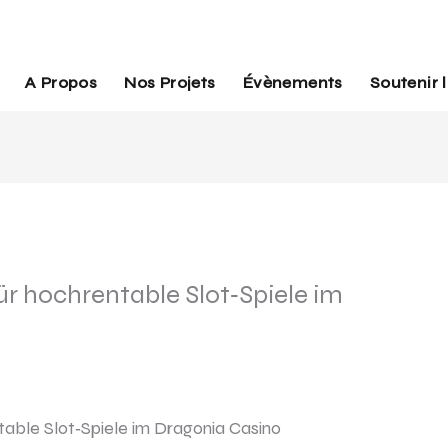
A Propos
Nos Projets
Évènements
Soutenir 
ür hochrentable Slot‑Spiele im
table Slot‑Spiele im Dragonia Casino