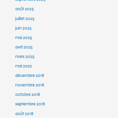
août 2025
juillet 2025
juin 2025
mai 2025
avril 2025
mars 2025
mai 2022
décembre 2018
novembre 2018
octobre 2018
septembre 2018
août 2018