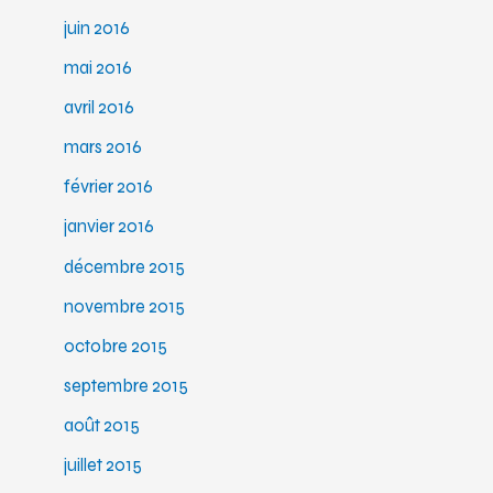
juin 2016
mai 2016
avril 2016
mars 2016
février 2016
janvier 2016
décembre 2015
novembre 2015
octobre 2015
septembre 2015
août 2015
juillet 2015