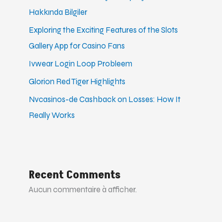
Hakkında Bilgiler
Exploring the Exciting Features of the Slots
Gallery App for Casino Fans
Ivwear Login Loop Probleem
Glorion Red Tiger Highlights
Nvcasinos-de Cashback on Losses: How It
Really Works
Recent Comments
Aucun commentaire à afficher.