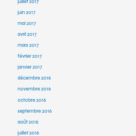
juillet 2017
juin 2017
mai 2017
avril 2017
mars 2017
février 2017
janvier 2017
décembre 2016
novembre 2016
octobre 2016
septembre 2016
août 2016
juillet 2016