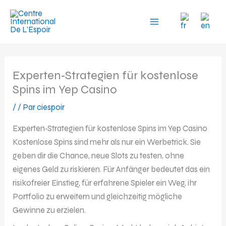
Aller
au
contenu
Experten‑Strategien für kostenlose
Spins im Yep Casino
/
/ Par
ciespoir
Experten‑Strategien für kostenlose Spins im Yep Casino
Kostenlose Spins sind mehr als nur ein Werbetrick. Sie
geben dir die Chance, neue Slots zu testen, ohne
eigenes Geld zu riskieren. Für Anfänger bedeutet das ein
risikofreier Einstieg, für erfahrene Spieler ein Weg, ihr
Portfolio zu erweitern und gleichzeitig mögliche
Gewinne zu erzielen.