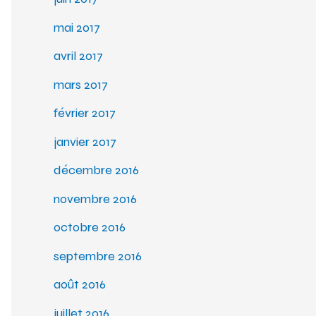
mai 2017
avril 2017
mars 2017
février 2017
janvier 2017
décembre 2016
novembre 2016
octobre 2016
septembre 2016
août 2016
juillet 2016