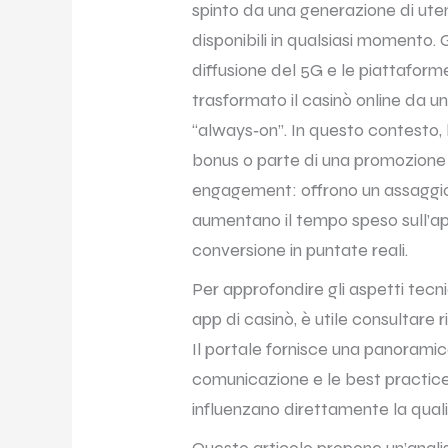
spinto da una generazione di utent
disponibili in qualsiasi momento.
diffusione del 5G e le piattafor
trasformato il casinò online da un
“always‑on”. In questo contesto, l
bonus o parte di una promozione –
engagement: offrono un assaggi
aumentano il tempo speso sull’ap
conversione in puntate reali.
Per approfondire gli aspetti tecn
app di casinò, è utile consultare
Il portale fornisce una panoramica
comunicazione e le best practice 
influenzano direttamente la qualità