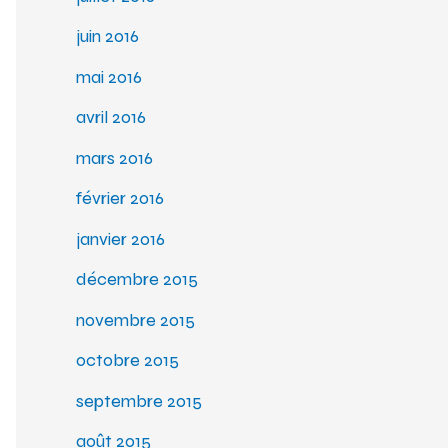
juin 2016
mai 2016
avril 2016
mars 2016
février 2016
janvier 2016
décembre 2015
novembre 2015
octobre 2015
septembre 2015
août 2015