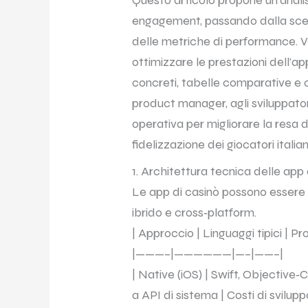
Questo articolo propone un’analis
engagement, passando dalla scel
delle metriche di performance. Ver
ottimizzare le prestazioni dell’
concreti, tabelle comparative e ch
product manager, agli sviluppator
operativa per migliorare la resa d
fidelizzazione dei giocatori italian
1. Architettura tecnica delle app
Le app di casinò possono essere c
ibrido e cross‑platform.
| Approccio | Linguaggi tipici | Pro
|———–|——————|—–|——–|
| Native (iOS) | Swift, Objectiv
a API di sistema | Costi di svilupp