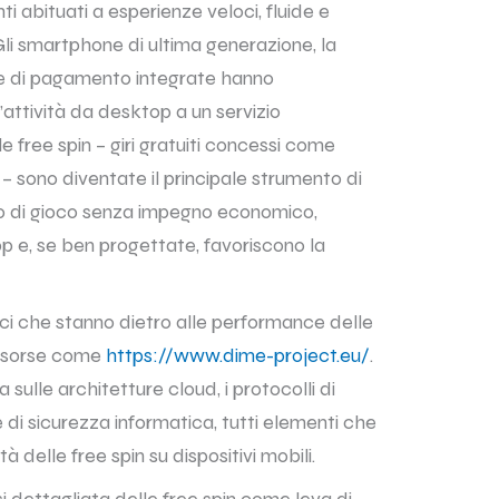
i abituati a esperienze veloci, fluide e
 Gli smartphone di ultima generazione, la
me di pagamento integrate hanno
’attività da desktop a un servizio
e free spin – giri gratuiti concessi come
 sono diventate il principale strumento di
o di gioco senza impegno economico,
p e, se ben progettate, favoriscono la
ici che stanno dietro alle performance delle
 risorse come
https://www.dime-project.eu/
.
 sulle architetture cloud, i protocolli di
di sicurezza informatica, tutti elementi che
 delle free spin su dispositivi mobili.