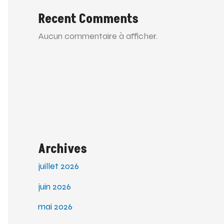
Recent Comments
Aucun commentaire à afficher.
Archives
juillet 2026
juin 2026
mai 2026