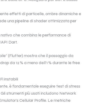
nte effetti di particelle, ombre dinamiche e
hiede una pipeline di shader ottimizzata per
co nativo che combina le performance di
’API Dart.
le” (Flutter) mostra che il passaggio da
 drop da 12 % a meno dell’1 % durante le free
i instabili
ente, è fondamentale eseguire test di stress
. Gli strumenti più usati includono Network
Emulator’s Cellular Profile. Le metriche