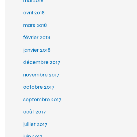
mai 2018
avril 2018
mars 2018
février 2018
janvier 2018
décembre 2017
novembre 2017
octobre 2017
septembre 2017
août 2017
juillet 2017
juin 2017