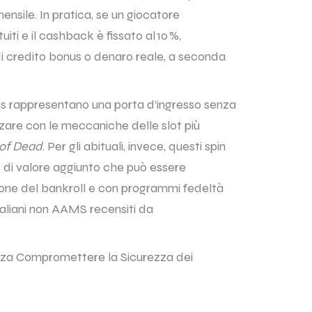
ensile. In pratica, se un giocatore
uiti e il cashback è fissato al 10 %,
 di credito bonus o denaro reale, a seconda
 spins rappresentano una porta d’ingresso senza
zzare con le meccaniche delle slot più
of Dead
. Per gli abituali, invece, questi spin
 di valore aggiunto che può essere
ione del bankroll e con programmi fedeltà
italiani non AAMS recensiti da
enza Compromettere la Sicurezza dei