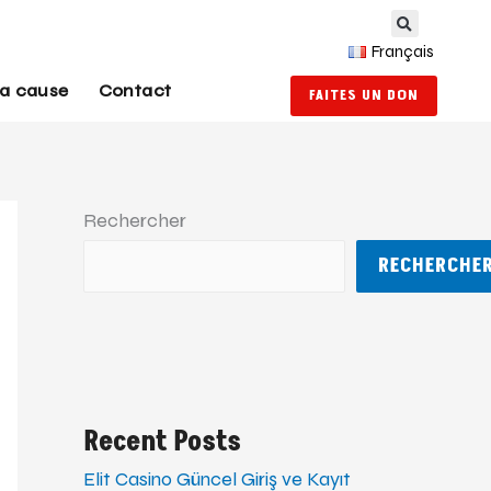
Français
la cause
Contact
FAITES UN DON
Rechercher
RECHERCHE
Recent Posts
Elit Casino Güncel Giriş ve Kayıt