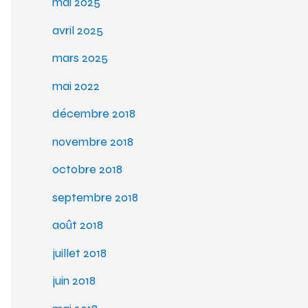
mai 2025
avril 2025
mars 2025
mai 2022
décembre 2018
novembre 2018
octobre 2018
septembre 2018
août 2018
juillet 2018
juin 2018