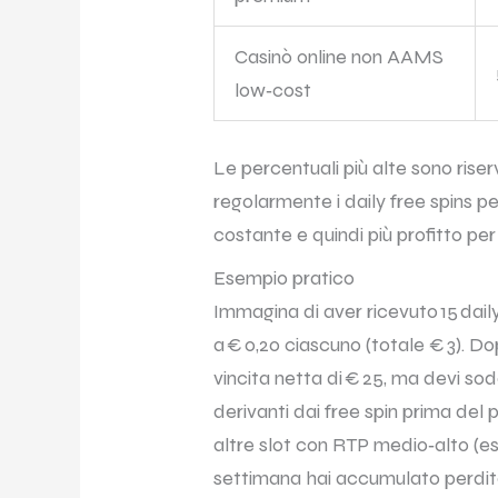
Casinò online non AAMS
low‑cost
Le percentuali più alte sono riserv
regolarmente i daily free spins 
costante e quindi più profitto per
Esempio pratico
Immagina di aver ricevuto 15 dail
a € 0,20 ciascuno (totale € 3). Dop
vincita netta di € 25, ma devi sod
derivanti dai free spin prima del
altre slot con RTP medio‑alto (es
settimana hai accumulato perdite