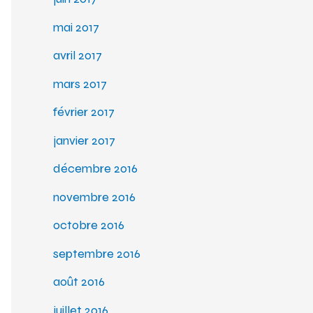
mai 2017
avril 2017
mars 2017
février 2017
janvier 2017
décembre 2016
novembre 2016
octobre 2016
septembre 2016
août 2016
juillet 2016