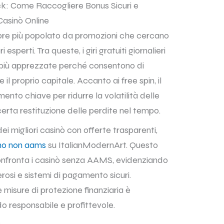
ack: Come Raccogliere Bonus Sicuri e
Casinò Online
mpre più popolato da promozioni che cercano
ri esperti. Tra queste, i giri gratuiti giornalieri
 più apprezzate perché consentono di
il proprio capitale. Accanto ai free spin, il
nto chiave per ridurre la volatilità delle
certa restituzione delle perdite nel tempo.
ei migliori casinò con offerte trasparenti,
no non aams
su ItalianModernArt. Questo
confronta i casinò senza AAMS, evidenziando
osi e sistemi di pagamento sicuri.
 misure di protezione finanziaria è
 responsabile e profittevole.