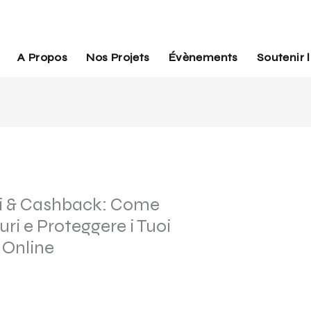
A Propos
Nos Projets
Évènements
Soutenir 
eri & Cashback: Come
ri e Proteggere i Tuoi
 Online