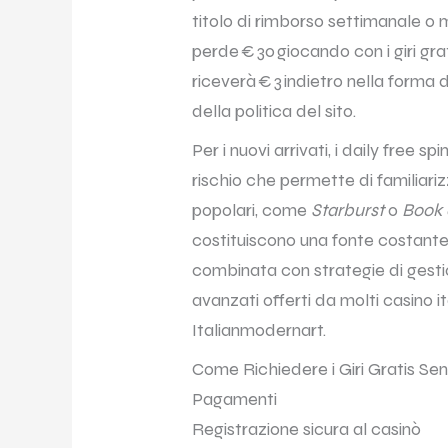
titolo di rimborso settimanale o m
perde € 30 giocando con i giri grat
riceverà € 3 indietro nella forma
della politica del sito.
Per i nuovi arrivati, i daily free
rischio che permette di familiari
popolari, come
Starburst
o
Book 
costituiscono una fonte costante
combinata con strategie di gest
avanzati offerti da molti casino 
Italianmodernart.
Come Richiedere i Giri Gratis S
Pagamenti
Registrazione sicura al casinò