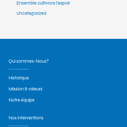
Ensemble cultivons l’espoir
Uncategorized
Qui sommes-Nous?
Historique
Mission & valeurs
Notre équipe
Nos interventions