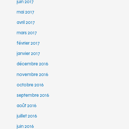
juin 2017
mai 2017
avril 2017
mars 2017
février 2017
janvier 2017
décembre 2016
novembre 2016
octobre 2016
septembre 2016
août 2016
juillet 2016
juin 2016