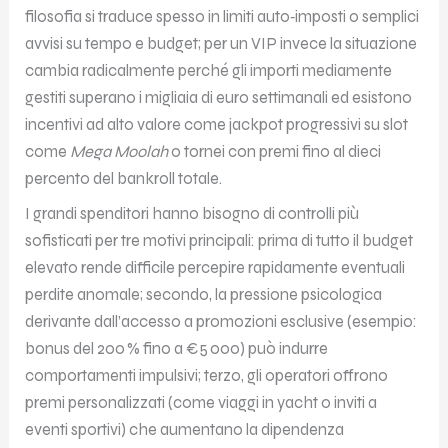
filosofia si traduce spesso in limiti auto‑imposti o semplici
avvisi su tempo e budget; per un VIP invece la situazione
cambia radicalmente perché gli importi mediamente
gestiti superano i migliaia di euro settimanali ed esistono
incentivi ad alto valore come jackpot progressivi su slot
come
Mega Moolah
o tornei con premi fino al dieci
percento del bankroll totale.
I grandi spenditori hanno bisogno di controlli più
sofisticati per tre motivi principali: prima di tutto il budget
elevato rende difficile percepire rapidamente eventuali
perdite anomale; secondo, la pressione psicologica
derivante dall’accesso a promozioni esclusive (esempio:
bonus del 200 % fino a €5 000) può indurre
comportamenti impulsivi; terzo, gli operatori offrono
premi personalizzati (come viaggi in yacht o inviti a
eventi sportivi) che aumentano la dipendenza