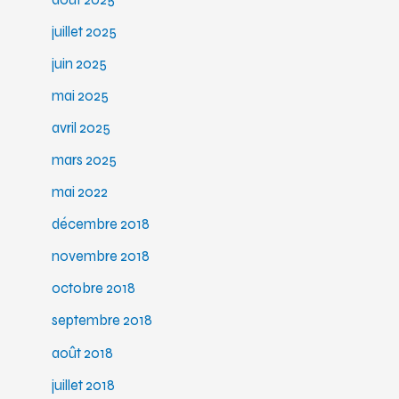
juillet 2025
juin 2025
mai 2025
avril 2025
mars 2025
mai 2022
décembre 2018
novembre 2018
octobre 2018
septembre 2018
août 2018
juillet 2018