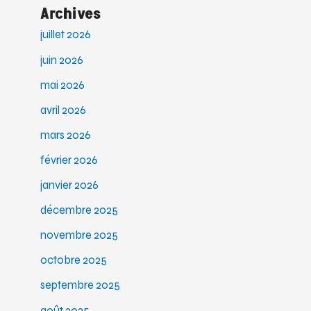
Archives
juillet 2026
juin 2026
mai 2026
avril 2026
mars 2026
février 2026
janvier 2026
décembre 2025
novembre 2025
octobre 2025
septembre 2025
août 2025