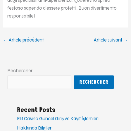
dagli specialist­i anti‑dipendenza , godetevi lo spirito
festoso sapendo d’essere protetti . Buon divertimento
responsabile!
←
Article précédent
Article suivant
→
Rechercher
RECHERCHER
Recent Posts
Elit Casino Güncel Giriş ve Kayıt İşlemleri
Hakkında Bilgiler