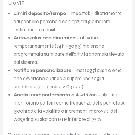
loro VIP:
Limiti deposito/tempo
– impostabili direttamente
dal pannello personale con opzioni giornaliere,
settimanali o mensili.
Auto‑esclusione dinamica
– attivabile
temporaneamente (24 h – 30 gg) ma anche
programmata sulla base dell’attività anomala rilevata
dal sistema.
Notifiche personalizzate
– messaggi push o email
che avvertono quando si supera una soglia
predefinita (es.: perdita > €3 000).
Analisi comportamentale AI‑driven
– algoritmi
monitorano pattern come frequenza delle puntate su
giochi ad alta volatilità o incrementi improvvisi del
wagering su slot con RTP inferiore al 95 %.
Queste funzioni non sono statiche; vengono attivate