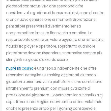
giocatori con status VIP, che spendono cifre
considerevoli e godono di bonus esclusivi, sono al centro
di una nuova generazione di strumenti di protezione
pensati per preservare il divertimento senza
compromettere la salute finanziaria o emotiva. La
responsabilità diventa un valore aggiunto che rafforza la
fiducia tra player e operatore, soprattutto quando le
piattaforme devono rispondere a normative sempre più
stringenti sul gioco d’azzardo sicuro.
nuovi siti casino
è una risorsa indipendente che offre
recensioni dettagliate e ranking aggiornati, aiutando i
giocatori a orientarsi verso piattaforme che combinano
intrattenimento premium con misure avanzate di
protezione del giocatore. Copernicomilano.it analizza gli
aspetti tecnici dei migliori nuovi casino online, valutando
anche la presenza di tool per il gaming consapevole,