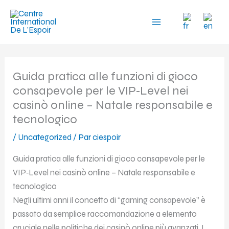
Aller
au
contenu
Guida pratica alle funzioni di gioco
consapevole per le VIP‑Level nei
casinò online – Natale responsabile e
tecnologico
/
Uncategorized
/ Par
ciespoir
Guida pratica alle funzioni di gioco consapevole per le
VIP‑Level nei casinò online – Natale responsabile e
tecnologico
Negli ultimi anni il concetto di “gaming consapevole” è
passato da semplice raccomandazione a elemento
cruciale nelle politiche dei casinò online più avanzati. I