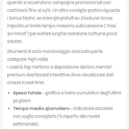
quando si accendono campagne promozionali con
cashback fino al 25%. Un altro consiglio pratico riguarda
i bonus festivi: se ricevi giri gratuiti su
Starburst Xmas
,
imposta un limite tempo massimo sulla sessione (“max
90 minuti”) per evitare lunghe maratone notturne poco
salutari.
Strumenti di auto‑monitoraggio avanzato per le
categorie high‑roller
I casinò top mettono a disposizione dei loro membri
premium dashboard interattive dove visualizzare dati
chiave in real time:
Spesa totale
– grafico a barre cumulativo degli ultimi
30 giorni.
Tempo medio giornaliero
– indicatore circolare
con soglia consigliata (% rispetto alla media
settimanale).