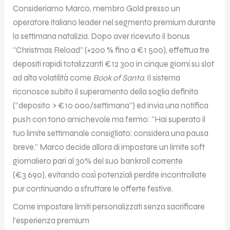
Consideriamo Marco, membro Gold presso un
operatore italiano leader nel segmento premium durante
la settimana natalizia. Dopo aver ricevuto il bonus
“Christmas Reload” (+200 % fino a €1 500), effettua tre
depositi rapidi totalizzanti €12 300 in cinque giorni su slot
ad alta volatilità come
Book of Santa
. Il sistema
riconosce subito il superamento della soglia definita
(“deposito > €10 000/settimana”) ed invia una notifica
push con tono amichevole ma fermo: “Hai superato il
tuo limite settimanale consigliato; considera una pausa
breve.” Marco decide allora di impostare un limite soft
giornaliero pari al 30% del suo bankroll corrente
(€3 690), evitando così potenziali perdite incontrollate
pur continuando a sfruttare le offerte festive.
Come impostare limiti personalizzati senza sacrificare
l’esperienza premium