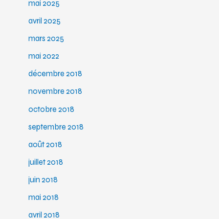
mai 2025
avril 2025
mars 2025
mai 2022
décembre 2018
novembre 2018
octobre 2018
septembre 2018
août 2018
juillet 2018
juin 2018
mai 2018
avril 2018