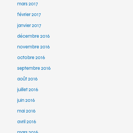
mars 2017
février 2017
janvier 2017
décembre 2016
novembre 2016
octobre 2016
septembre 2016
août 2016
juillet 2016
juin 2016
mai 2016
avril 2016
mars 2016