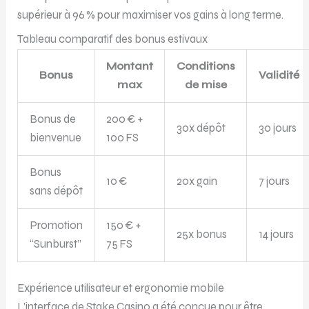
supérieur à 96 % pour maximiser vos gains à long terme.
Tableau comparatif des bonus estivaux
Montant
Conditions
Bonus
Validité
max
de mise
Bonus de
200 € +
30x dépôt
30 jours
bienvenue
100 FS
Bonus
10 €
20x gain
7 jours
sans dépôt
Promotion
150 € +
25x bonus
14 jours
“Sunburst”
75 FS
Expérience utilisateur et ergonomie mobile
L’interface de Stake Casino a été conçue pour être