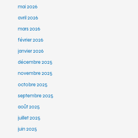
mai 2026
avril 2026
mars 2026
février 2026
janvier 2026
décembre 2025
novembre 2025
octobre 2025
septembre 2025
août 2025
juillet 2025
juin 2025