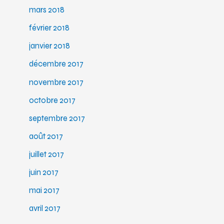
mars 2018
février 2018
janvier 2018
décembre 2017
novembre 2017
octobre 2017
septembre 2017
août 2017
juillet 2017
juin 2017
mai 2017
avril 2017