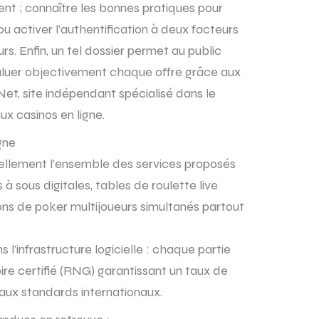
t ; connaître les bonnes pratiques pour
u activer l’authentification à deux facteurs
s. Enfin, un tel dossier permet au public
uer objectivement chaque offre grâce aux
Net, site indépendant spécialisé dans le
x casinos en ligne.
gne
tuellement l’ensemble des services proposés
à sous digitales, tables de roulette live
ons de poker multijoueurs simultanés partout
 l’infrastructure logicielle : chaque partie
ire certifié (RNG) garantissant un taux de
aux standards internationaux.