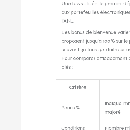
Une fois validée, le premier d
aux portefeuilles électronique
l’ANJ.
Les bonus de bienvenue varien
proposent jusqu’à 100 % sur l
souvent 30 tours gratuits sur 
Pour comparer efficacement ce
clés :
Critère
Indique im
Bonus %
majoré
Conditions
Nombre min