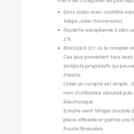
Parmi les catégories les plus rép
Slots vidéo avec volatilité var
Mega Joker
(Novomatic).
Roulette européenne à zéro un
2 %.
Blackjack S17 où le croupier doi
Ces jeux possèdent tous leurs 
jackpots progressifs qui peuve
d’euros.
Créer un compte est simple : il 
nom d’utilisateur sécurisé puis
électronique.
Ensuite vient l’étape cruciale 
pièce officielle et parfois une 
fraude financière.