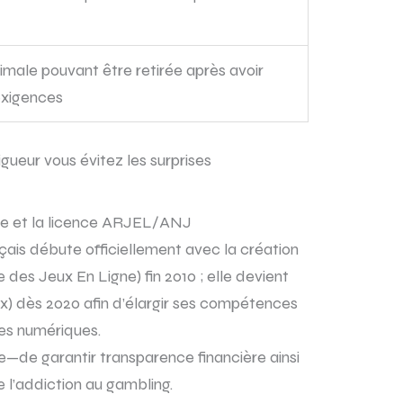
imale pouvant être retirée après avoir
exigences
gueur vous évitez les surprises
aise et la licence ARJEL/ANJ
nçais débute officiellement avec la création
des Jeux En Ligne) fin 2010 ; elle devient
x) dès 2020 afin d’élargir ses compétences
ues numériques.
ste—de garantir transparence financière ainsi
 l’addiction au gambling.