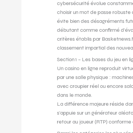
cybersécurité évolue constammen
choisir un mot de passe robuste o
évite bien des désagréments futur
débutant comme confirmé d’éval
critères établis par Basketnews.
classement impartial des nouveau
Section 1 – Les bases du jeu en li
Un casino en ligne reproduit vir
par une salle physique : machines 
avec croupier réel ou encore sal
dans le monde.
La différence majeure réside dans
s’appuie sur un générateur aléato
retour au joueur (RTP) conforme 