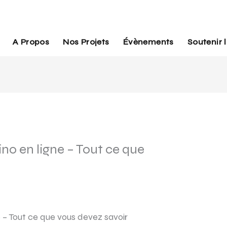
A Propos
Nos Projets
Évènements
Soutenir 
no en ligne – Tout ce que
 – Tout ce que vous devez savoir