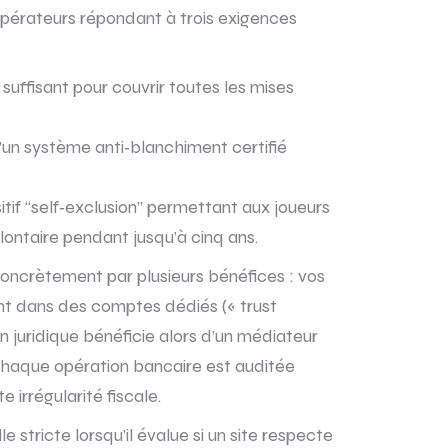
pérateurs répondant à trois exigences
suffisant pour couvrir toutes les mises
un système anti‑blanchiment certifié
itif “self‑exclusion” permettant aux joueurs
lontaire pendant jusqu’à cinq ans.
 concrètement par plusieurs bénéfices : vos
t dans des comptes dédiés (« trust
n juridique bénéficie alors d’un médiateur
chaque opération bancaire est auditée
e irrégularité fiscale.
e stricte lorsqu’il évalue si un site respecte