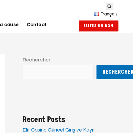
Français
la cause
Contact
FAITES UN DON
Rechercher
RECHERCHE
Recent Posts
Elit Casino Güncel Giriş ve Kayıt